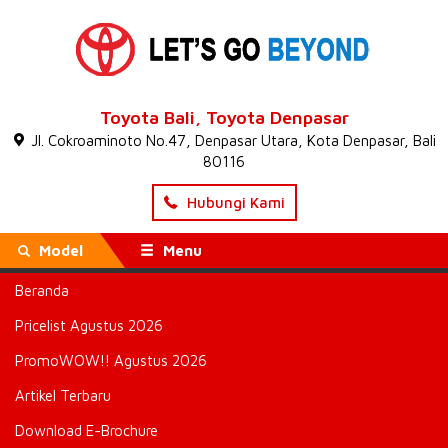
Toyota Bali, Toyota Denpasar
Jl. Cokroaminoto No.47, Denpasar Utara, Kota Denpasar, Bali
80116
Hubungi Kami
Model
Menu
Beranda
Beranda
»
Begini TOYOTA AGUNG AUTOMALL Manjakan
Konsumen
» Attachment : Begini TOYOTA AGUNG AUTOMALL
Pricelist Agustus 2026
Manjakan Konsumen
PromoWOW!! Agustus 2026
Begini TOYOTA AGUNG
Artikel Terbaru
AUTOMALL Manjakan
Download E-Brochure