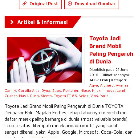
Original Post
Download Gambar
Artikel & Informasi
Toyota Jadi
Brand Mobil
Paling Pengaruh
di Dunia
Dipublish pada 21 June
2016 | Dilihat sebanyak
14.873 kali | Kategori:
Agya
,
Alphard
,
Avanza
,
Camry
,
Corolla Altis
,
Dyna
,
Etios
,
Fortuner
,
Hiace
,
Hilux
,
Innova
,
Land
Cruiser
,
Nav1
,
Rush
,
Sienta
,
Toyota FT 86
,
Veloz
,
Vios
,
Yaris
Toyota Jadi Brand Mobil Paling Pengaruh di Dunia TOYOTA
Denpasar Bali– Majalah Forbes setiap tahunnya menerbitkan
daftar merek paling berharga di dunia (most valuable brands).
Lima teratas ditempati merek nonautomotif yang sudah
sangat dikenal, yakni Apple, Google, Microsoft, Coca-Cola, dan