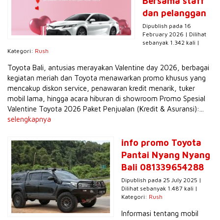
Bersama staff
dan pelanggan
Dipublish pada 16
February 2026 | Dilihat
sebanyak 1.342 kali |
Kategori:
Rush
Toyota Bali, antusias merayakan Valentine day 2026, berbagai
kegiatan meriah dan Toyota menawarkan promo khusus yang
mencakup diskon service, penawaran kredit menarik, tuker
mobil lama, hingga acara hiburan di showroom Promo Spesial
Valentine Toyota 2026 Paket Penjualan (Kredit & Asuransi):...
selengkapnya
info promo Toyota
Pantai Nyang Nyang
Bali 081339654288
Dipublish pada 25 July 2025 |
Dilihat sebanyak 1.487 kali |
Kategori:
Rush
Informasi tentang mobil