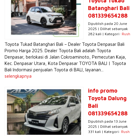
Toyota Tukad
Batanghari Bali
081339654288
Dipublish pada 20 June
2025 | Dilihat sebanyak
282 kali | Kategori:
Rush
Toyota Tukad Batanghari Bali – Dealer Toyota Denpasar Bali
Promo Harga 2025. Dealer Toyota Bali adalah Toyota
Denpasar, berlokasi di Jalan Cokroaminoto, Pemecutan Kaja,
Kec. Denpasar Utara, Kota Denpasar TOYOTA BALI | Toyota
Bali Indormasi penjualan Toyota di BALI, layanan...
selengkapnya
info promo
Toyota Dalung
Bali
081339654288
Dipublish pada 13 June
2025 | Dilihat sebanyak
331 kali | Kategori:
Rush