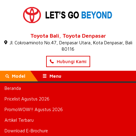
Toyota Bali, Toyota Denpasar
Jl. Cokroaminoto No.47, Denpasar Utara, Kota Denpasar, Bali
80116
Hubungi Kami
Model
Menu
Beranda
Beranda
»
Arsip Kategori "Rush"
Pricelist Agustus 2026
Rush
( 107 artikel )
PromoWOW!! Agustus 2026
Toyota Bali
Artikel Terbaru
Rahinan
Download E-Brochure
Purnama kasih