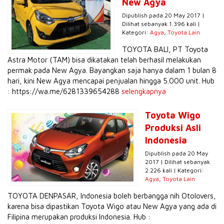
New Agya
Dipublish pada 20 May 2017 |
Dilihat sebanyak 1.396 kali |
Kategori:
Agya
,
Toyota Lain
TOYOTA BALI, PT Toyota
Astra Motor (TAM) bisa dikatakan telah berhasil melakukan
permak pada New Agya. Bayangkan saja hanya dalam 1 bulan 8
hari, kini New Agya mencapai penjualan hingga 5.000 unit. Hub
: https://wa.me/6281339654288
selengkapnya
Toyota Wigo
Produksi Asli
Indonesia
Dipublish pada 20 May
2017 | Dilihat sebanyak
2.226 kali | Kategori:
Agya
,
Toyota Lain
TOYOTA DENPASAR, Indonesia boleh berbangga nih Otolovers,
karena bisa dipastikan Toyota Wigo atau New Agya yang ada di
Filipina merupakan produksi Indonesia. Hub :