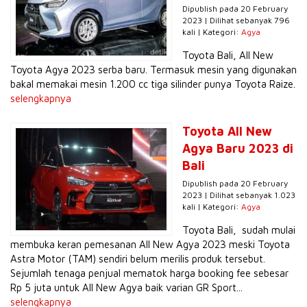
Dipublish pada 20 February
2023 | Dilihat sebanyak 796
kali | Kategori:
Agya
Toyota Bali, All New
Toyota Agya 2023 serba baru. Termasuk mesin yang digunakan
bakal memakai mesin 1.200 cc tiga silinder punya Toyota Raize.
selengkapnya
Toyota All New
Agya Baru 2023 di
Bali
Dipublish pada 20 February
2023 | Dilihat sebanyak 1.023
kali | Kategori:
Agya
Toyota Bali, sudah mulai
membuka keran pemesanan All New Agya 2023 meski Toyota
Astra Motor (TAM) sendiri belum merilis produk tersebut.
Sejumlah tenaga penjual mematok harga booking fee sebesar
Rp 5 juta untuk All New Agya baik varian GR Sport...
selengkapnya