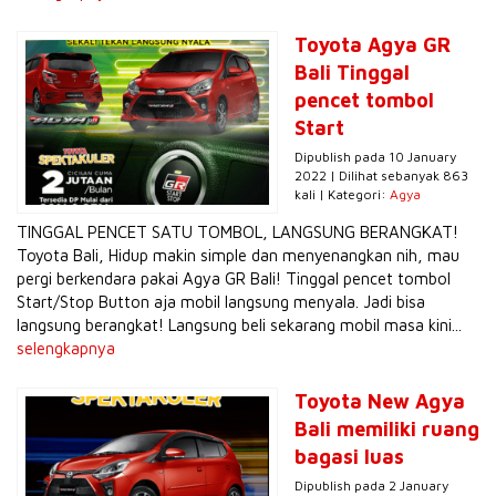
Toyota Agya GR
Bali Tinggal
pencet tombol
Start
Dipublish pada 10 January
2022 | Dilihat sebanyak 863
kali | Kategori:
Agya
TINGGAL PENCET SATU TOMBOL, LANGSUNG BERANGKAT!
Toyota Bali, Hidup makin simple dan menyenangkan nih, mau
pergi berkendara pakai Agya GR Bali! Tinggal pencet tombol
Start/Stop Button aja mobil langsung menyala. Jadi bisa
langsung berangkat! Langsung beli sekarang mobil masa kini...
selengkapnya
Toyota New Agya
Bali memiliki ruang
bagasi luas
Dipublish pada 2 January