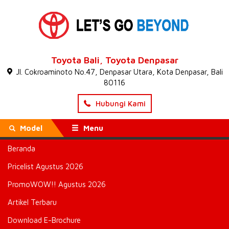
Toyota Bali, Toyota Denpasar
Jl. Cokroaminoto No.47, Denpasar Utara, Kota Denpasar, Bali
80116
Hubungi Kami
Model
Menu
Beranda
Beranda
»
Yaris
»
Arsip Kategori "Agya"
Pricelist Agustus 2026
Agya
( 65 artikel )
PromoWOW!! Agustus 2026
Toyota Agya Bali
Artikel Terbaru
2023 Mesin 1.200
Download E-Brochure
cc Tiga Silinder