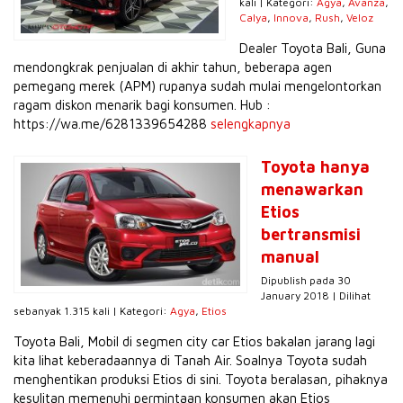
kali | Kategori:
Agya
,
Avanza
,
Calya
,
Innova
,
Rush
,
Veloz
Dealer Toyota Bali, Guna
mendongkrak penjualan di akhir tahun, beberapa agen
pemegang merek (APM) rupanya sudah mulai mengelontorkan
ragam diskon menarik bagi konsumen. Hub :
https://wa.me/6281339654288
selengkapnya
Toyota hanya
menawarkan
Etios
bertransmisi
manual
Dipublish pada 30
January 2018 | Dilihat
sebanyak 1.315 kali | Kategori:
Agya
,
Etios
Toyota Bali, Mobil di segmen city car Etios bakalan jarang lagi
kita lihat keberadaannya di Tanah Air. Soalnya Toyota sudah
menghentikan produksi Etios di sini. Toyota beralasan, pihaknya
kesulitan memenuhi permintaan konsumen akan Etios