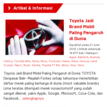
Artikel & Informasi
Toyota Jadi
Brand Mobil
Paling Pengaruh
di Dunia
Dipublish pada 21 June
2016 | Dilihat sebanyak
14.877 kali | Kategori:
Agya
,
Alphard
,
Avanza
,
Camry
,
Corolla Altis
,
Dyna
,
Etios
,
Fortuner
,
Hiace
,
Hilux
,
Innova
,
Land
Cruiser
,
Nav1
,
Rush
,
Sienta
,
Toyota FT 86
,
Veloz
,
Vios
,
Yaris
Toyota Jadi Brand Mobil Paling Pengaruh di Dunia TOYOTA
Denpasar Bali– Majalah Forbes setiap tahunnya menerbitkan
daftar merek paling berharga di dunia (most valuable brands).
Lima teratas ditempati merek nonautomotif yang sudah
sangat dikenal, yakni Apple, Google, Microsoft, Coca-Cola, dan
Facebook....
selengkapnya