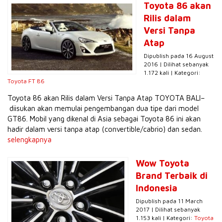
Toyota 86 akan
Rilis dalam
Versi Tanpa
Atap
Dipublish pada 16 August
2016 | Dilihat sebanyak
1.172 kali | Kategori:
Toyota FT 86
Toyota 86 akan Rilis dalam Versi Tanpa Atap TOYOTA BALI–
diisukan akan memulai pengembangan dua tipe dari model
GT86. Mobil yang dikenal di Asia sebagai Toyota 86 ini akan
hadir dalam versi tanpa atap (convertible/cabrio) dan sedan.
selengkapnya
Wow Toyota
Brand Terbaik di
Indonesia
Dipublish pada 11 March
2017 | Dilihat sebanyak
1.153 kali | Kategori:
Toyota