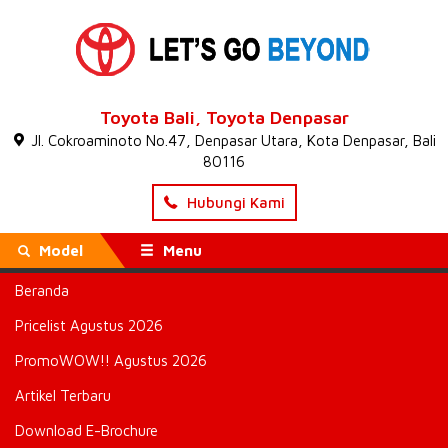
Toyota Bali, Toyota Denpasar
Jl. Cokroaminoto No.47, Denpasar Utara, Kota Denpasar, Bali
80116
Hubungi Kami
Model
Menu
Beranda
Beranda
»
TOYOTA Raih Gelar Indonesia Most Admired
Company
» Attachment : TOYOTA Raih Gelar Indonesia Most
Pricelist Agustus 2026
Admired Company
PromoWOW!! Agustus 2026
TOYOTA Raih Gelar Indonesia
Artikel Terbaru
Most Admired Company
Download E-Brochure