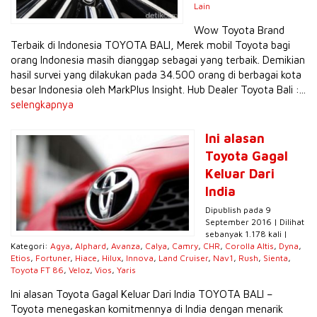
Lain
Wow Toyota Brand
Terbaik di Indonesia TOYOTA BALI, Merek mobil Toyota bagi
orang Indonesia masih dianggap sebagai yang terbaik. Demikian
hasil survei yang dilakukan pada 34.500 orang di berbagai kota
besar Indonesia oleh MarkPlus Insight. Hub Dealer Toyota Bali :...
selengkapnya
Ini alasan
Toyota Gagal
Keluar Dari
India
Dipublish pada 9
September 2016 | Dilihat
sebanyak 1.178 kali |
Kategori:
Agya
,
Alphard
,
Avanza
,
Calya
,
Camry
,
CHR
,
Corolla Altis
,
Dyna
,
Etios
,
Fortuner
,
Hiace
,
Hilux
,
Innova
,
Land Cruiser
,
Nav1
,
Rush
,
Sienta
,
Toyota FT 86
,
Veloz
,
Vios
,
Yaris
Ini alasan Toyota Gagal Keluar Dari India TOYOTA BALI –
Toyota menegaskan komitmennya di India dengan menarik