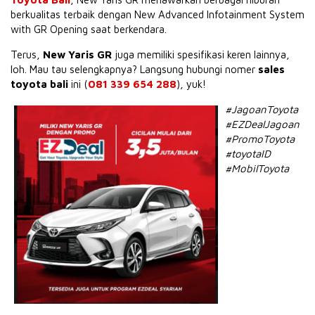
berkualitas terbaik dengan New Advanced Infotainment System
with GR Opening saat berkendara.
Terus,
New Yaris GR
juga memiliki spesifikasi keren lainnya,
loh. Mau tau selengkapnya? Langsung hubungi nomer
sales
toyota bali
ini (
081 339 654 288
), yuk!
#JagoanToyota
#EZDealJagoan
#PromoToyota
#toyotaID
#MobilToyota