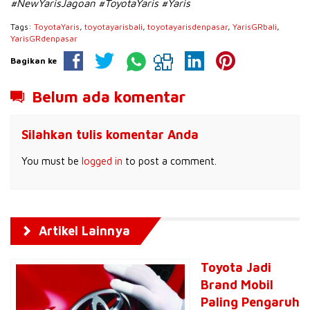
#NewYarisJagoan #ToyotaYaris #Yaris
Tags:
ToyotaYaris
,
toyotayarisbali
,
toyotayarisdenpasar
,
YarisGRbali
,
YarisGRdenpasar
Bagikan ke
Belum ada komentar
Silahkan tulis komentar Anda
You must be
logged in
to post a comment.
Artikel Lainnya
Toyota Jadi
Brand Mobil
Paling Pengaruh