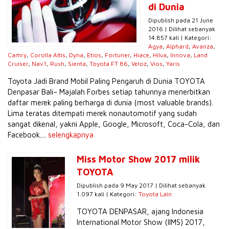
di Dunia
Dipublish pada 21 June
2016 | Dilihat sebanyak
14.857 kali | Kategori:
Agya
,
Alphard
,
Avanza
,
Camry
,
Corolla Altis
,
Dyna
,
Etios
,
Fortuner
,
Hiace
,
Hilux
,
Innova
,
Land
Cruiser
,
Nav1
,
Rush
,
Sienta
,
Toyota FT 86
,
Veloz
,
Vios
,
Yaris
Toyota Jadi Brand Mobil Paling Pengaruh di Dunia TOYOTA
Denpasar Bali– Majalah Forbes setiap tahunnya menerbitkan
daftar merek paling berharga di dunia (most valuable brands).
Lima teratas ditempati merek nonautomotif yang sudah
sangat dikenal, yakni Apple, Google, Microsoft, Coca-Cola, dan
Facebook....
selengkapnya
Miss Motor Show 2017 milik
TOYOTA
Dipublish pada 9 May 2017 | Dilihat sebanyak
1.097 kali | Kategori:
Toyota Lain
TOYOTA DENPASAR, ajang Indonesia
International Motor Show (IIMS) 2017,