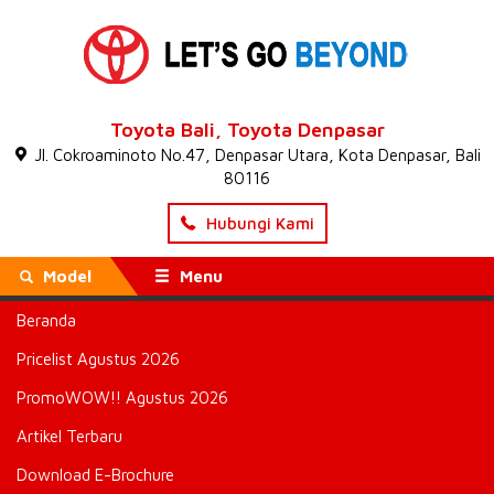
Toyota Bali, Toyota Denpasar
Jl. Cokroaminoto No.47, Denpasar Utara, Kota Denpasar, Bali
80116
Hubungi Kami
Model
Menu
Beranda
Beranda
»
Yaris
»
Toyota New Yaris GR Denpasar Bali
Pricelist Agustus 2026
Toyota New Yaris GR Denpasar
PromoWOW!! Agustus 2026
Bali
Artikel Terbaru
Dipublish pada 2 January 2022 | Dilihat sebanyak 808 kali | Kategori:
Yaris
Download E-Brochure
Toyota Bali
, New Yaris GR menawarkan berbagai hiburan