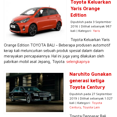
Toyota Keluarkan
Yaris Orange
Edition
Dipublish pada 3 September
2016 | Dilihat sebanyak 987
kali | Kategori:
Yaris
Toyota Keluarkan Yaris
Orange Edition TOYOTA BALI – Beberapa produsen automotif
kerap kali meluncurkan sebuah produk spesial dalam dalam
merayakan pencapaiannya. Hal ini juga yang dilakukan oleh
pabrikan mobil asal Jepang, Toyota.
selengkapnya
Naruhito Gunakan
generasi ketiga
Toyota Century
Dipublish pada 27 September
2019 | Dilihat sebanyak 1.027
kali | Kategori:
Toyota
Century
,
Toyota Lain
Toyota Denpasar Bali,