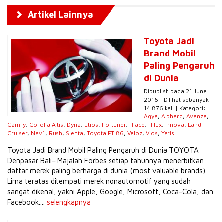
Artikel Lainnya
Toyota Jadi
Brand Mobil
Paling Pengaruh
di Dunia
Dipublish pada 21 June
2016 | Dilihat sebanyak
14.876 kali | Kategori:
Agya
,
Alphard
,
Avanza
,
Camry
,
Corolla Altis
,
Dyna
,
Etios
,
Fortuner
,
Hiace
,
Hilux
,
Innova
,
Land
Cruiser
,
Nav1
,
Rush
,
Sienta
,
Toyota FT 86
,
Veloz
,
Vios
,
Yaris
Toyota Jadi Brand Mobil Paling Pengaruh di Dunia TOYOTA
Denpasar Bali– Majalah Forbes setiap tahunnya menerbitkan
daftar merek paling berharga di dunia (most valuable brands).
Lima teratas ditempati merek nonautomotif yang sudah
sangat dikenal, yakni Apple, Google, Microsoft, Coca-Cola, dan
Facebook....
selengkapnya