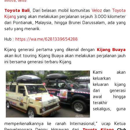
Innova
,
Veloz
Toyota Bali
, Dari belasan mobil komunitas
Veloz
dan
Toyota
Kijang
yang akan melakukan perjalanan sejauh 3.000 kilometer
dari Pontianak, Malaysia, hingga Brunei Darussalam, ada yang
satu yang menarik.
Hub :
https://wa.me/6281339654288
Kijang generasi pertama yang dikenal dengan
Kijang Buaya
akan ikut touring. Kijang Buaya akan melakukan perjalanan jauh
ini bersama generasi terbaru Kijang.
Kami akan
keluarkan
keluaran kijang
dari generasi
awal hingga
terakhir
sekaligus, guna
memperkenalkannya ke ranah Internasional,” ucap Ketua
Penyelanggara Denny Himawan dari
Toyota Kijang
Club