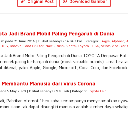
Original Post
Download Gambar
ota Jadi Brand Mobil Paling Pengaruh di Dunia
ish pada 21 June 2016 | Dilihat sebanyak 14.867 kali | Kategori:
Agya
,
Alphard
,
,
Hilux
,
Innova
,
Land Cruiser
,
Nav1
,
Rush
,
Sienta
,
Toyota FT 86
,
Veloz
,
Vios
,
Yari
a Jadi Brand Mobil Paling Pengaruh di Dunia TOYOTA Denpasar Bali
r merek paling berharga di dunia (most valuable brands). Lima tera
t dikenal, yakni Apple, Google, Microsoft, Coca-Cola, dan Facebook.
 Membantu Manusia dari virus Corona
pada 5 May 2020 | Dilihat sebanyak 970 kali | Kategori:
Toyota Lain
ali, Pabrikan otomotif berusaha semampunya menyelamatkan nyawa m
emanusiaan tak dapat dipungkiri manusia adalah sumber daya sekaligu