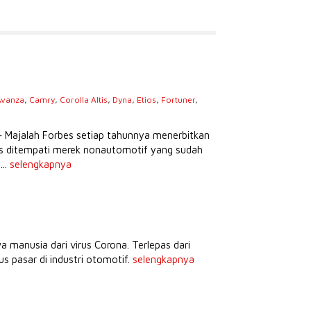
Avanza
,
Camry
,
Corolla Altis
,
Dyna
,
Etios
,
Fortuner
,
s
– Majalah Forbes setiap tahunnya menerbitkan
tas ditempati merek nonautomotif yang sudah
...
selengkapnya
anusia dari virus Corona. Terlepas dari
s pasar di industri otomotif.
selengkapnya