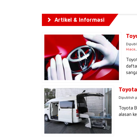
Artikel & Informasi
Toy
Dipubl
Hiace
Toyot
dafta
sanga
Toyota
Dipublish 
Toyota B
alasan k