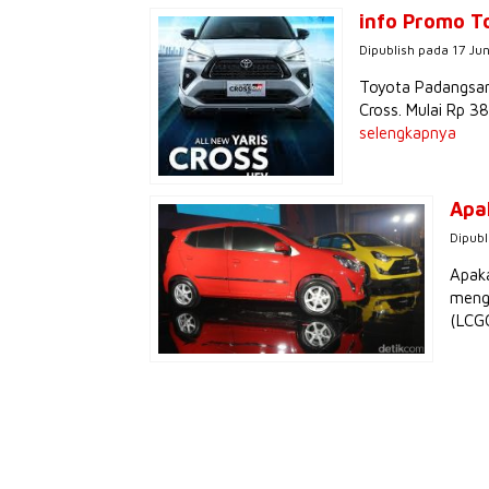
info Promo T
Dipublish pada 17 Jun
Toyota Padangsamb
Cross. Mulai Rp 38
selengkapnya
Apa
Dipubl
Apaka
menge
(LCGC