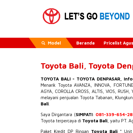
Model
Beranda
Pricelist Ag
Toyota Bali, Toyota De
TOYOTA BALI
-
TOYOTA DENPASAR
,
Inf
Menarik
Toyota AVANZA
,
INNOVA
,
FORTUN
AGYA
,
COROLLA CROSS
,
ALTIS
,
VIOS
,
RUSH
,
melayani penjualan Toyota Tabanan, Klungku
Bali
.
Saya Dirgantara (
SIMPATI
:
081-339-654-28
Toyota terpercaya di
Toyota Bali
, yaitu PT. 
Paket Kredit DP Ringan
Toyota Bali
* Uni