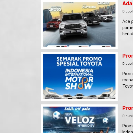
Ada
Dipubl
Ada p
pamer
berla
Pro
Dipubl
Promo
menaw
Toyot
Pro
Dipubl
Promo
Indon