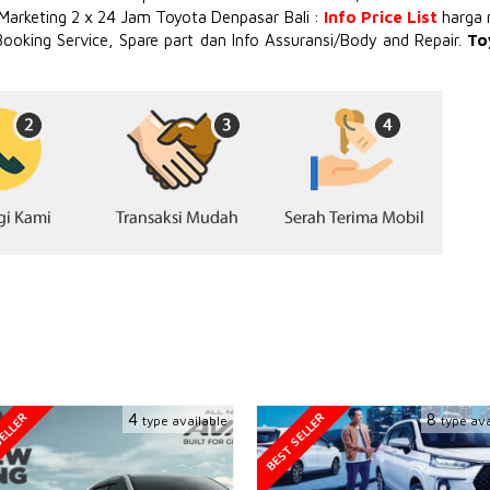
 Marketing 2 x 24 Jam Toyota Denpasar Bali :
Info Price List
harga 
Booking Service, Spare part dan Info Assuransi/Body and Repair.
To
ELLER
BEST SELLER
4
8
type available
type ava