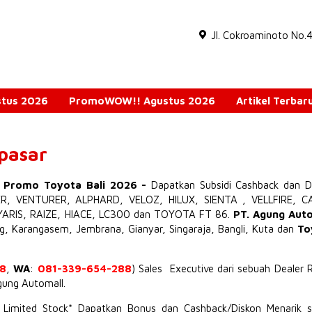
Jl. Cokroaminoto No.
ustus 2026
PromoWOW!! Agustus 2026
Artikel Terbar
npasar
o Promo Toyota Bali 2026
-
Dapatkan Subsidi Cashback dan D
ER
,
VENTURER
,
ALPHARD
,
VELOZ
,
HILUX
,
SIENTA
,
VELLFIRE
,
C
YARIS
,
RAIZE
,
HIACE
,
LC300
dan TOYOTA
FT 86
.
PT. Agung Aut
ng, Karangasem, Jembrana,
Gianyar
, Singaraja, Bangli, Kuta dan
To
8
,
WA
:
081-339-654-288
) Sales Executive dari sebuah Dealer 
Agung Automall.
t Limited Stock* Dapatkan Bonus dan Cashback/Diskon Menarik s