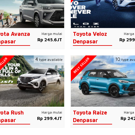
ota Avanza
Toyota Veloz
Harga mulai
Harga 
Rp 245.6JT
Rp 299
npasar
Denpasar
ELLER
BEST SELLER
4
10
type available
type ava
ota Rush
Toyota Raize
Harga mulai
Harga 
Rp 299.4JT
Rp 242
npasar
Denpasar