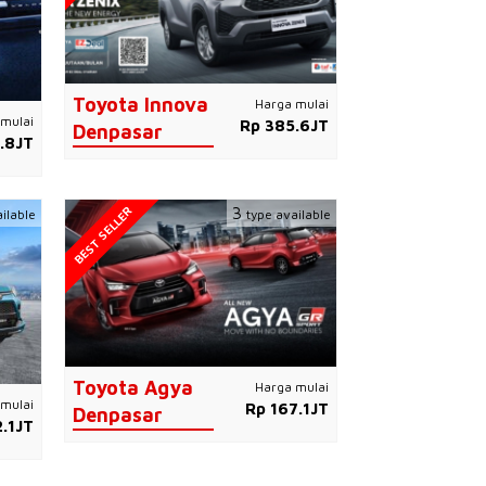
Toyota Innova
Harga mulai
mulai
Rp 385.6JT
Denpasar
.8JT
BEST SELLER
3
ilable
type available
Toyota Agya
Harga mulai
mulai
Rp 167.1JT
Denpasar
.1JT