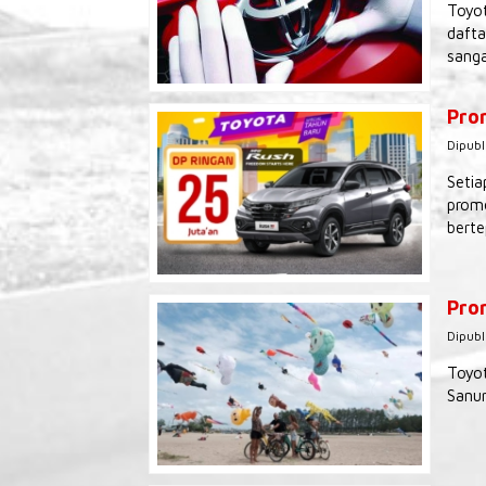
Toyot
dafta
sanga
Pro
Dipubl
Setia
promo
berte
Prom
Dipubl
Toyot
Sanur