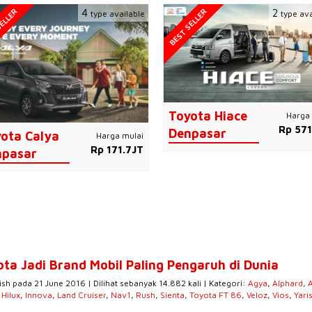
ELLER
BEST SELLER
4
2
type available
type ava
Toyota Hiace
Harga 
Rp 571
Denpasar
ota Calya
Harga mulai
Rp 171.7JT
npasar
ota Jadi Brand Mobil Paling Pengaruh di Dunia
ish pada 21 June 2016 | Dilihat sebanyak 14.882 kali | Kategori:
Agya
,
Alphard
,
,
Hilux
,
Innova
,
Land Cruiser
,
Nav1
,
Rush
,
Sienta
,
Toyota FT 86
,
Veloz
,
Vios
,
Yari