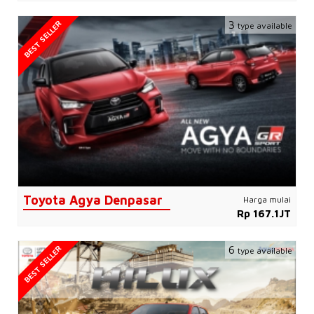
BEST SELLER
3
type available
Toyota Agya Denpasar
Harga mulai
Rp 167.1JT
BEST SELLER
6
type available