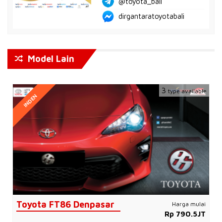
@toyota_bali
dirgantaratoyotabali
Model Lain
3
type available
INDEN
Toyota FT86 Denpasar
Harga mulai
Rp 790.5JT