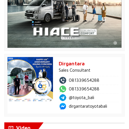
Dirgantara
Sales Consultant
081339654288
081339654288
@toyota_bali
dirgantaratoyotabali
Video