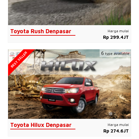
Toyota Rush Denpasar
Harga mulai
Rp 299.4JT
BEST SELLER
6
type available
Toyota Hilux Denpasar
Harga mulai
Rp 274.6JT