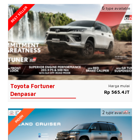
BEST SELLER
6
type available
Toyota Fortuner
Harga mulai
Rp 565.4JT
Denpasar
2
type available
INDEN