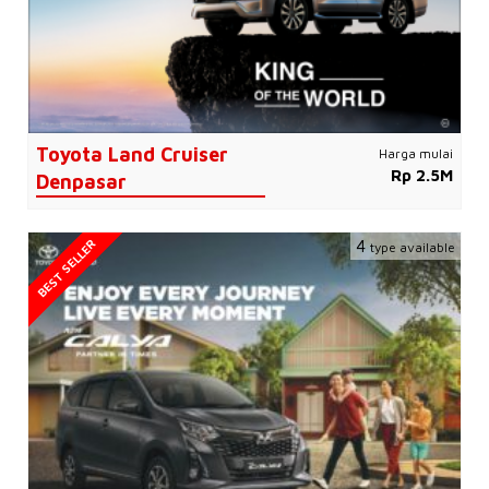
Toyota Land Cruiser
Harga mulai
Rp 2.5M
Denpasar
BEST SELLER
4
type available