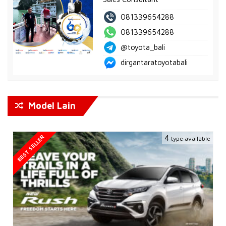
081339654288
081339654288
@toyota_bali
dirgantaratoyotabali
Model Lain
BEST SELLER
4
type available