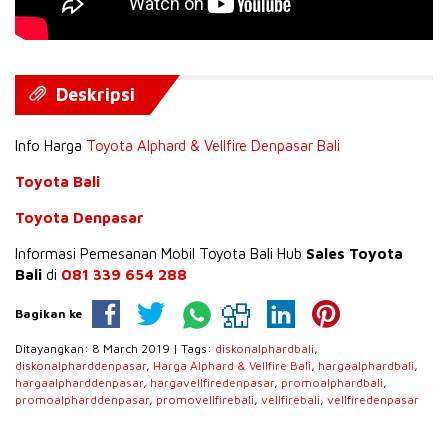
Deskripsi
Info Harga
Toyota Alphard & Vellfire Denpasar Bali
Toyota Bali
Toyota Denpasar
Informasi Pemesanan Mobil Toyota Bali Hub
Sales Toyota
Bali
di
081 339 654 288
Bagikan ke
Ditayangkan: 8 March 2019 | Tags:
diskonalphardbali
,
diskonalpharddenpasar
,
Harga Alphard & Vellfire Bali
,
hargaalphardbali
,
hargaalpharddenpasar
,
hargavellfiredenpasar
,
promoalphardbali
,
promoalpharddenpasar
,
promovellfirebali
,
vellfirebali
,
vellfiredenpasar