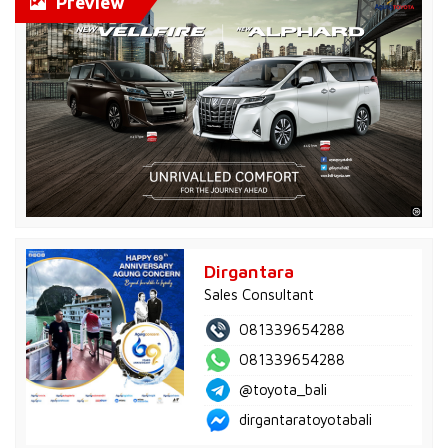
Preview
Dirgantara
Sales Consultant
081339654288
081339654288
@toyota_bali
dirgantaratoyotabali