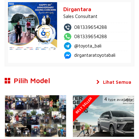
Dirgantara
Sales Consultant
081339654288
081339654288
@toyota_bali
dirgantaratoyotabali
Pilih Model
Lihat Semua
BEST SELLER
4
type available