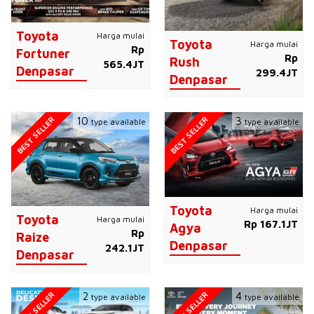
Toyota
Harga mulai
Toyota
Harga mulai
Rp
Fortuner
Rp
Rush
565.4JT
Denpasar
299.4JT
Denpasar
BEST SELLER
BEST SELLER
10
3
type available
type available
Toyota
Harga mulai
Toyota
Harga mulai
Rp 167.1JT
Agya
Rp
Raize
Denpasar
242.1JT
Denpasar
BEST SELLER
BEST SELLER
2
4
type available
type available