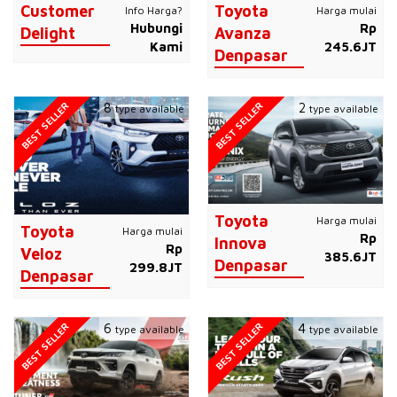
Customer
Toyota
Info Harga?
Harga mulai
Hubungi
Rp
Delight
Avanza
Kami
245.6JT
Denpasar
BEST SELLER
BEST SELLER
8
2
type available
type available
Toyota
Harga mulai
Toyota
Harga mulai
Rp
Innova
Rp
Veloz
385.6JT
Denpasar
299.8JT
Denpasar
BEST SELLER
BEST SELLER
6
4
type available
type available