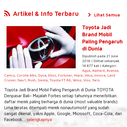
Artikel & Info Terbaru
Lihat Semua
Toyota Jadi
Brand Mobil
Paling Pengaruh
di Dunia
Dipublish pada 21 June
2016 | Dilihat sebanyak
14.877 kali | Kategori:
Agya
,
Alphard
,
Avanza
,
Camry
,
Corolla Altis
,
Dyna
,
Etios
,
Fortuner
,
Hiace
,
Hilux
,
Innova
,
Land
Cruiser
,
Nav1
,
Rush
,
Sienta
,
Toyota FT 86
,
Veloz
,
Vios
,
Yaris
Toyota Jadi Brand Mobil Paling Pengaruh di Dunia TOYOTA
Denpasar Bali– Majalah Forbes setiap tahunnya menerbitkan
daftar merek paling berharga di dunia (most valuable brands).
Lima teratas ditempati merek nonautomotif yang sudah
sangat dikenal, yakni Apple, Google, Microsoft, Coca-Cola, dan
Facebook....
selengkapnya