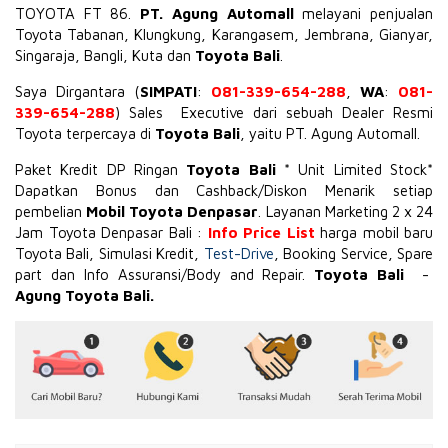
TOYOTA
FT 86
.
PT. Agung Automall
melayani penjualan
Toyota Tabanan, Klungkung, Karangasem, Jembrana,
Gianyar
,
Singaraja, Bangli, Kuta dan
Toyota Bali
.
Saya Dirgantara (
SIMPATI
:
081-339-654-288
,
WA
:
081-
339-654-288
) Sales Executive dari sebuah Dealer Resmi
Toyota terpercaya di
Toyota Bali
, yaitu PT. Agung Automall.
Paket Kredit DP Ringan
Toyota Bali
* Unit Limited Stock*
Dapatkan Bonus dan Cashback/Diskon Menarik setiap
pembelian
Mobil Toyota Denpasar
. Layanan Marketing 2 x 24
Jam Toyota Denpasar Bali :
Info Price List
harga mobil baru
Toyota Bali, Simulasi Kredit,
Test-Drive
, Booking Service, Spare
part dan Info Assuransi/Body and Repair.
Toyota Bali
-
Agung Toyota Bali.