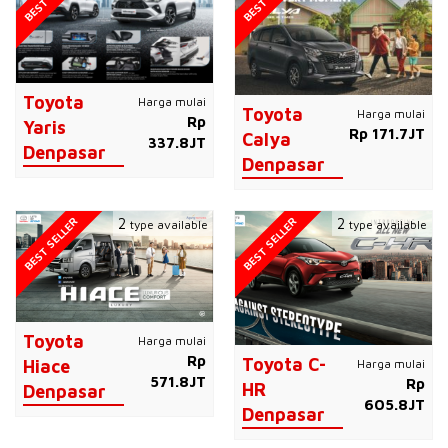
Toyota
Harga mulai
Toyota
Harga mulai
Rp
Yaris
Rp 171.7JT
Calya
337.8JT
Denpasar
Denpasar
BEST SELLER
BEST SELLER
2
2
type available
type available
Toyota
Harga mulai
Rp
Toyota C-
Harga mulai
Hiace
571.8JT
Rp
HR
Denpasar
605.8JT
Denpasar