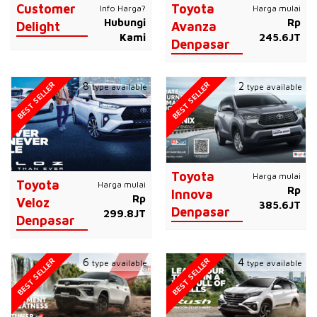
Customer
Toyota
Info Harga?
Harga mulai
Hubungi
Rp
Delight
Avanza
Kami
245.6JT
Denpasar
BEST SELLER
BEST SELLER
8
2
type available
type available
Toyota
Harga mulai
Toyota
Harga mulai
Rp
Innova
Rp
Veloz
385.6JT
Denpasar
299.8JT
Denpasar
BEST SELLER
BEST SELLER
6
4
type available
type available