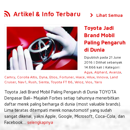
Artikel & Info Terbaru
Lihat Semua
Toyota Jadi
Brand Mobil
Paling Pengaruh
di Dunia
Dipublish pada 21 June
2016 | Dilihat sebanyak
14.866 kali | Kategori:
Agya
,
Alphard
,
Avanza
,
Camry
,
Corolla Altis
,
Dyna
,
Etios
,
Fortuner
,
Hiace
,
Hilux
,
Innova
,
Land
Cruiser
,
Nav1
,
Rush
,
Sienta
,
Toyota FT 86
,
Veloz
,
Vios
,
Yaris
Toyota Jadi Brand Mobil Paling Pengaruh di Dunia TOYOTA
Denpasar Bali– Majalah Forbes setiap tahunnya menerbitkan
daftar merek paling berharga di dunia (most valuable brands).
Lima teratas ditempati merek nonautomotif yang sudah
sangat dikenal, yakni Apple, Google, Microsoft, Coca-Cola, dan
Facebook....
selengkapnya