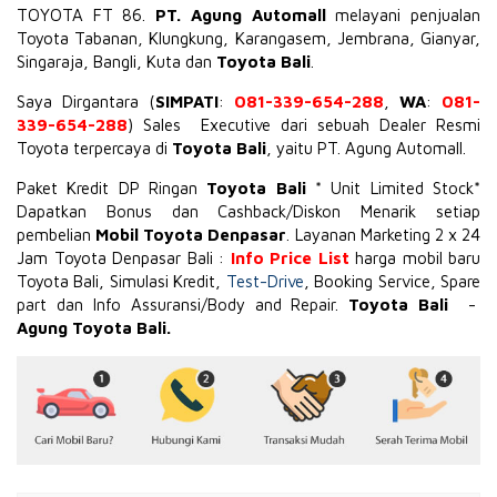
TOYOTA
FT 86
.
PT. Agung Automall
melayani penjualan
Toyota Tabanan, Klungkung, Karangasem, Jembrana,
Gianyar
,
Singaraja, Bangli, Kuta dan
Toyota Bali
.
Saya Dirgantara (
SIMPATI
:
081-339-654-288
,
WA
:
081-
339-654-288
) Sales Executive dari sebuah Dealer Resmi
Toyota terpercaya di
Toyota Bali
, yaitu PT. Agung Automall.
Paket Kredit DP Ringan
Toyota Bali
* Unit Limited Stock*
Dapatkan Bonus dan Cashback/Diskon Menarik setiap
pembelian
Mobil Toyota Denpasar
. Layanan Marketing 2 x 24
Jam Toyota Denpasar Bali :
Info Price List
harga mobil baru
Toyota Bali, Simulasi Kredit,
Test-Drive
, Booking Service, Spare
part dan Info Assuransi/Body and Repair.
Toyota Bali
-
Agung Toyota Bali.