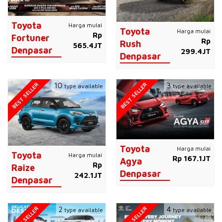
Toyota
Harga mulai
Toyota
Harga mulai
Rp
Fortuner
Rp
Rush
565.4JT
Denpasar
299.4JT
Denpasar
BEST SELLER
BEST SELLER
10
3
type available
type available
Toyota
Harga mulai
Toyota
Harga mulai
Rp 167.1JT
Agya
Rp
Raize
Denpasar
242.1JT
Denpasar
BEST SELLER
BEST SELLER
2
4
type available
type available