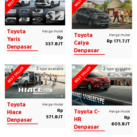
Toyota
Harga mulai
Toyota
Harga mulai
Rp
Yaris
Rp 171.7JT
Calya
337.8JT
Denpasar
Denpasar
BEST SELLER
BEST SELLER
2
2
type available
type available
Toyota
Harga mulai
Rp
Toyota C-
Harga mulai
Hiace
571.8JT
Rp
HR
Denpasar
605.8JT
Denpasar