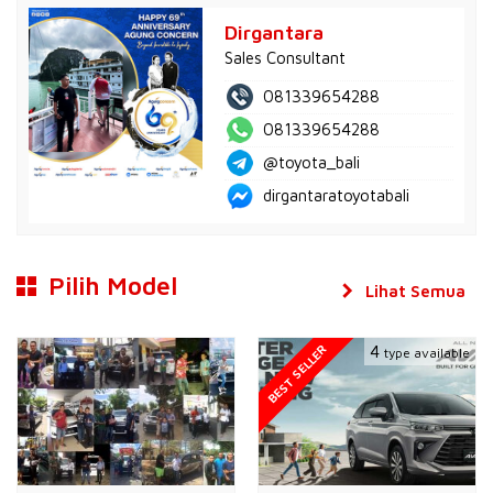
Dirgantara
Sales Consultant
081339654288
081339654288
@toyota_bali
dirgantaratoyotabali
Pilih Model
Lihat Semua
BEST SELLER
4
type available