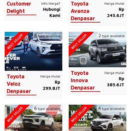
Customer
Toyota
Info Harga?
Harga mulai
Hubungi
Rp
Delight
Avanza
Kami
245.6JT
Denpasar
BEST SELLER
BEST SELLER
8
2
type available
type available
Toyota
Harga mulai
Toyota
Harga mulai
Rp
Innova
Rp
Veloz
385.6JT
Denpasar
299.8JT
Denpasar
BEST SELLER
BEST SELLER
6
4
type available
type available