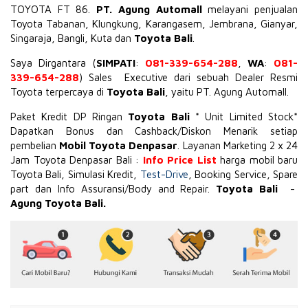
TOYOTA
FT 86
.
PT. Agung Automall
melayani penjualan
Toyota Tabanan, Klungkung, Karangasem, Jembrana,
Gianyar
,
Singaraja, Bangli, Kuta dan
Toyota Bali
.
Saya Dirgantara (
SIMPATI
:
081-339-654-288
,
WA
:
081-
339-654-288
) Sales Executive dari sebuah Dealer Resmi
Toyota terpercaya di
Toyota Bali
, yaitu PT. Agung Automall.
Paket Kredit DP Ringan
Toyota Bali
* Unit Limited Stock*
Dapatkan Bonus dan Cashback/Diskon Menarik setiap
pembelian
Mobil Toyota Denpasar
. Layanan Marketing 2 x 24
Jam Toyota Denpasar Bali :
Info Price List
harga mobil baru
Toyota Bali, Simulasi Kredit,
Test-Drive
, Booking Service, Spare
part dan Info Assuransi/Body and Repair.
Toyota Bali
-
Agung Toyota Bali.