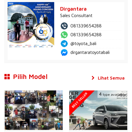
Dirgantara
Sales Consultant
081339654288
081339654288
@toyota_bali
dirgantaratoyotabali
Pilih Model
Lihat Semua
BEST SELLER
4
type available