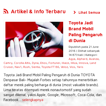
Artikel & Info Terbaru
Lihat Semua
Toyota Jadi
Brand Mobil
Paling Pengaruh
di Dunia
Dipublish pada 21 June
2016 | Dilihat sebanyak
14.873 kali | Kategori:
Agya
,
Alphard
,
Avanza
,
Camry
,
Corolla Altis
,
Dyna
,
Etios
,
Fortuner
,
Hiace
,
Hilux
,
Innova
,
Land
Cruiser
,
Nav1
,
Rush
,
Sienta
,
Toyota FT 86
,
Veloz
,
Vios
,
Yaris
Toyota Jadi Brand Mobil Paling Pengaruh di Dunia TOYOTA
Denpasar Bali– Majalah Forbes setiap tahunnya menerbitkan
daftar merek paling berharga di dunia (most valuable brands).
Lima teratas ditempati merek nonautomotif yang sudah
sangat dikenal, yakni Apple, Google, Microsoft, Coca-Cola, dan
Facebook....
selengkapnya