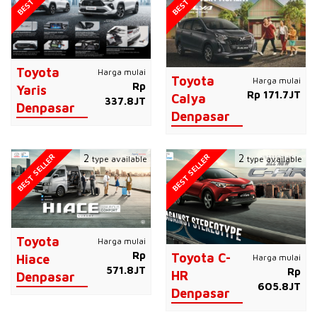
Toyota
Harga mulai
Toyota
Harga mulai
Rp
Yaris
Rp 171.7JT
Calya
337.8JT
Denpasar
Denpasar
BEST SELLER
BEST SELLER
2
2
type available
type available
Toyota
Harga mulai
Rp
Toyota C-
Harga mulai
Hiace
571.8JT
Rp
HR
Denpasar
605.8JT
Denpasar