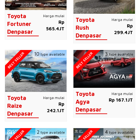
Toyota
Harga mulai
Toyota
Harga mulai
Rp
Fortuner
Rp
Rush
565.4JT
Denpasar
299.4JT
Denpasar
BEST SELLER
BEST SELLER
10
3
type available
type available
Toyota
Harga mulai
Toyota
Harga mulai
Rp 167.1JT
Agya
Rp
Raize
Denpasar
242.1JT
Denpasar
BEST SELLER
BEST SELLER
2
4
type available
type available