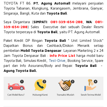
TOYOTA
FT 86
.
PT. Agung Automall
melayani penjualan
Toyota Tabanan, Klungkung, Karangasem, Jembrana,
Gianyar
,
Singaraja, Bangli, Kuta dan
Toyota Bali
.
Saya Dirgantara (
SIMPATI
:
081-339-654-288
,
WA
:
081-
339-654-288
) Sales Executive dari sebuah Dealer Resmi
Toyota terpercaya di
Toyota Bali
, yaitu PT. Agung Automall.
Paket Kredit DP Ringan
Toyota Bali
* Unit Limited Stock*
Dapatkan Bonus dan Cashback/Diskon Menarik setiap
pembelian
Mobil Toyota Denpasar
. Layanan Marketing 2 x 24
Jam Toyota Denpasar Bali :
Info Price List
harga mobil baru
Toyota Bali, Simulasi Kredit,
Test-Drive
, Booking Service, Spare
part dan Info Assuransi/Body and Repair.
Toyota Bali
-
Agung Toyota Bali.