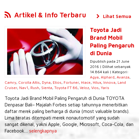
Artikel & Info Terbaru
Lihat Semua
Toyota Jadi
Brand Mobil
Paling Pengaruh
di Dunia
Dipublish pada 21 June
2016 | Dilihat sebanyak
14.864 kali | Kategori:
Agya
,
Alphard
,
Avanza
,
Camry
,
Corolla Altis
,
Dyna
,
Etios
,
Fortuner
,
Hiace
,
Hilux
,
Innova
,
Land
Cruiser
,
Nav1
,
Rush
,
Sienta
,
Toyota FT 86
,
Veloz
,
Vios
,
Yaris
Toyota Jadi Brand Mobil Paling Pengaruh di Dunia TOYOTA
Denpasar Bali– Majalah Forbes setiap tahunnya menerbitkan
daftar merek paling berharga di dunia (most valuable brands).
Lima teratas ditempati merek nonautomotif yang sudah
sangat dikenal, yakni Apple, Google, Microsoft, Coca-Cola, dan
Facebook....
selengkapnya