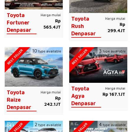
Toyota
Harga mulai
Toyota
Harga mulai
Rp
Fortuner
Rp
Rush
565.4JT
Denpasar
299.4JT
Denpasar
BEST SELLER
BEST SELLER
10
3
type available
type available
Toyota
Harga mulai
Toyota
Harga mulai
Rp 167.1JT
Agya
Rp
Raize
Denpasar
242.1JT
Denpasar
BEST SELLER
BEST SELLER
2
4
type available
type available