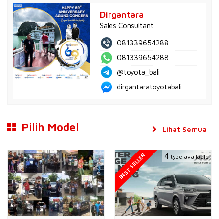
Dirgantara
Sales Consultant
081339654288
081339654288
@toyota_bali
dirgantaratoyotabali
Pilih Model
Lihat Semua
BEST SELLER
4
type available