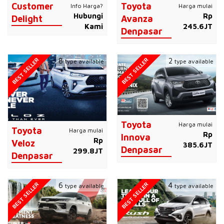
Customer
Toyota
Info Harga?
Harga mulai
Hubungi
Rp
Delight
Avanza
Kami
245.6JT
Denpasar
BEST SELLER
BEST SELLER
8
2
type available
type available
Toyota
Harga mulai
Toyota
Harga mulai
Rp
Innova
Rp
Veloz
385.6JT
Denpasar
299.8JT
Denpasar
BEST SELLER
BEST SELLER
6
4
type available
type available