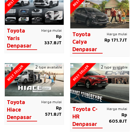
Toyota
Harga mulai
Toyota
Harga mulai
Rp
Yaris
Rp 171.7JT
Calya
337.8JT
Denpasar
Denpasar
BEST SELLER
BEST SELLER
2
2
type available
type available
Toyota
Harga mulai
Rp
Toyota C-
Harga mulai
Hiace
571.8JT
Rp
HR
Denpasar
605.8JT
Denpasar