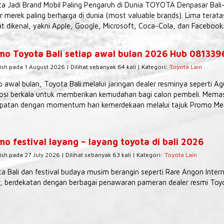
a Jadi Brand Mobil Paling Pengaruh di Dunia TOYOTA Denpasar Bali
r merek paling berharga di dunia (most valuable brands). Lima tera
t dikenal, yakni Apple, Google, Microsoft, Coca-Cola, dan Facebook.
mo Toyota Bali setiap awal bulan 2026 Hub 08133
ish pada 1 August 2026 | Dilihat sebanyak 64 kali | Kategori:
Toyota Lain
p awal bulan, Toyota Bali melalui jaringan dealer resminya seperti 
si berkala untuk memberikan kemudahan bagi calon pembeli. Memas
patan dengan momentum hari kemerdekaan melalui tajuk Promo Mer
o festival layang – layang toyota di bali 2026
ish pada 27 July 2026 | Dilihat sebanyak 63 kali | Kategori:
Toyota Lain
a Bali dan festival budaya musim berangin seperti Rare Angon Interna
, berdekatan dengan berbagai penawaran pameran dealer resmi Toyot