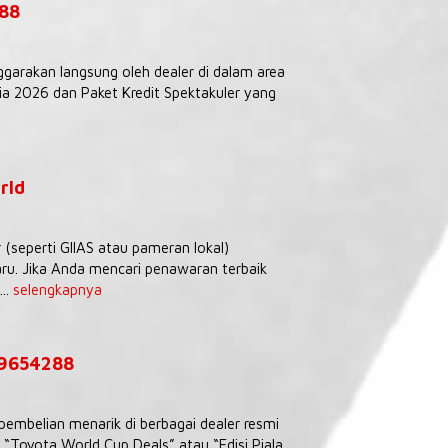
288
ggarakan langsung oleh dealer di dalam area
 2026 dan Paket Kredit Spektakuler yang
rld
seperti GIIAS atau pameran lokal)
ru. Jika Anda mencari penawaran terbaik
..
selengkapnya
39654288
embelian menarik di berbagai dealer resmi
Toyota World Cup Deals” atau “Edisi Piala