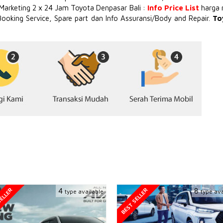
 Marketing 2 x 24 Jam Toyota Denpasar Bali :
Info Price List
harga 
Booking Service, Spare part dan Info Assuransi/Body and Repair.
To
ELLER
BEST SELLER
4
8
type available
type ava