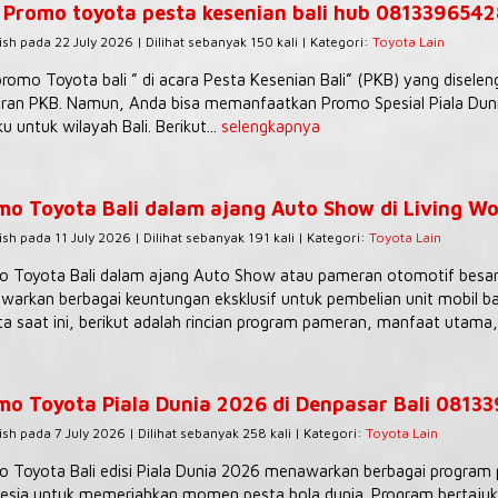
 Promo toyota pesta kesenian bali hub 081339654
ish pada 22 July 2026 | Dilihat sebanyak 150 kali | Kategori:
Toyota Lain
romo Toyota bali ” di acara Pesta Kesenian Bali” (PKB) yang diselen
an PKB. Namun, Anda bisa memanfaatkan Promo Spesial Piala Dunia
ku untuk wilayah Bali. Berikut...
selengkapnya
mo Toyota Bali dalam ajang Auto Show di Living Wo
ish pada 11 July 2026 | Dilihat sebanyak 191 kali | Kategori:
Toyota Lain
 Toyota Bali dalam ajang Auto Show atau pameran otomotif besar (
arkan berbagai keuntungan eksklusif untuk pembelian unit mobil ba
a saat ini, berikut adalah rincian program pameran, manfaat utama,.
mo Toyota Piala Dunia 2026 di Denpasar Bali 0813
ish pada 7 July 2026 | Dilihat sebanyak 258 kali | Kategori:
Toyota Lain
 Toyota Bali edisi Piala Dunia 2026 menawarkan berbagai program p
esia untuk memeriahkan momen pesta bola dunia. Program bertajuk “