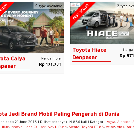
ELLER
BEST SELLER
4
2
type available
type ava
Toyota Hiace
Harga 
Rp 571
Denpasar
ota Calya
Harga mulai
Rp 171.7JT
npasar
ota Jadi Brand Mobil Paling Pengaruh di Dunia
ish pada 21 June 2016 | Dilihat sebanyak 14.866 kali | Kategori:
Agya
,
Alphard
,
,
Hilux
,
Innova
,
Land Cruiser
,
Nav1
,
Rush
,
Sienta
,
Toyota FT 86
,
Veloz
,
Vios
,
Yari