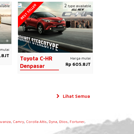
BEST SELLER
2
ilable
type available
mulai
.8JT
Toyota C-HR
Harga mulai
Rp 605.8JT
Denpasar
Lihat Semua
Avanza
,
Camry
,
Corolla Altis
,
Dyna
,
Etios
,
Fortuner
,
s