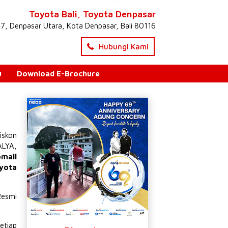
Toyota Bali, Toyota Denpasar
47, Denpasar Utara, Kota Denpasar, Bali 80116
Hubungi Kami
u
Download E-Brochure
iskon
ALYA
,
omall
yota
Resmi
etiap