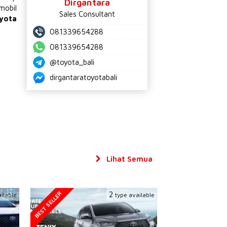
Dirgantara
mobil
Sales Consultant
yota
081339654288
081339654288
@toyota_bali
dirgantaratoyotabali
Lihat Semua
BEST SELLER
2
ilable
type available