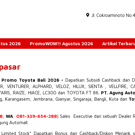
Jl. Cokroaminoto No.
ustus 2026
PromoWOW!! Agustus 2026
Artikel Terbar
npasar
o Promo Toyota Bali 2026
-
Dapatkan Subsidi Cashback dan D
ER
,
VENTURER
,
ALPHARD
,
VELOZ
,
HILUX
,
SIENTA
,
VELLFIRE
,
C
YARIS
,
RAIZE
,
HIACE
,
LC300
dan TOYOTA
FT 86
.
PT. Agung Aut
ng, Karangasem, Jembrana,
Gianyar
, Singaraja, Bangli, Kuta dan
To
8
,
WA
:
081-339-654-288
) Sales Executive dari sebuah Dealer 
Agung Automall.
t Limited Stock* Dapatkan Bonus dan Cashback/Diskon Menarik s