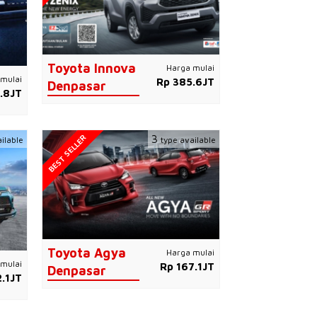
Toyota Innova
Harga mulai
mulai
Rp 385.6JT
Denpasar
.8JT
BEST SELLER
3
ilable
type available
Toyota Agya
Harga mulai
mulai
Rp 167.1JT
Denpasar
.1JT