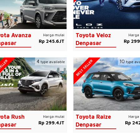
ota Avanza
Toyota Veloz
Harga mulai
Harga 
Rp 245.6JT
Rp 299
npasar
Denpasar
ELLER
BEST SELLER
4
10
type available
type ava
ota Rush
Toyota Raize
Harga mulai
Harga 
Rp 299.4JT
Rp 242
npasar
Denpasar