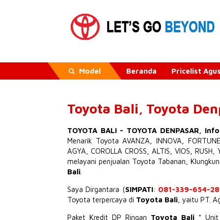
Model
Beranda
Pricelist Ag
Toyota Bali, Toyota De
TOYOTA BALI
-
TOYOTA DENPASAR
,
Inf
Menarik
Toyota AVANZA
,
INNOVA
,
FORTUN
AGYA
,
COROLLA CROSS
,
ALTIS
,
VIOS
,
RUSH
,
melayani penjualan Toyota Tabanan, Klungku
Bali
.
Saya Dirgantara (
SIMPATI
:
081-339-654-28
Toyota terpercaya di
Toyota Bali
, yaitu PT. 
Paket Kredit DP Ringan
Toyota Bali
* Uni