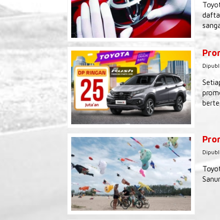
Toyot
dafta
sanga
Pro
Dipubl
Setia
promo
berte
Prom
Dipubl
Toyot
Sanur