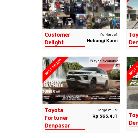
Customer
Toy
Info Harga?
Hubungi Kami
Delight
De
BEST SELLER
BEST S
6
type available
Toyota
Harga mulai
Toy
Rp 565.4JT
Fortuner
De
Denpasar