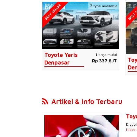
BEST SELLER
BEST S
2
type available
Toyota Yaris
Harga mulai
Toy
Rp 337.8JT
Denpasar
De
Artikel & Info Terbaru
Toy
Dipubl
Hiace