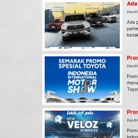
Ada
Dipubl
Ada p
pamer
berla
Pro
Dipubl
Promo
menaw
Toyot
Pro
Dipubl
Promo
Indon