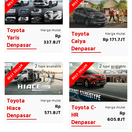
Toyota
Harga mulai
Toyota
Harga mulai
Rp
Yaris
Rp 171.7JT
Calya
337.8JT
Denpasar
Denpasar
BEST SELLER
BEST SELLER
2
2
type available
type available
Toyota
Harga mulai
Rp
Toyota C-
Harga mulai
Hiace
571.8JT
Rp
HR
Denpasar
605.8JT
Denpasar