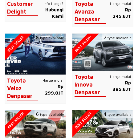
Customer
Toyota
Info Harga?
Harga mulai
Hubungi
Rp
Delight
Avanza
Kami
245.6JT
Denpasar
BEST SELLER
BEST SELLER
8
2
type available
type available
Toyota
Harga mulai
Toyota
Harga mulai
Rp
Innova
Rp
Veloz
385.6JT
Denpasar
299.8JT
Denpasar
BEST SELLER
BEST SELLER
6
4
type available
type available