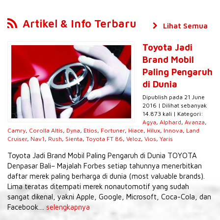
Artikel & Info Terbaru
Lihat Semua
Toyota Jadi
Brand Mobil
Paling Pengaruh
di Dunia
Dipublish pada 21 June
2016 | Dilihat sebanyak
14.873 kali | Kategori:
Agya
,
Alphard
,
Avanza
,
Camry
,
Corolla Altis
,
Dyna
,
Etios
,
Fortuner
,
Hiace
,
Hilux
,
Innova
,
Land
Cruiser
,
Nav1
,
Rush
,
Sienta
,
Toyota FT 86
,
Veloz
,
Vios
,
Yaris
Toyota Jadi Brand Mobil Paling Pengaruh di Dunia TOYOTA
Denpasar Bali– Majalah Forbes setiap tahunnya menerbitkan
daftar merek paling berharga di dunia (most valuable brands).
Lima teratas ditempati merek nonautomotif yang sudah
sangat dikenal, yakni Apple, Google, Microsoft, Coca-Cola, dan
Facebook....
selengkapnya