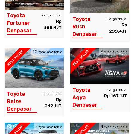
Toyota
Harga mulai
Toyota
Harga mulai
Rp
Fortuner
Rp
Rush
565.4JT
Denpasar
299.4JT
Denpasar
BEST SELLER
BEST SELLER
10
3
type available
type available
Toyota
Harga mulai
Toyota
Harga mulai
Rp 167.1JT
Agya
Rp
Raize
Denpasar
242.1JT
Denpasar
BEST SELLER
BEST SELLER
2
4
type available
type available