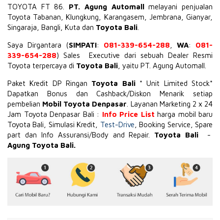
TOYOTA
FT 86
.
PT. Agung Automall
melayani penjualan
Toyota Tabanan, Klungkung, Karangasem, Jembrana,
Gianyar
,
Singaraja, Bangli, Kuta dan
Toyota Bali
.
Saya Dirgantara (
SIMPATI
:
081-339-654-288
,
WA
:
081-
339-654-288
) Sales Executive dari sebuah Dealer Resmi
Toyota terpercaya di
Toyota Bali
, yaitu PT. Agung Automall.
Paket Kredit DP Ringan
Toyota Bali
* Unit Limited Stock*
Dapatkan Bonus dan Cashback/Diskon Menarik setiap
pembelian
Mobil Toyota Denpasar
. Layanan Marketing 2 x 24
Jam Toyota Denpasar Bali :
Info Price List
harga mobil baru
Toyota Bali, Simulasi Kredit,
Test-Drive
, Booking Service, Spare
part dan Info Assuransi/Body and Repair.
Toyota Bali
-
Agung Toyota Bali.