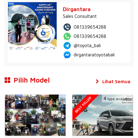
Dirgantara
Sales Consultant
081339654288
081339654288
@toyota_bali
dirgantaratoyotabali
Pilih Model
Lihat Semua
BEST SELLER
4
type available