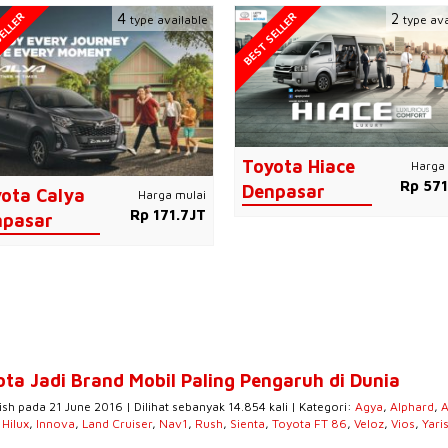
ELLER
BEST SELLER
4
2
type available
type ava
Toyota Hiace
Harga 
Rp 571
Denpasar
ota Calya
Harga mulai
Rp 171.7JT
npasar
ota Jadi Brand Mobil Paling Pengaruh di Dunia
ish pada 21 June 2016 | Dilihat sebanyak 14.854 kali | Kategori:
Agya
,
Alphard
,
A
,
Hilux
,
Innova
,
Land Cruiser
,
Nav1
,
Rush
,
Sienta
,
Toyota FT 86
,
Veloz
,
Vios
,
Yari