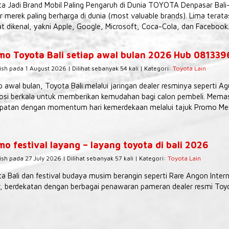
a Jadi Brand Mobil Paling Pengaruh di Dunia TOYOTA Denpasar Bali
r merek paling berharga di dunia (most valuable brands). Lima tera
t dikenal, yakni Apple, Google, Microsoft, Coca-Cola, dan Facebook.
mo Toyota Bali setiap awal bulan 2026 Hub 08133
ish pada 1 August 2026 | Dilihat sebanyak 54 kali | Kategori:
Toyota Lain
p awal bulan, Toyota Bali melalui jaringan dealer resminya seperti 
si berkala untuk memberikan kemudahan bagi calon pembeli. Memas
patan dengan momentum hari kemerdekaan melalui tajuk Promo Mer
o festival layang – layang toyota di bali 2026
ish pada 27 July 2026 | Dilihat sebanyak 57 kali | Kategori:
Toyota Lain
a Bali dan festival budaya musim berangin seperti Rare Angon Interna
, berdekatan dengan berbagai penawaran pameran dealer resmi Toyot