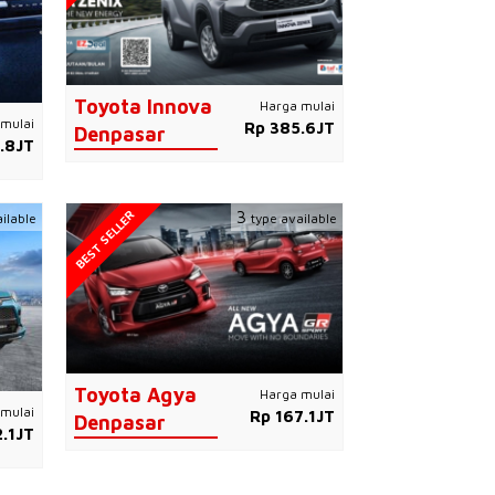
Toyota Innova
Harga mulai
mulai
Rp 385.6JT
Denpasar
.8JT
BEST SELLER
3
ilable
type available
Toyota Agya
Harga mulai
mulai
Rp 167.1JT
Denpasar
.1JT