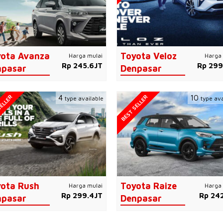
ota Avanza
Toyota Veloz
Harga mulai
Harga 
Rp 245.6JT
Rp 299
npasar
Denpasar
ELLER
BEST SELLER
4
10
type available
type ava
ota Rush
Toyota Raize
Harga mulai
Harga 
Rp 299.4JT
Rp 242
npasar
Denpasar