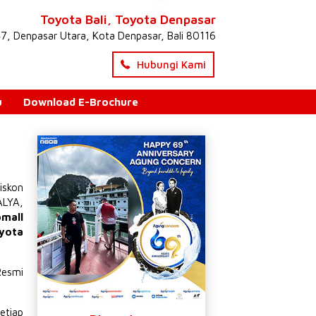
Toyota Bali, Toyota Denpasar
47, Denpasar Utara, Kota Denpasar, Bali 80116
Hubungi Kami
u
Download E-Brochure
iskon
ALYA
,
omall
yota
Resmi
etiap