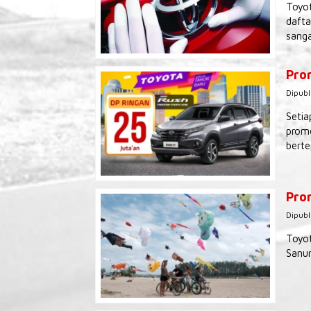
Toyot
dafta
sanga
Pro
Dipubl
Setia
promo
berte
Prom
Dipubl
Toyot
Sanur