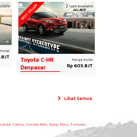
BEST SELLER
2
ilable
type available
mulai
.8JT
Toyota C-HR
Harga mulai
Rp 605.8JT
Denpasar
Lihat Semua
vanza
,
Camry
,
Corolla Altis
,
Dyna
,
Etios
,
Fortuner
,
s