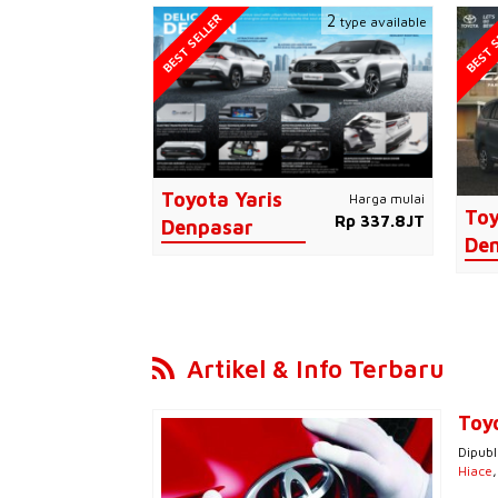
BEST SELLER
BEST S
2
type available
Toyota Yaris
Harga mulai
Toy
Rp 337.8JT
Denpasar
De
Artikel & Info Terbaru
Toy
Dipubl
Hiace