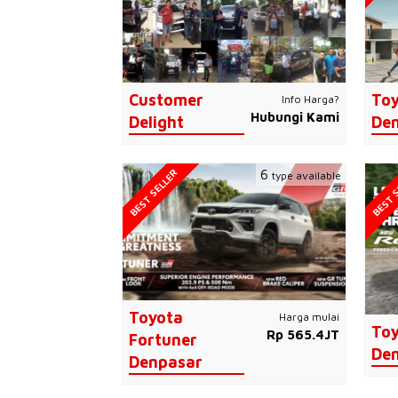
Customer
Toy
Info Harga?
Hubungi Kami
Delight
De
BEST SELLER
BEST S
6
type available
Toyota
Harga mulai
Toy
Rp 565.4JT
Fortuner
De
Denpasar