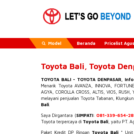
Model
Beranda
Pricelist Ag
Toyota Bali, Toyota De
TOYOTA BALI
-
TOYOTA DENPASAR
,
Inf
Menarik
Toyota AVANZA
,
INNOVA
,
FORTUN
AGYA
,
COROLLA CROSS
,
ALTIS
,
VIOS
,
RUSH
,
melayani penjualan Toyota Tabanan, Klungku
Bali
.
Saya Dirgantara (
SIMPATI
:
081-339-654-28
Toyota terpercaya di
Toyota Bali
, yaitu PT. 
Paket Kredit DP Ringan
Toyota Bali
* Uni