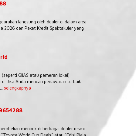
288
ggarakan langsung oleh dealer di dalam area
 2026 dan Paket Kredit Spektakuler yang
rld
seperti GIIAS atau pameran lokal)
ru. Jika Anda mencari penawaran terbaik
..
selengkapnya
39654288
embelian menarik di berbagai dealer resmi
Toyota World Cup Deals” atau “Edisi Piala