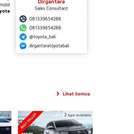
Dirgantara
mobil
Sales Consultant
yota
081339654288
081339654288
@toyota_bali
dirgantaratoyotabali
Lihat Semua
BEST SELLER
2
ilable
type available