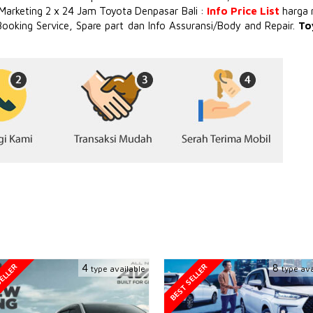
 Marketing 2 x 24 Jam Toyota Denpasar Bali :
Info Price List
harga 
Booking Service, Spare part dan Info Assuransi/Body and Repair.
To
ELLER
BEST SELLER
4
8
type available
type ava