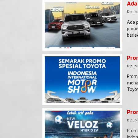
Ada
Dipubl
Ada p
pamer
berla
Pro
Dipubl
Promo
menaw
Toyot
Pro
Dipubl
Promo
Indon