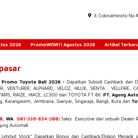
Jl. Cokroaminoto No.
ustus 2026
PromoWOW!! Agustus 2026
Artikel Terbar
npasar
o Promo Toyota Bali 2026
-
Dapatkan Subsidi Cashback dan D
ER
,
VENTURER
,
ALPHARD
,
VELOZ
,
HILUX
,
SIENTA
,
VELLFIRE
,
C
YARIS
,
RAIZE
,
HIACE
,
LC300
dan TOYOTA
FT 86
.
PT. Agung Aut
ng, Karangasem, Jembrana,
Gianyar
, Singaraja, Bangli, Kuta dan
To
8
,
WA
:
081-339-654-288
) Sales Executive dari sebuah Dealer 
Agung Automall.
t Limited Stock* Dapatkan Bonus dan Cashback/Diskon Menarik s