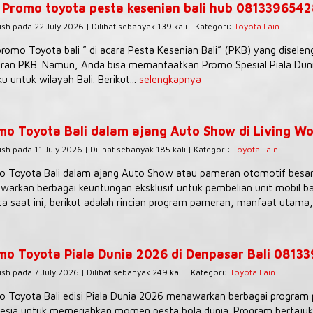
 Promo toyota pesta kesenian bali hub 081339654
ish pada 22 July 2026 | Dilihat sebanyak 139 kali | Kategori:
Toyota Lain
romo Toyota bali ” di acara Pesta Kesenian Bali” (PKB) yang diselen
an PKB. Namun, Anda bisa memanfaatkan Promo Spesial Piala Dunia
ku untuk wilayah Bali. Berikut...
selengkapnya
mo Toyota Bali dalam ajang Auto Show di Living Wo
ish pada 11 July 2026 | Dilihat sebanyak 185 kali | Kategori:
Toyota Lain
 Toyota Bali dalam ajang Auto Show atau pameran otomotif besar (
arkan berbagai keuntungan eksklusif untuk pembelian unit mobil ba
a saat ini, berikut adalah rincian program pameran, manfaat utama,.
mo Toyota Piala Dunia 2026 di Denpasar Bali 0813
ish pada 7 July 2026 | Dilihat sebanyak 249 kali | Kategori:
Toyota Lain
 Toyota Bali edisi Piala Dunia 2026 menawarkan berbagai program p
esia untuk memeriahkan momen pesta bola dunia. Program bertajuk “