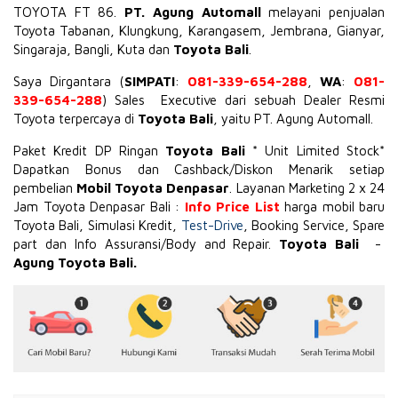
TOYOTA
FT 86
.
PT. Agung Automall
melayani penjualan
Toyota Tabanan, Klungkung, Karangasem, Jembrana,
Gianyar
,
Singaraja, Bangli, Kuta dan
Toyota Bali
.
Saya Dirgantara (
SIMPATI
:
081-339-654-288
,
WA
:
081-
339-654-288
) Sales Executive dari sebuah Dealer Resmi
Toyota terpercaya di
Toyota Bali
, yaitu PT. Agung Automall.
Paket Kredit DP Ringan
Toyota Bali
* Unit Limited Stock*
Dapatkan Bonus dan Cashback/Diskon Menarik setiap
pembelian
Mobil Toyota Denpasar
. Layanan Marketing 2 x 24
Jam Toyota Denpasar Bali :
Info Price List
harga mobil baru
Toyota Bali, Simulasi Kredit,
Test-Drive
, Booking Service, Spare
part dan Info Assuransi/Body and Repair.
Toyota Bali
-
Agung Toyota Bali.