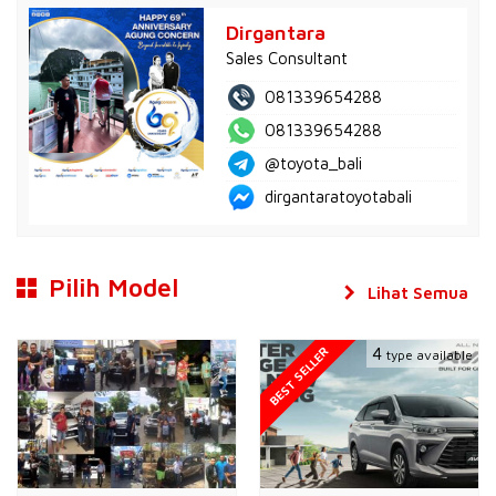
Dirgantara
Sales Consultant
081339654288
081339654288
@toyota_bali
dirgantaratoyotabali
Pilih Model
Lihat Semua
BEST SELLER
4
type available