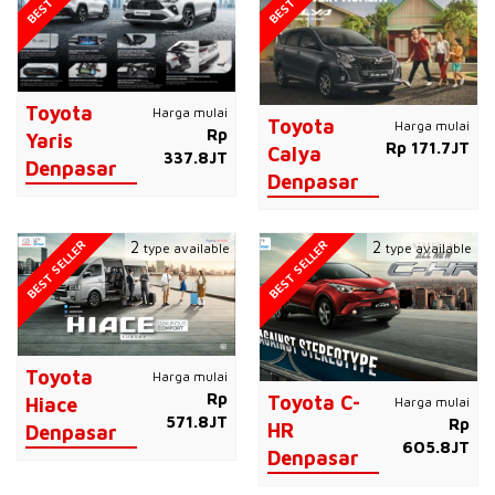
Toyota
Harga mulai
Toyota
Harga mulai
Rp
Yaris
Rp 171.7JT
Calya
337.8JT
Denpasar
Denpasar
BEST SELLER
BEST SELLER
2
2
type available
type available
Toyota
Harga mulai
Rp
Toyota C-
Harga mulai
Hiace
571.8JT
Rp
HR
Denpasar
605.8JT
Denpasar