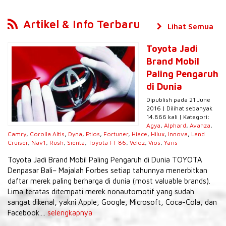
Artikel & Info Terbaru
Lihat Semua
Toyota Jadi
Brand Mobil
Paling Pengaruh
di Dunia
Dipublish pada 21 June
2016 | Dilihat sebanyak
14.866 kali | Kategori:
Agya
,
Alphard
,
Avanza
,
Camry
,
Corolla Altis
,
Dyna
,
Etios
,
Fortuner
,
Hiace
,
Hilux
,
Innova
,
Land
Cruiser
,
Nav1
,
Rush
,
Sienta
,
Toyota FT 86
,
Veloz
,
Vios
,
Yaris
Toyota Jadi Brand Mobil Paling Pengaruh di Dunia TOYOTA
Denpasar Bali– Majalah Forbes setiap tahunnya menerbitkan
daftar merek paling berharga di dunia (most valuable brands).
Lima teratas ditempati merek nonautomotif yang sudah
sangat dikenal, yakni Apple, Google, Microsoft, Coca-Cola, dan
Facebook....
selengkapnya