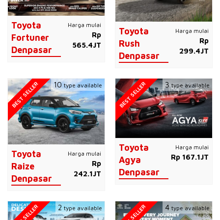
Toyota
Harga mulai
Toyota
Harga mulai
Rp
Fortuner
Rp
Rush
565.4JT
Denpasar
299.4JT
Denpasar
BEST SELLER
BEST SELLER
10
3
type available
type available
Toyota
Harga mulai
Toyota
Harga mulai
Rp 167.1JT
Agya
Rp
Raize
Denpasar
242.1JT
Denpasar
BEST SELLER
BEST SELLER
2
4
type available
type available