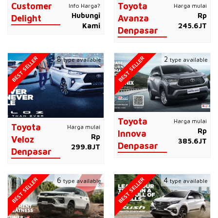
Customer
Toyota
Info Harga?
Harga mulai
Hubungi
Rp
Delight
Avanza
Kami
245.6JT
Denpasar
BEST SELLER
BEST SELLER
8
2
type available
type available
Toyota
Harga mulai
Toyota
Harga mulai
Rp
Innova
Rp
Veloz
385.6JT
Denpasar
299.8JT
Denpasar
BEST SELLER
BEST SELLER
6
4
type available
type available