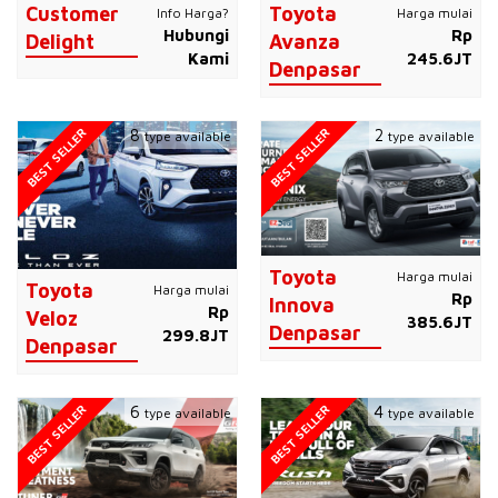
Customer
Toyota
Info Harga?
Harga mulai
Hubungi
Rp
Delight
Avanza
Kami
245.6JT
Denpasar
BEST SELLER
BEST SELLER
8
2
type available
type available
Toyota
Harga mulai
Toyota
Harga mulai
Rp
Innova
Rp
Veloz
385.6JT
Denpasar
299.8JT
Denpasar
BEST SELLER
BEST SELLER
6
4
type available
type available