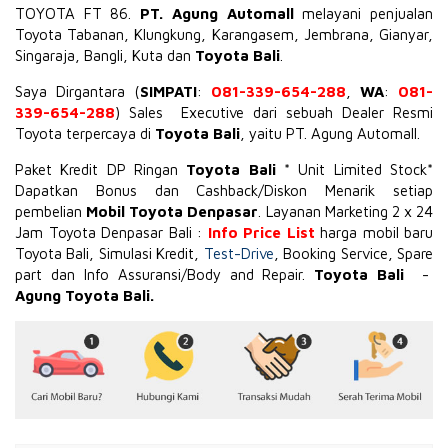
TOYOTA
FT 86
.
PT. Agung Automall
melayani penjualan
Toyota Tabanan, Klungkung, Karangasem, Jembrana,
Gianyar
,
Singaraja, Bangli, Kuta dan
Toyota Bali
.
Saya Dirgantara (
SIMPATI
:
081-339-654-288
,
WA
:
081-
339-654-288
) Sales Executive dari sebuah Dealer Resmi
Toyota terpercaya di
Toyota Bali
, yaitu PT. Agung Automall.
Paket Kredit DP Ringan
Toyota Bali
* Unit Limited Stock*
Dapatkan Bonus dan Cashback/Diskon Menarik setiap
pembelian
Mobil Toyota Denpasar
. Layanan Marketing 2 x 24
Jam Toyota Denpasar Bali :
Info Price List
harga mobil baru
Toyota Bali, Simulasi Kredit,
Test-Drive
, Booking Service, Spare
part dan Info Assuransi/Body and Repair.
Toyota Bali
-
Agung Toyota Bali.