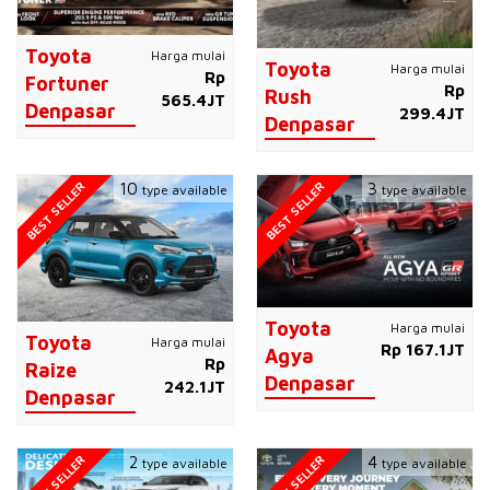
Toyota
Harga mulai
Toyota
Harga mulai
Rp
Fortuner
Rp
Rush
565.4JT
Denpasar
299.4JT
Denpasar
BEST SELLER
BEST SELLER
10
3
type available
type available
Toyota
Harga mulai
Toyota
Harga mulai
Rp 167.1JT
Agya
Rp
Raize
Denpasar
242.1JT
Denpasar
BEST SELLER
BEST SELLER
2
4
type available
type available