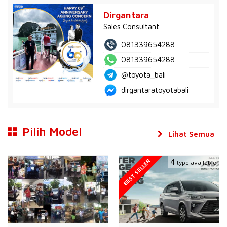
Dirgantara
Sales Consultant
081339654288
081339654288
@toyota_bali
dirgantaratoyotabali
Pilih Model
Lihat Semua
BEST SELLER
4
type available