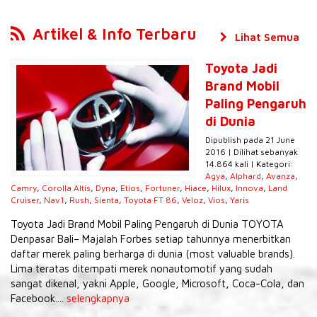
Artikel & Info Terbaru
Lihat Semua
Toyota Jadi
Brand Mobil
Paling Pengaruh
di Dunia
Dipublish pada 21 June
2016 | Dilihat sebanyak
14.864 kali | Kategori:
Agya
,
Alphard
,
Avanza
,
Camry
,
Corolla Altis
,
Dyna
,
Etios
,
Fortuner
,
Hiace
,
Hilux
,
Innova
,
Land
Cruiser
,
Nav1
,
Rush
,
Sienta
,
Toyota FT 86
,
Veloz
,
Vios
,
Yaris
Toyota Jadi Brand Mobil Paling Pengaruh di Dunia TOYOTA
Denpasar Bali– Majalah Forbes setiap tahunnya menerbitkan
daftar merek paling berharga di dunia (most valuable brands).
Lima teratas ditempati merek nonautomotif yang sudah
sangat dikenal, yakni Apple, Google, Microsoft, Coca-Cola, dan
Facebook....
selengkapnya