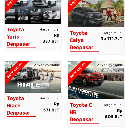
Toyota
Harga mulai
Toyota
Harga mulai
Rp
Yaris
Rp 171.7JT
Calya
337.8JT
Denpasar
Denpasar
BEST SELLER
BEST SELLER
2
2
type available
type available
Toyota
Harga mulai
Rp
Toyota C-
Harga mulai
Hiace
571.8JT
Rp
HR
Denpasar
605.8JT
Denpasar