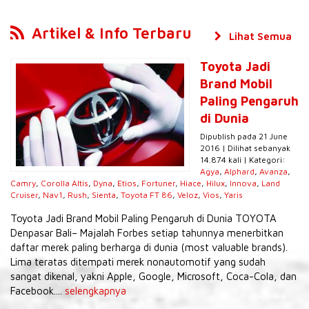
Artikel & Info Terbaru
Lihat Semua
Toyota Jadi
Brand Mobil
Paling Pengaruh
di Dunia
Dipublish pada 21 June
2016 | Dilihat sebanyak
14.874 kali | Kategori:
Agya
,
Alphard
,
Avanza
,
Camry
,
Corolla Altis
,
Dyna
,
Etios
,
Fortuner
,
Hiace
,
Hilux
,
Innova
,
Land
Cruiser
,
Nav1
,
Rush
,
Sienta
,
Toyota FT 86
,
Veloz
,
Vios
,
Yaris
Toyota Jadi Brand Mobil Paling Pengaruh di Dunia TOYOTA
Denpasar Bali– Majalah Forbes setiap tahunnya menerbitkan
daftar merek paling berharga di dunia (most valuable brands).
Lima teratas ditempati merek nonautomotif yang sudah
sangat dikenal, yakni Apple, Google, Microsoft, Coca-Cola, dan
Facebook....
selengkapnya