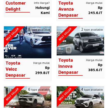
Customer
Toyota
Info Harga?
Harga mulai
Hubungi
Rp
Delight
Avanza
Kami
245.6JT
Denpasar
BEST SELLER
BEST SELLER
8
2
type available
type available
Toyota
Harga mulai
Toyota
Harga mulai
Rp
Innova
Rp
Veloz
385.6JT
Denpasar
299.8JT
Denpasar
BEST SELLER
BEST SELLER
6
4
type available
type available