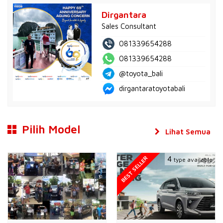
Dirgantara
Sales Consultant
081339654288
081339654288
@toyota_bali
dirgantaratoyotabali
Pilih Model
Lihat Semua
BEST SELLER
4
type available