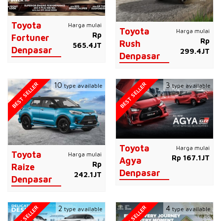
Toyota
Harga mulai
Toyota
Harga mulai
Rp
Fortuner
Rp
Rush
565.4JT
Denpasar
299.4JT
Denpasar
BEST SELLER
BEST SELLER
10
3
type available
type available
Toyota
Harga mulai
Toyota
Harga mulai
Rp 167.1JT
Agya
Rp
Raize
Denpasar
242.1JT
Denpasar
BEST SELLER
BEST SELLER
2
4
type available
type available