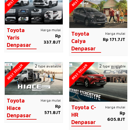
Toyota
Harga mulai
Toyota
Harga mulai
Rp
Yaris
Rp 171.7JT
Calya
337.8JT
Denpasar
Denpasar
BEST SELLER
BEST SELLER
2
2
type available
type available
Toyota
Harga mulai
Rp
Toyota C-
Harga mulai
Hiace
571.8JT
Rp
HR
Denpasar
605.8JT
Denpasar