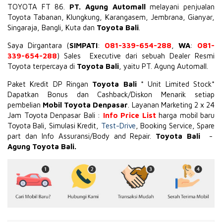
TOYOTA
FT 86
.
PT. Agung Automall
melayani penjualan
Toyota Tabanan, Klungkung, Karangasem, Jembrana,
Gianyar
,
Singaraja, Bangli, Kuta dan
Toyota Bali
.
Saya Dirgantara (
SIMPATI
:
081-339-654-288
,
WA
:
081-
339-654-288
) Sales Executive dari sebuah Dealer Resmi
Toyota terpercaya di
Toyota Bali
, yaitu PT. Agung Automall.
Paket Kredit DP Ringan
Toyota Bali
* Unit Limited Stock*
Dapatkan Bonus dan Cashback/Diskon Menarik setiap
pembelian
Mobil Toyota Denpasar
. Layanan Marketing 2 x 24
Jam Toyota Denpasar Bali :
Info Price List
harga mobil baru
Toyota Bali, Simulasi Kredit,
Test-Drive
, Booking Service, Spare
part dan Info Assuransi/Body and Repair.
Toyota Bali
-
Agung Toyota Bali.