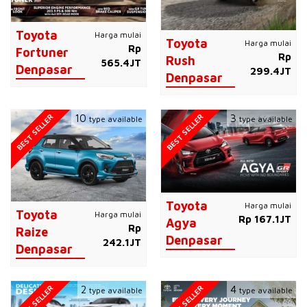
Toyota
Harga mulai
Toyota
Harga mulai
Rp
Fortuner
Rp
Rush
565.4JT
Denpasar
299.4JT
Denpasar
BEST SELLER
BEST SELLER
10
3
type available
type available
Toyota
Harga mulai
Toyota
Harga mulai
Rp 167.1JT
Agya
Rp
Raize
Denpasar
242.1JT
Denpasar
BEST SELLER
BEST SELLER
2
4
type available
type available