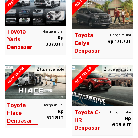
Toyota
Harga mulai
Toyota
Harga mulai
Rp
Yaris
Rp 171.7JT
Calya
337.8JT
Denpasar
Denpasar
BEST SELLER
BEST SELLER
2
2
type available
type available
Toyota
Harga mulai
Rp
Toyota C-
Harga mulai
Hiace
571.8JT
Rp
HR
Denpasar
605.8JT
Denpasar