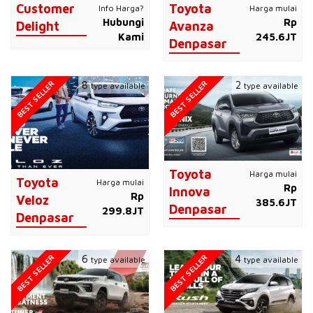
Customer
Toyota
Info Harga?
Harga mulai
Hubungi
Rp
Delight
Avanza
Kami
245.6JT
Denpasar
BEST SELLER
BEST SELLER
8
2
type available
type available
Toyota
Harga mulai
Toyota
Harga mulai
Rp
Innova
Rp
Veloz
385.6JT
Denpasar
299.8JT
Denpasar
BEST SELLER
BEST SELLER
6
4
type available
type available