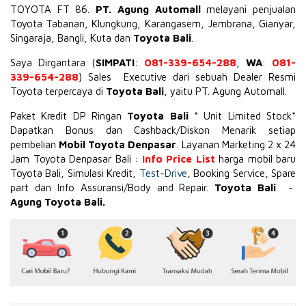
TOYOTA
FT 86
.
PT. Agung Automall
melayani penjualan
Toyota Tabanan, Klungkung, Karangasem, Jembrana,
Gianyar
,
Singaraja, Bangli, Kuta dan
Toyota Bali
.
Saya Dirgantara (
SIMPATI
:
081-339-654-288
,
WA
:
081-
339-654-288
) Sales Executive dari sebuah Dealer Resmi
Toyota terpercaya di
Toyota Bali
, yaitu PT. Agung Automall.
Paket Kredit DP Ringan
Toyota Bali
* Unit Limited Stock*
Dapatkan Bonus dan Cashback/Diskon Menarik setiap
pembelian
Mobil Toyota Denpasar
. Layanan Marketing 2 x 24
Jam Toyota Denpasar Bali :
Info Price List
harga mobil baru
Toyota Bali, Simulasi Kredit,
Test-Drive
, Booking Service, Spare
part dan Info Assuransi/Body and Repair.
Toyota Bali
-
Agung Toyota Bali.