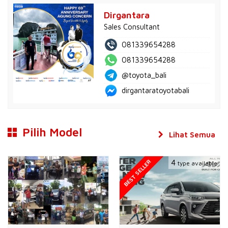
Dirgantara
Sales Consultant
081339654288
081339654288
@toyota_bali
dirgantaratoyotabali
Pilih Model
Lihat Semua
BEST SELLER
4
type available