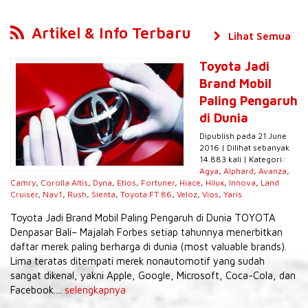
Artikel & Info Terbaru
Lihat Semua
Toyota Jadi
Brand Mobil
Paling Pengaruh
di Dunia
Dipublish pada 21 June
2016 | Dilihat sebanyak
14.883 kali | Kategori:
Agya
,
Alphard
,
Avanza
,
Camry
,
Corolla Altis
,
Dyna
,
Etios
,
Fortuner
,
Hiace
,
Hilux
,
Innova
,
Land
Cruiser
,
Nav1
,
Rush
,
Sienta
,
Toyota FT 86
,
Veloz
,
Vios
,
Yaris
Toyota Jadi Brand Mobil Paling Pengaruh di Dunia TOYOTA
Denpasar Bali– Majalah Forbes setiap tahunnya menerbitkan
daftar merek paling berharga di dunia (most valuable brands).
Lima teratas ditempati merek nonautomotif yang sudah
sangat dikenal, yakni Apple, Google, Microsoft, Coca-Cola, dan
Facebook....
selengkapnya