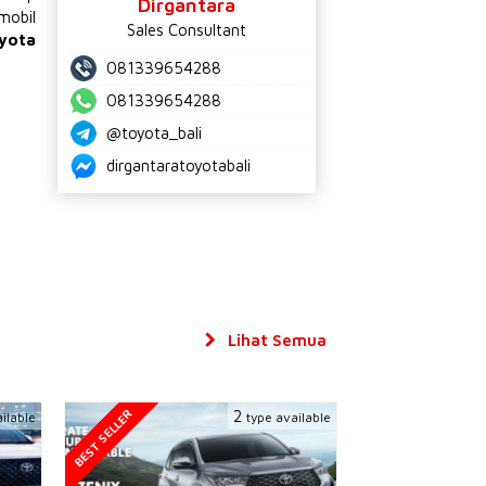
Dirgantara
mobil
Sales Consultant
yota
081339654288
081339654288
@toyota_bali
dirgantaratoyotabali
Lihat Semua
BEST SELLER
2
ilable
type available