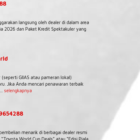
288
ggarakan langsung oleh dealer di dalam area
 2026 dan Paket Kredit Spektakuler yang
rld
seperti GIIAS atau pameran lokal)
ru. Jika Anda mencari penawaran terbaik
..
selengkapnya
39654288
embelian menarik di berbagai dealer resmi
Toyota World Cup Deals” atau “Edisi Piala