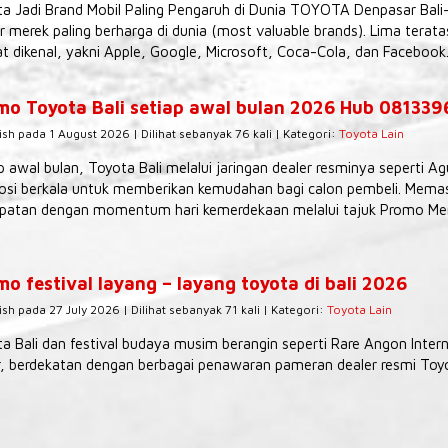
a Jadi Brand Mobil Paling Pengaruh di Dunia TOYOTA Denpasar Bali
r merek paling berharga di dunia (most valuable brands). Lima tera
t dikenal, yakni Apple, Google, Microsoft, Coca-Cola, dan Facebook.
mo Toyota Bali setiap awal bulan 2026 Hub 08133
ish pada 1 August 2026 | Dilihat sebanyak 76 kali | Kategori:
Toyota Lain
p awal bulan, Toyota Bali melalui jaringan dealer resminya seperti 
si berkala untuk memberikan kemudahan bagi calon pembeli. Memas
patan dengan momentum hari kemerdekaan melalui tajuk Promo Mer
o festival layang – layang toyota di bali 2026
ish pada 27 July 2026 | Dilihat sebanyak 71 kali | Kategori:
Toyota Lain
a Bali dan festival budaya musim berangin seperti Rare Angon Interna
, berdekatan dengan berbagai penawaran pameran dealer resmi Toyot