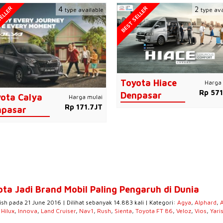
ELLER
BEST SELLER
4
2
type available
type ava
Toyota Hiace
Harga 
Rp 571
Denpasar
ota Calya
Harga mulai
Rp 171.7JT
npasar
ota Jadi Brand Mobil Paling Pengaruh di Dunia
ish pada 21 June 2016 | Dilihat sebanyak 14.883 kali | Kategori:
Agya
,
Alphard
,
,
Hilux
,
Innova
,
Land Cruiser
,
Nav1
,
Rush
,
Sienta
,
Toyota FT 86
,
Veloz
,
Vios
,
Yari