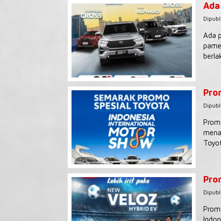
Ada
Dipubl
Ada p
pamer
berla
Pro
Dipubl
Promo
menaw
Toyot
Pro
Dipubl
Promo
Indon