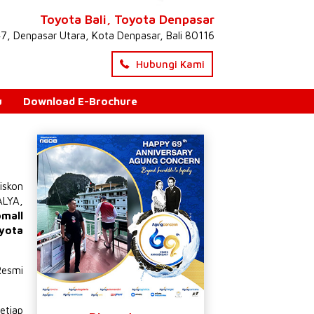
Toyota Bali, Toyota Denpasar
47, Denpasar Utara, Kota Denpasar, Bali 80116
Hubungi Kami
u
Download E-Brochure
iskon
ALYA
,
omall
yota
Resmi
etiap