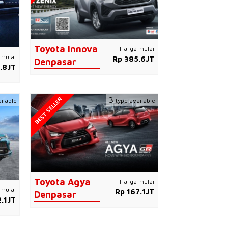
Toyota Innova
Harga mulai
mulai
Rp 385.6JT
Denpasar
.8JT
BEST SELLER
3
ilable
type available
Toyota Agya
Harga mulai
mulai
Rp 167.1JT
Denpasar
.1JT