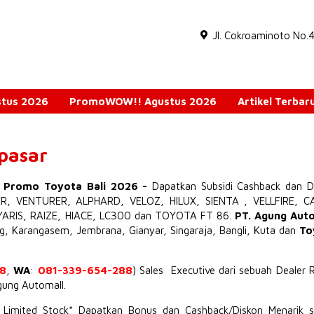
Jl. Cokroaminoto No.
ustus 2026
PromoWOW!! Agustus 2026
Artikel Terbar
npasar
o Promo Toyota Bali 2026
-
Dapatkan Subsidi Cashback dan D
ER
,
VENTURER
,
ALPHARD
,
VELOZ
,
HILUX
,
SIENTA
,
VELLFIRE
,
C
YARIS
,
RAIZE
,
HIACE
,
LC300
dan TOYOTA
FT 86
.
PT. Agung Aut
ng, Karangasem, Jembrana,
Gianyar
, Singaraja, Bangli, Kuta dan
To
8
,
WA
:
081-339-654-288
) Sales Executive dari sebuah Dealer 
Agung Automall.
t Limited Stock* Dapatkan Bonus dan Cashback/Diskon Menarik s