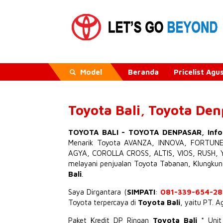
Model
Beranda
Pricelist Ag
Toyota Bali, Toyota De
TOYOTA BALI
-
TOYOTA DENPASAR
,
Inf
Menarik
Toyota AVANZA
,
INNOVA
,
FORTUN
AGYA
,
COROLLA CROSS
,
ALTIS
,
VIOS
,
RUSH
,
melayani penjualan Toyota Tabanan, Klungku
Bali
.
Saya Dirgantara (
SIMPATI
:
081-339-654-28
Toyota terpercaya di
Toyota Bali
, yaitu PT. 
Paket Kredit DP Ringan
Toyota Bali
* Uni