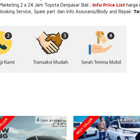
 Marketing 2 x 24 Jam Toyota Denpasar Bali :
Info Price List
harga 
Booking Service, Spare part dan Info Assuransi/Body and Repair.
To
ELLER
BEST SELLER
4
8
type available
type ava