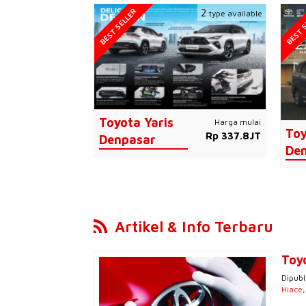
BEST SELLER
BEST S
2
type available
Toyota Yaris
Harga mulai
Toy
Rp 337.8JT
Denpasar
De
Artikel & Info Terbaru
Toy
Dipubl
Hiace