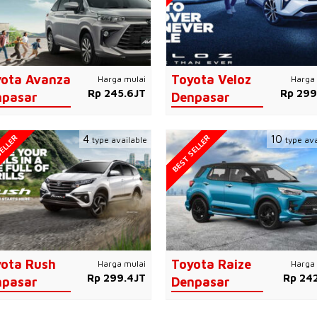
ota Avanza
Toyota Veloz
Harga mulai
Harga 
Rp 245.6JT
Rp 299
npasar
Denpasar
ELLER
BEST SELLER
4
10
type available
type ava
ota Rush
Toyota Raize
Harga mulai
Harga 
Rp 299.4JT
Rp 242
npasar
Denpasar