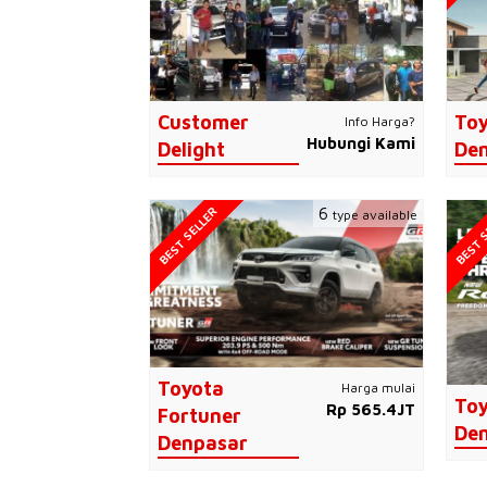
Customer
Toy
Info Harga?
Hubungi Kami
Delight
De
BEST SELLER
BEST S
6
type available
Toyota
Harga mulai
Toy
Rp 565.4JT
Fortuner
De
Denpasar