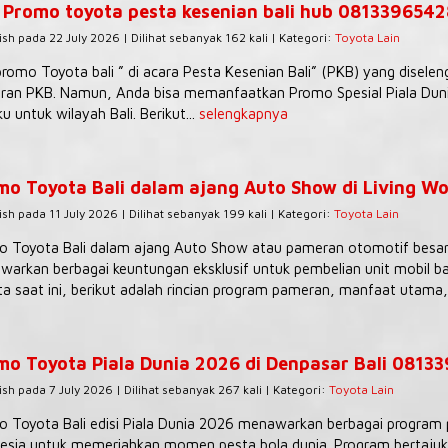
 Promo toyota pesta kesenian bali hub 081339654
ish pada 22 July 2026 | Dilihat sebanyak 162 kali | Kategori:
Toyota Lain
romo Toyota bali ” di acara Pesta Kesenian Bali” (PKB) yang diselen
an PKB. Namun, Anda bisa memanfaatkan Promo Spesial Piala Dunia
ku untuk wilayah Bali. Berikut...
selengkapnya
mo Toyota Bali dalam ajang Auto Show di Living Wo
ish pada 11 July 2026 | Dilihat sebanyak 199 kali | Kategori:
Toyota Lain
 Toyota Bali dalam ajang Auto Show atau pameran otomotif besar (
arkan berbagai keuntungan eksklusif untuk pembelian unit mobil ba
a saat ini, berikut adalah rincian program pameran, manfaat utama,.
mo Toyota Piala Dunia 2026 di Denpasar Bali 0813
ish pada 7 July 2026 | Dilihat sebanyak 267 kali | Kategori:
Toyota Lain
 Toyota Bali edisi Piala Dunia 2026 menawarkan berbagai program p
esia untuk memeriahkan momen pesta bola dunia. Program bertajuk “