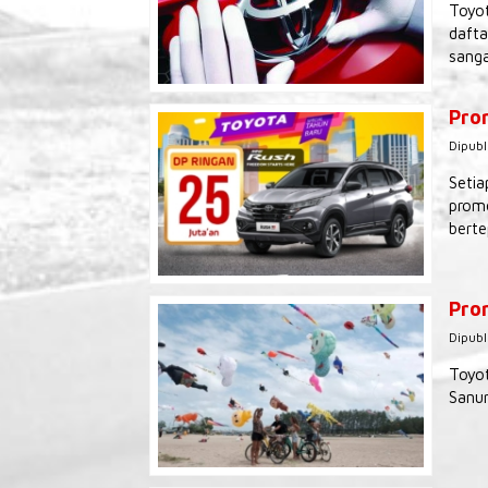
Toyot
dafta
sanga
Pro
Dipubl
Setia
promo
berte
Prom
Dipubl
Toyot
Sanur