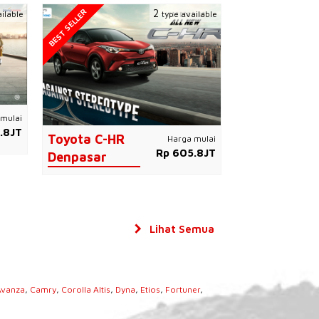
BEST SELLER
2
ilable
type available
mulai
.8JT
Toyota C-HR
Harga mulai
Rp 605.8JT
Denpasar
Lihat Semua
Avanza
,
Camry
,
Corolla Altis
,
Dyna
,
Etios
,
Fortuner
,
s