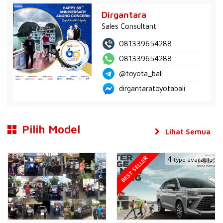
Dirgantara
Sales Consultant
081339654288
081339654288
@toyota_bali
dirgantaratoyotabali
Pilih Model
Lihat Semua
BEST SELLER
4
type available