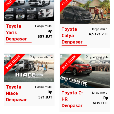
Toyota
Harga mulai
Toyota
Harga mulai
Rp
Yaris
Rp 171.7JT
Calya
337.8JT
Denpasar
Denpasar
BEST SELLER
BEST SELLER
2
2
type available
type available
Toyota
Harga mulai
Rp
Toyota C-
Harga mulai
Hiace
571.8JT
Rp
HR
Denpasar
605.8JT
Denpasar