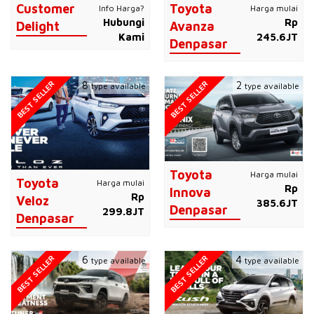
Customer
Toyota
Info Harga?
Harga mulai
Hubungi
Rp
Delight
Avanza
Kami
245.6JT
Denpasar
BEST SELLER
BEST SELLER
8
2
type available
type available
Toyota
Harga mulai
Toyota
Harga mulai
Rp
Innova
Rp
Veloz
385.6JT
Denpasar
299.8JT
Denpasar
BEST SELLER
BEST SELLER
6
4
type available
type available