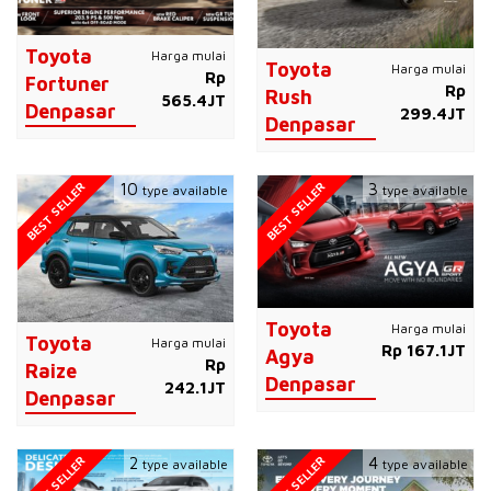
Toyota
Harga mulai
Toyota
Harga mulai
Rp
Fortuner
Rp
Rush
565.4JT
Denpasar
299.4JT
Denpasar
BEST SELLER
BEST SELLER
10
3
type available
type available
Toyota
Harga mulai
Toyota
Harga mulai
Rp 167.1JT
Agya
Rp
Raize
Denpasar
242.1JT
Denpasar
BEST SELLER
BEST SELLER
2
4
type available
type available