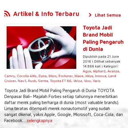
Artikel & Info Terbaru
Lihat Semua
Toyota Jadi
Brand Mobil
Paling Pengaruh
di Dunia
Dipublish pada 21 June
2016 | Dilihat sebanyak
14.886 kali | Kategori:
Agya
,
Alphard
,
Avanza
,
Camry
,
Corolla Altis
,
Dyna
,
Etios
,
Fortuner
,
Hiace
,
Hilux
,
Innova
,
Land
Cruiser
,
Nav1
,
Rush
,
Sienta
,
Toyota FT 86
,
Veloz
,
Vios
,
Yaris
Toyota Jadi Brand Mobil Paling Pengaruh di Dunia TOYOTA
Denpasar Bali– Majalah Forbes setiap tahunnya menerbitkan
daftar merek paling berharga di dunia (most valuable brands).
Lima teratas ditempati merek nonautomotif yang sudah
sangat dikenal, yakni Apple, Google, Microsoft, Coca-Cola, dan
Facebook....
selengkapnya