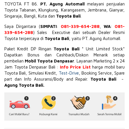
TOYOTA
FT 86
.
PT. Agung Automall
melayani penjualan
Toyota Tabanan, Klungkung, Karangasem, Jembrana,
Gianyar
,
Singaraja, Bangli, Kuta dan
Toyota Bali
.
Saya Dirgantara (
SIMPATI
:
081-339-654-288
,
WA
:
081-
339-654-288
) Sales Executive dari sebuah Dealer Resmi
Toyota terpercaya di
Toyota Bali
, yaitu PT. Agung Automall.
Paket Kredit DP Ringan
Toyota Bali
* Unit Limited Stock*
Dapatkan Bonus dan Cashback/Diskon Menarik setiap
pembelian
Mobil Toyota Denpasar
. Layanan Marketing 2 x 24
Jam Toyota Denpasar Bali :
Info Price List
harga mobil baru
Toyota Bali, Simulasi Kredit,
Test-Drive
, Booking Service, Spare
part dan Info Assuransi/Body and Repair.
Toyota Bali
-
Agung Toyota Bali.