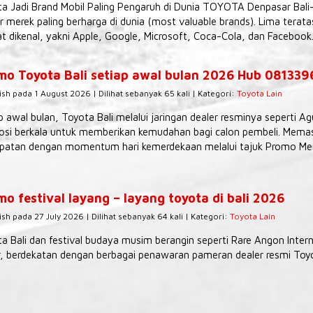
a Jadi Brand Mobil Paling Pengaruh di Dunia TOYOTA Denpasar Bali
r merek paling berharga di dunia (most valuable brands). Lima tera
t dikenal, yakni Apple, Google, Microsoft, Coca-Cola, dan Facebook.
mo Toyota Bali setiap awal bulan 2026 Hub 08133
ish pada 1 August 2026 | Dilihat sebanyak 65 kali | Kategori:
Toyota Lain
p awal bulan, Toyota Bali melalui jaringan dealer resminya seperti 
si berkala untuk memberikan kemudahan bagi calon pembeli. Memas
patan dengan momentum hari kemerdekaan melalui tajuk Promo Mer
o festival layang – layang toyota di bali 2026
ish pada 27 July 2026 | Dilihat sebanyak 64 kali | Kategori:
Toyota Lain
a Bali dan festival budaya musim berangin seperti Rare Angon Interna
, berdekatan dengan berbagai penawaran pameran dealer resmi Toyot