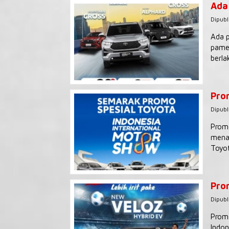
Ada
Dipubl
Ada p
pamer
berla
Pro
Dipubl
Promo
menaw
Toyot
Pro
Dipubl
Promo
Indon