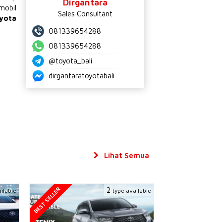
Dirgantara
mobil
Sales Consultant
yota
081339654288
081339654288
@toyota_bali
dirgantaratoyotabali
Lihat Semua
BEST SELLER
2
ilable
type available