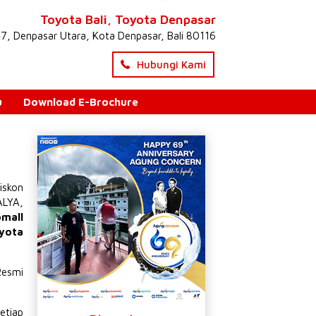
Toyota Bali, Toyota Denpasar
47, Denpasar Utara, Kota Denpasar, Bali 80116
Hubungi Kami
u
Download E-Brochure
iskon
ALYA
,
omall
yota
Resmi
etiap