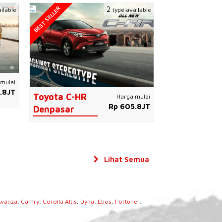
BEST SELLER
2
ilable
type available
mulai
.8JT
Toyota C-HR
Harga mulai
Rp 605.8JT
Denpasar
Lihat Semua
Avanza
,
Camry
,
Corolla Altis
,
Dyna
,
Etios
,
Fortuner
,
s