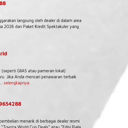
288
ggarakan langsung oleh dealer di dalam area
 2026 dan Paket Kredit Spektakuler yang
rld
seperti GIIAS atau pameran lokal)
ru. Jika Anda mencari penawaran terbaik
..
selengkapnya
39654288
embelian menarik di berbagai dealer resmi
Toyota World Cup Deals” atau “Edisi Piala