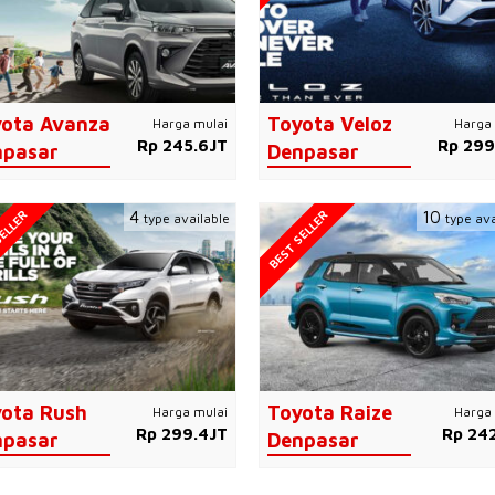
ota Avanza
Toyota Veloz
Harga mulai
Harga 
Rp 245.6JT
Rp 299
npasar
Denpasar
ELLER
BEST SELLER
4
10
type available
type ava
ota Rush
Toyota Raize
Harga mulai
Harga 
Rp 299.4JT
Rp 242
npasar
Denpasar