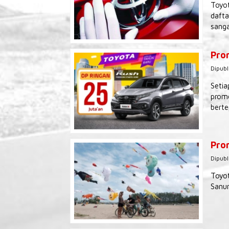
Toyot
dafta
sanga
Pro
Dipubl
Setia
promo
berte
Prom
Dipubl
Toyot
Sanur