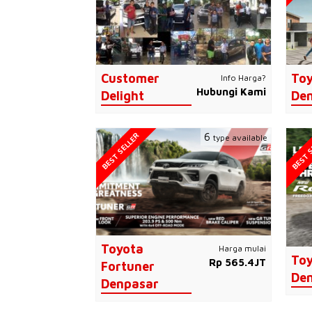
Customer
Toy
Info Harga?
Hubungi Kami
Delight
De
BEST SELLER
BEST S
6
type available
Toyota
Harga mulai
Toy
Rp 565.4JT
Fortuner
De
Denpasar