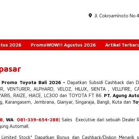
Jl. Cokroaminoto No.
ustus 2026
PromoWOW!! Agustus 2026
Artikel Terbar
npasar
o Promo Toyota Bali 2026
-
Dapatkan Subsidi Cashback dan D
ER
,
VENTURER
,
ALPHARD
,
VELOZ
,
HILUX
,
SIENTA
,
VELLFIRE
,
C
YARIS
,
RAIZE
,
HIACE
,
LC300
dan TOYOTA
FT 86
.
PT. Agung Aut
ng, Karangasem, Jembrana,
Gianyar
, Singaraja, Bangli, Kuta dan
To
8
,
WA
:
081-339-654-288
) Sales Executive dari sebuah Dealer 
Agung Automall.
t Limited Stock* Dapatkan Bonus dan Cashback/Diskon Menarik s