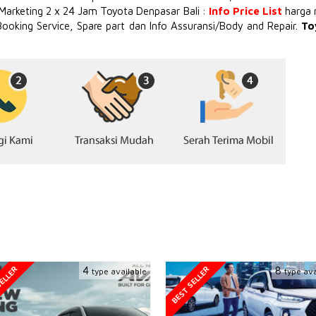
 Marketing 2 x 24 Jam Toyota Denpasar Bali :
Info Price List
harga 
Booking Service, Spare part dan Info Assuransi/Body and Repair.
To
ELLER
BEST SELLER
4
8
type available
type ava