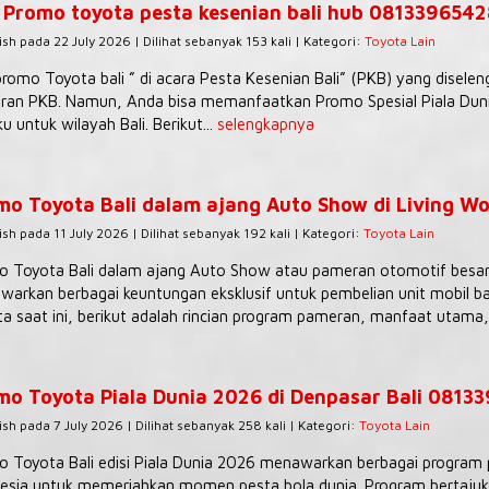
 Promo toyota pesta kesenian bali hub 081339654
ish pada 22 July 2026 | Dilihat sebanyak 153 kali | Kategori:
Toyota Lain
romo Toyota bali ” di acara Pesta Kesenian Bali” (PKB) yang diselen
an PKB. Namun, Anda bisa memanfaatkan Promo Spesial Piala Dunia
ku untuk wilayah Bali. Berikut...
selengkapnya
mo Toyota Bali dalam ajang Auto Show di Living Wo
ish pada 11 July 2026 | Dilihat sebanyak 192 kali | Kategori:
Toyota Lain
 Toyota Bali dalam ajang Auto Show atau pameran otomotif besar (
arkan berbagai keuntungan eksklusif untuk pembelian unit mobil ba
a saat ini, berikut adalah rincian program pameran, manfaat utama,.
mo Toyota Piala Dunia 2026 di Denpasar Bali 0813
ish pada 7 July 2026 | Dilihat sebanyak 258 kali | Kategori:
Toyota Lain
 Toyota Bali edisi Piala Dunia 2026 menawarkan berbagai program p
esia untuk memeriahkan momen pesta bola dunia. Program bertajuk “