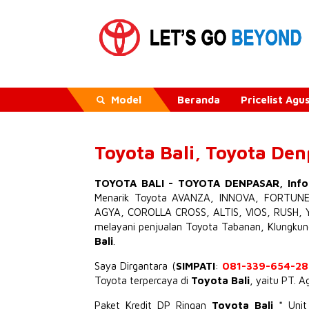
Model
Beranda
Pricelist Ag
Toyota Bali, Toyota De
TOYOTA BALI
-
TOYOTA DENPASAR
,
Inf
Menarik
Toyota AVANZA
,
INNOVA
,
FORTUN
AGYA
,
COROLLA CROSS
,
ALTIS
,
VIOS
,
RUSH
,
melayani penjualan Toyota Tabanan, Klungku
Bali
.
Saya Dirgantara (
SIMPATI
:
081-339-654-28
Toyota terpercaya di
Toyota Bali
, yaitu PT. 
Paket Kredit DP Ringan
Toyota Bali
* Uni