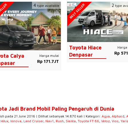
ELLER
BEST SELLER
4
2
type available
type ava
Toyota Hiace
Harga 
Rp 571
Denpasar
ota Calya
Harga mulai
Rp 171.7JT
npasar
ota Jadi Brand Mobil Paling Pengaruh di Dunia
ish pada 21 June 2016 | Dilihat sebanyak 14.870 kali | Kategori:
Agya
,
Alphard
,
,
Hilux
,
Innova
,
Land Cruiser
,
Nav1
,
Rush
,
Sienta
,
Toyota FT 86
,
Veloz
,
Vios
,
Yari