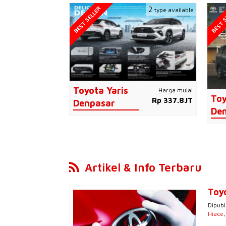
BEST SELLER
BEST S
2
type available
Toyota Yaris
Harga mulai
Toy
Rp 337.8JT
Denpasar
De
Artikel & Info Terbaru
Toy
Dipubl
Hiace