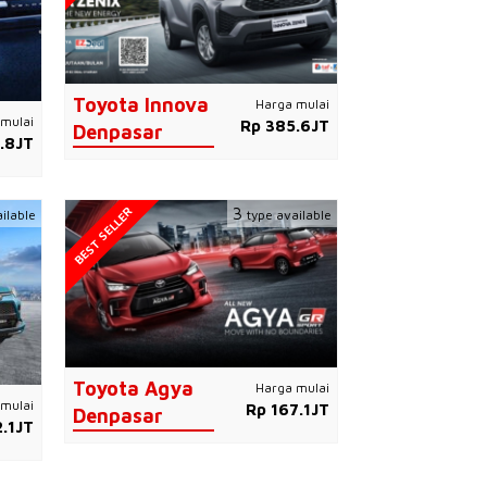
Toyota Innova
Harga mulai
mulai
Rp 385.6JT
Denpasar
.8JT
BEST SELLER
3
ilable
type available
Toyota Agya
Harga mulai
mulai
Rp 167.1JT
Denpasar
.1JT