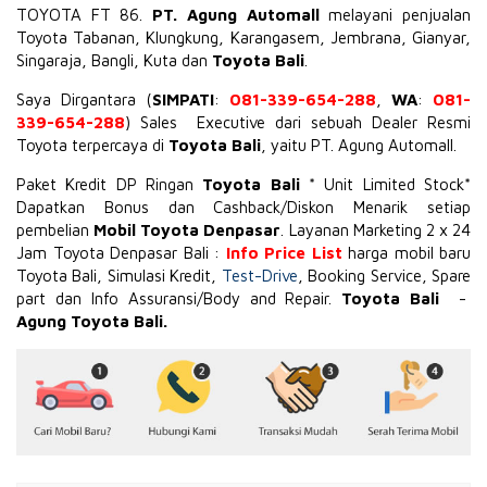
TOYOTA
FT 86
.
PT. Agung Automall
melayani penjualan
Toyota Tabanan, Klungkung, Karangasem, Jembrana,
Gianyar
,
Singaraja, Bangli, Kuta dan
Toyota Bali
.
Saya Dirgantara (
SIMPATI
:
081-339-654-288
,
WA
:
081-
339-654-288
) Sales Executive dari sebuah Dealer Resmi
Toyota terpercaya di
Toyota Bali
, yaitu PT. Agung Automall.
Paket Kredit DP Ringan
Toyota Bali
* Unit Limited Stock*
Dapatkan Bonus dan Cashback/Diskon Menarik setiap
pembelian
Mobil Toyota Denpasar
. Layanan Marketing 2 x 24
Jam Toyota Denpasar Bali :
Info Price List
harga mobil baru
Toyota Bali, Simulasi Kredit,
Test-Drive
, Booking Service, Spare
part dan Info Assuransi/Body and Repair.
Toyota Bali
-
Agung Toyota Bali.