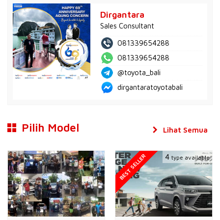
Dirgantara
Sales Consultant
081339654288
081339654288
@toyota_bali
dirgantaratoyotabali
Pilih Model
Lihat Semua
BEST SELLER
4
type available