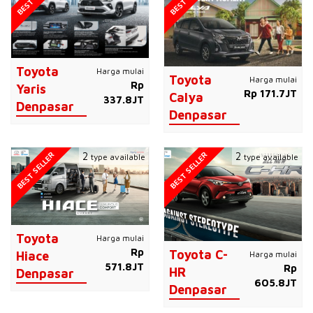
Toyota
Harga mulai
Toyota
Harga mulai
Rp
Yaris
Rp 171.7JT
Calya
337.8JT
Denpasar
Denpasar
BEST SELLER
BEST SELLER
2
2
type available
type available
Toyota
Harga mulai
Rp
Toyota C-
Harga mulai
Hiace
571.8JT
Rp
HR
Denpasar
605.8JT
Denpasar