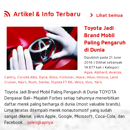
Artikel & Info Terbaru
Lihat Semua
Toyota Jadi
Brand Mobil
Paling Pengaruh
di Dunia
Dipublish pada 21 June
2016 | Dilihat sebanyak
14.877 kali | Kategori:
Agya
,
Alphard
,
Avanza
,
Camry
,
Corolla Altis
,
Dyna
,
Etios
,
Fortuner
,
Hiace
,
Hilux
,
Innova
,
Land
Cruiser
,
Nav1
,
Rush
,
Sienta
,
Toyota FT 86
,
Veloz
,
Vios
,
Yaris
Toyota Jadi Brand Mobil Paling Pengaruh di Dunia TOYOTA
Denpasar Bali– Majalah Forbes setiap tahunnya menerbitkan
daftar merek paling berharga di dunia (most valuable brands).
Lima teratas ditempati merek nonautomotif yang sudah
sangat dikenal, yakni Apple, Google, Microsoft, Coca-Cola, dan
Facebook....
selengkapnya