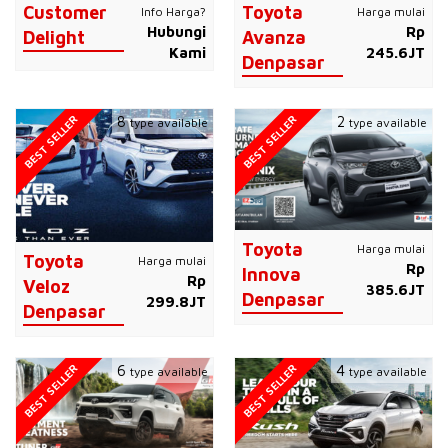
Customer
Toyota
Info Harga?
Harga mulai
Hubungi
Rp
Delight
Avanza
Kami
245.6JT
Denpasar
BEST SELLER
BEST SELLER
8
2
type available
type available
Toyota
Harga mulai
Toyota
Harga mulai
Rp
Innova
Rp
Veloz
385.6JT
Denpasar
299.8JT
Denpasar
BEST SELLER
BEST SELLER
6
4
type available
type available