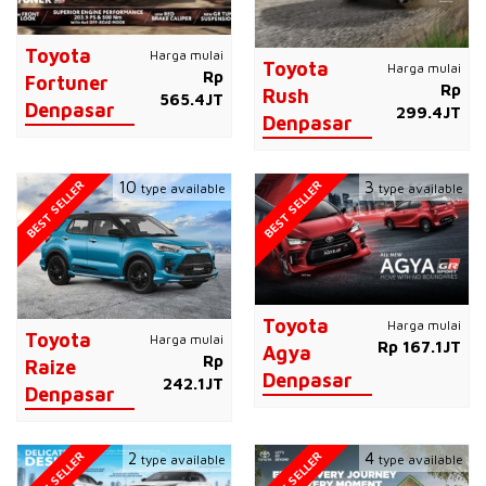
Toyota
Harga mulai
Toyota
Harga mulai
Rp
Fortuner
Rp
Rush
565.4JT
Denpasar
299.4JT
Denpasar
BEST SELLER
BEST SELLER
10
3
type available
type available
Toyota
Harga mulai
Toyota
Harga mulai
Rp 167.1JT
Agya
Rp
Raize
Denpasar
242.1JT
Denpasar
BEST SELLER
BEST SELLER
2
4
type available
type available