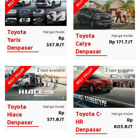
Toyota
Harga mulai
Toyota
Harga mulai
Rp
Yaris
Rp 171.7JT
Calya
337.8JT
Denpasar
Denpasar
BEST SELLER
BEST SELLER
2
2
type available
type available
Toyota
Harga mulai
Rp
Toyota C-
Harga mulai
Hiace
571.8JT
Rp
HR
Denpasar
605.8JT
Denpasar