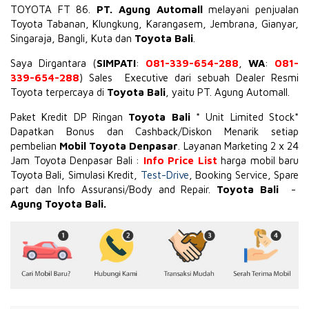
TOYOTA
FT 86
.
PT. Agung Automall
melayani penjualan
Toyota Tabanan, Klungkung, Karangasem, Jembrana,
Gianyar
,
Singaraja, Bangli, Kuta dan
Toyota Bali
.
Saya Dirgantara (
SIMPATI
:
081-339-654-288
,
WA
:
081-
339-654-288
) Sales Executive dari sebuah Dealer Resmi
Toyota terpercaya di
Toyota Bali
, yaitu PT. Agung Automall.
Paket Kredit DP Ringan
Toyota Bali
* Unit Limited Stock*
Dapatkan Bonus dan Cashback/Diskon Menarik setiap
pembelian
Mobil Toyota Denpasar
. Layanan Marketing 2 x 24
Jam Toyota Denpasar Bali :
Info Price List
harga mobil baru
Toyota Bali, Simulasi Kredit,
Test-Drive
, Booking Service, Spare
part dan Info Assuransi/Body and Repair.
Toyota Bali
-
Agung Toyota Bali.