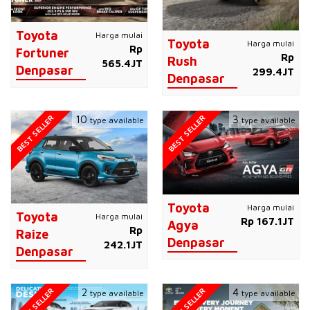
Toyota
Harga mulai
Toyota
Harga mulai
Rp
Fortuner
Rp
Rush
565.4JT
Denpasar
299.4JT
Denpasar
BEST SELLER
BEST SELLER
10
3
type available
type available
Toyota
Harga mulai
Toyota
Harga mulai
Rp 167.1JT
Agya
Rp
Raize
Denpasar
242.1JT
Denpasar
BEST SELLER
BEST SELLER
2
4
type available
type available