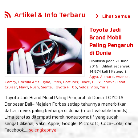
Artikel & Info Terbaru
Lihat Semua
Toyota Jadi
Brand Mobil
Paling Pengaruh
di Dunia
Dipublish pada 21 June
2016 | Dilihat sebanyak
14.874 kali | Kategori:
Agya
,
Alphard
,
Avanza
,
Camry
,
Corolla Altis
,
Dyna
,
Etios
,
Fortuner
,
Hiace
,
Hilux
,
Innova
,
Land
Cruiser
,
Nav1
,
Rush
,
Sienta
,
Toyota FT 86
,
Veloz
,
Vios
,
Yaris
Toyota Jadi Brand Mobil Paling Pengaruh di Dunia TOYOTA
Denpasar Bali– Majalah Forbes setiap tahunnya menerbitkan
daftar merek paling berharga di dunia (most valuable brands).
Lima teratas ditempati merek nonautomotif yang sudah
sangat dikenal, yakni Apple, Google, Microsoft, Coca-Cola, dan
Facebook....
selengkapnya