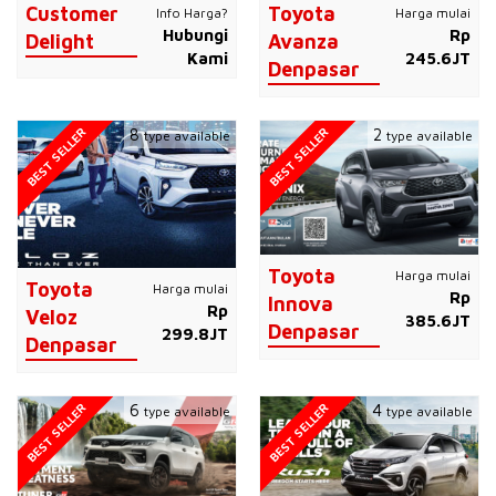
Customer
Toyota
Info Harga?
Harga mulai
Hubungi
Rp
Delight
Avanza
Kami
245.6JT
Denpasar
BEST SELLER
BEST SELLER
8
2
type available
type available
Toyota
Harga mulai
Toyota
Harga mulai
Rp
Innova
Rp
Veloz
385.6JT
Denpasar
299.8JT
Denpasar
BEST SELLER
BEST SELLER
6
4
type available
type available