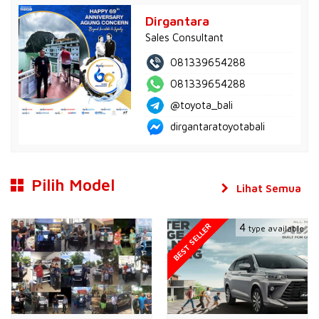
Dirgantara
Sales Consultant
081339654288
081339654288
@toyota_bali
dirgantaratoyotabali
Pilih Model
Lihat Semua
BEST SELLER
4
type available