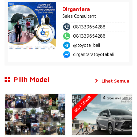
Dirgantara
Sales Consultant
081339654288
081339654288
@toyota_bali
dirgantaratoyotabali
Pilih Model
Lihat Semua
BEST SELLER
4
type available