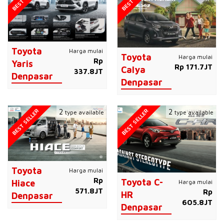
Toyota
Harga mulai
Toyota
Harga mulai
Rp
Yaris
Rp 171.7JT
Calya
337.8JT
Denpasar
Denpasar
BEST SELLER
BEST SELLER
2
2
type available
type available
Toyota
Harga mulai
Rp
Toyota C-
Harga mulai
Hiace
571.8JT
Rp
HR
Denpasar
605.8JT
Denpasar