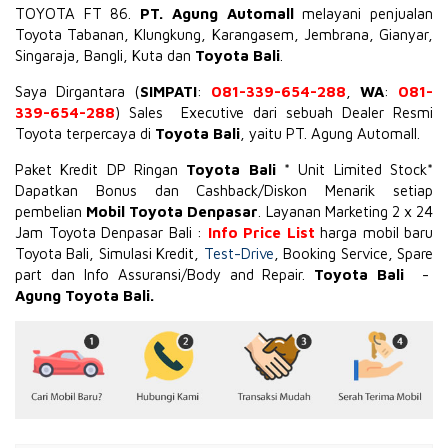
TOYOTA
FT 86
.
PT. Agung Automall
melayani penjualan
Toyota Tabanan, Klungkung, Karangasem, Jembrana,
Gianyar
,
Singaraja, Bangli, Kuta dan
Toyota Bali
.
Saya Dirgantara (
SIMPATI
:
081-339-654-288
,
WA
:
081-
339-654-288
) Sales Executive dari sebuah Dealer Resmi
Toyota terpercaya di
Toyota Bali
, yaitu PT. Agung Automall.
Paket Kredit DP Ringan
Toyota Bali
* Unit Limited Stock*
Dapatkan Bonus dan Cashback/Diskon Menarik setiap
pembelian
Mobil Toyota Denpasar
. Layanan Marketing 2 x 24
Jam Toyota Denpasar Bali :
Info Price List
harga mobil baru
Toyota Bali, Simulasi Kredit,
Test-Drive
, Booking Service, Spare
part dan Info Assuransi/Body and Repair.
Toyota Bali
-
Agung Toyota Bali.