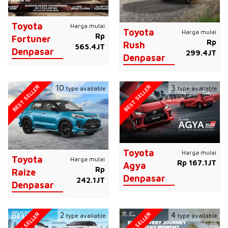
Toyota
Harga mulai
Toyota
Harga mulai
Rp
Fortuner
Rp
Rush
565.4JT
Denpasar
299.4JT
Denpasar
BEST SELLER
BEST SELLER
10
3
type available
type available
Toyota
Harga mulai
Toyota
Harga mulai
Rp 167.1JT
Agya
Rp
Raize
Denpasar
242.1JT
Denpasar
BEST SELLER
BEST SELLER
2
4
type available
type available