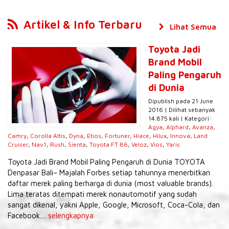
Artikel & Info Terbaru
Lihat Semua
Toyota Jadi
Brand Mobil
Paling Pengaruh
di Dunia
Dipublish pada 21 June
2016 | Dilihat sebanyak
14.875 kali | Kategori:
Agya
,
Alphard
,
Avanza
,
Camry
,
Corolla Altis
,
Dyna
,
Etios
,
Fortuner
,
Hiace
,
Hilux
,
Innova
,
Land
Cruiser
,
Nav1
,
Rush
,
Sienta
,
Toyota FT 86
,
Veloz
,
Vios
,
Yaris
Toyota Jadi Brand Mobil Paling Pengaruh di Dunia TOYOTA
Denpasar Bali– Majalah Forbes setiap tahunnya menerbitkan
daftar merek paling berharga di dunia (most valuable brands).
Lima teratas ditempati merek nonautomotif yang sudah
sangat dikenal, yakni Apple, Google, Microsoft, Coca-Cola, dan
Facebook....
selengkapnya