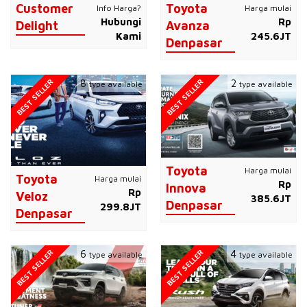
Customer
Toyota
Info Harga?
Harga mulai
Hubungi
Rp
Delight
Avanza
Kami
245.6JT
Denpasar
BEST SELLER
BEST SELLER
8
2
type available
type available
Toyota
Harga mulai
Toyota
Harga mulai
Rp
Innova
Rp
Veloz
385.6JT
Denpasar
299.8JT
Denpasar
BEST SELLER
BEST SELLER
6
4
type available
type available