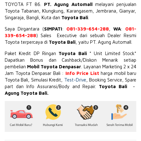
TOYOTA
FT 86
.
PT. Agung Automall
melayani penjualan
Toyota Tabanan, Klungkung, Karangasem, Jembrana,
Gianyar
,
Singaraja, Bangli, Kuta dan
Toyota Bali
.
Saya Dirgantara (
SIMPATI
:
081-339-654-288
,
WA
:
081-
339-654-288
) Sales Executive dari sebuah Dealer Resmi
Toyota terpercaya di
Toyota Bali
, yaitu PT. Agung Automall.
Paket Kredit DP Ringan
Toyota Bali
* Unit Limited Stock*
Dapatkan Bonus dan Cashback/Diskon Menarik setiap
pembelian
Mobil Toyota Denpasar
. Layanan Marketing 2 x 24
Jam Toyota Denpasar Bali :
Info Price List
harga mobil baru
Toyota Bali, Simulasi Kredit,
Test-Drive
, Booking Service, Spare
part dan Info Assuransi/Body and Repair.
Toyota Bali
-
Agung Toyota Bali.