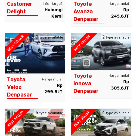
Customer
Toyota
Info Harga?
Harga mulai
Hubungi
Rp
Delight
Avanza
Kami
245.6JT
Denpasar
BEST SELLER
BEST SELLER
8
2
type available
type available
Toyota
Harga mulai
Toyota
Harga mulai
Rp
Innova
Rp
Veloz
385.6JT
Denpasar
299.8JT
Denpasar
BEST SELLER
BEST SELLER
6
4
type available
type available