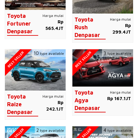
Toyota
Harga mulai
Toyota
Harga mulai
Rp
Fortuner
Rp
Rush
565.4JT
Denpasar
299.4JT
Denpasar
BEST SELLER
BEST SELLER
10
3
type available
type available
Toyota
Harga mulai
Toyota
Harga mulai
Rp 167.1JT
Agya
Rp
Raize
Denpasar
242.1JT
Denpasar
BEST SELLER
BEST SELLER
2
4
type available
type available