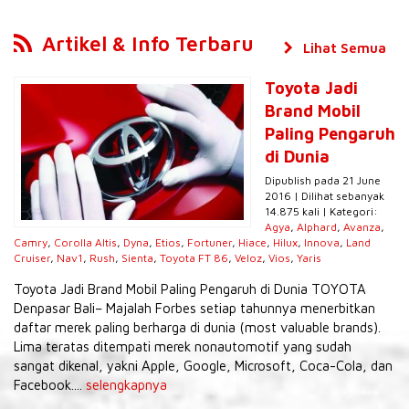
Artikel & Info Terbaru
Lihat Semua
Toyota Jadi
Brand Mobil
Paling Pengaruh
di Dunia
Dipublish pada 21 June
2016 | Dilihat sebanyak
14.875 kali | Kategori:
Agya
,
Alphard
,
Avanza
,
Camry
,
Corolla Altis
,
Dyna
,
Etios
,
Fortuner
,
Hiace
,
Hilux
,
Innova
,
Land
Cruiser
,
Nav1
,
Rush
,
Sienta
,
Toyota FT 86
,
Veloz
,
Vios
,
Yaris
Toyota Jadi Brand Mobil Paling Pengaruh di Dunia TOYOTA
Denpasar Bali– Majalah Forbes setiap tahunnya menerbitkan
daftar merek paling berharga di dunia (most valuable brands).
Lima teratas ditempati merek nonautomotif yang sudah
sangat dikenal, yakni Apple, Google, Microsoft, Coca-Cola, dan
Facebook....
selengkapnya