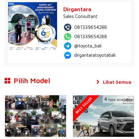
Dirgantara
Sales Consultant
081339654288
081339654288
@toyota_bali
dirgantaratoyotabali
Pilih Model
Lihat Semua
BEST SELLER
4
type available