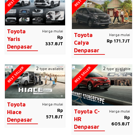
Toyota
Harga mulai
Toyota
Harga mulai
Rp
Yaris
Rp 171.7JT
Calya
337.8JT
Denpasar
Denpasar
BEST SELLER
BEST SELLER
2
2
type available
type available
Toyota
Harga mulai
Rp
Toyota C-
Harga mulai
Hiace
571.8JT
Rp
HR
Denpasar
605.8JT
Denpasar