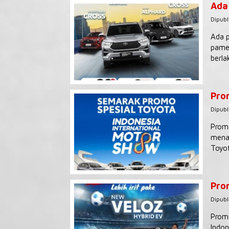
Ada
Dipubl
Ada p
pamer
berla
Pro
Dipubl
Promo
menaw
Toyot
Pro
Dipubl
Promo
Indon