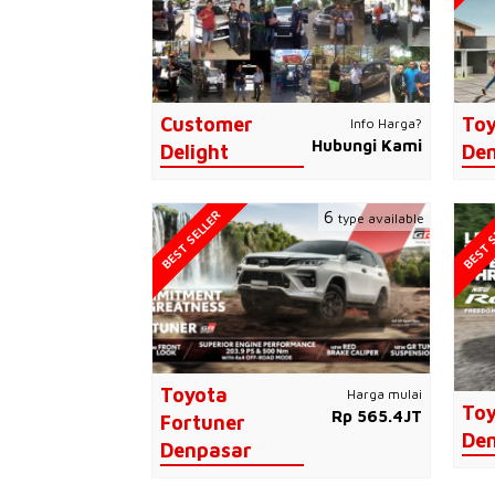
Customer
Toy
Info Harga?
Hubungi Kami
Delight
De
BEST SELLER
BEST S
6
type available
Toyota
Harga mulai
Toy
Rp 565.4JT
Fortuner
De
Denpasar