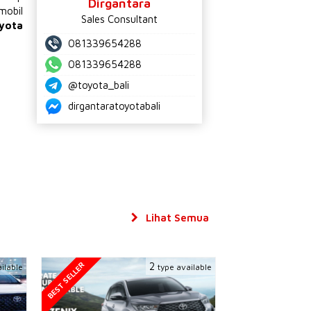
Dirgantara
mobil
Sales Consultant
yota
081339654288
081339654288
@toyota_bali
dirgantaratoyotabali
Lihat Semua
BEST SELLER
2
ilable
type available