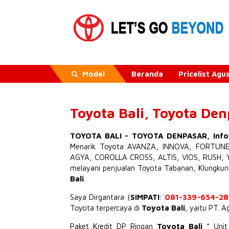
Model
Beranda
Pricelist Ag
Toyota Bali, Toyota De
TOYOTA BALI
-
TOYOTA DENPASAR
,
Inf
Menarik
Toyota AVANZA
,
INNOVA
,
FORTUN
AGYA
,
COROLLA CROSS
,
ALTIS
,
VIOS
,
RUSH
,
melayani penjualan Toyota Tabanan, Klungku
Bali
.
Saya Dirgantara (
SIMPATI
:
081-339-654-28
Toyota terpercaya di
Toyota Bali
, yaitu PT. 
Paket Kredit DP Ringan
Toyota Bali
* Uni