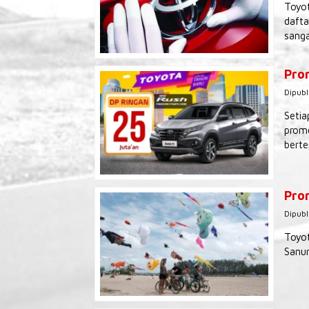
Toyot
dafta
sanga
Pro
Dipubl
Setia
promo
berte
Prom
Dipubl
Toyot
Sanur