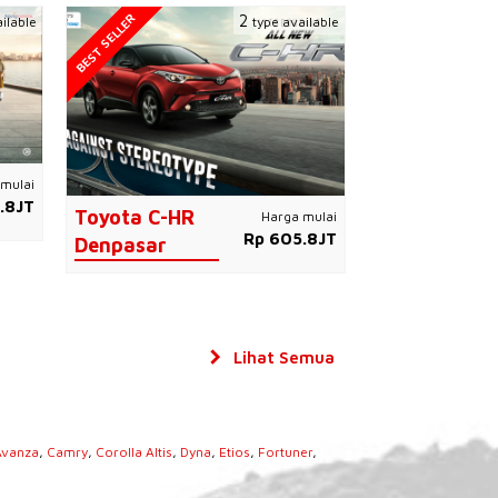
BEST SELLER
2
ilable
type available
mulai
.8JT
Toyota C-HR
Harga mulai
Rp 605.8JT
Denpasar
Lihat Semua
Avanza
,
Camry
,
Corolla Altis
,
Dyna
,
Etios
,
Fortuner
,
s