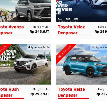
ota Avanza
Toyota Veloz
Harga mulai
Harga 
Rp 245.6JT
Rp 299
npasar
Denpasar
ELLER
BEST SELLER
4
10
type available
type ava
ota Rush
Toyota Raize
Harga mulai
Harga 
Rp 299.4JT
Rp 242
npasar
Denpasar