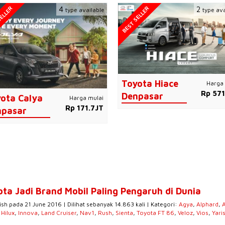
ELLER
BEST SELLER
4
2
type available
type ava
Toyota Hiace
Harga 
Rp 571
Denpasar
ota Calya
Harga mulai
Rp 171.7JT
npasar
ota Jadi Brand Mobil Paling Pengaruh di Dunia
ish pada 21 June 2016 | Dilihat sebanyak 14.863 kali | Kategori:
Agya
,
Alphard
,
,
Hilux
,
Innova
,
Land Cruiser
,
Nav1
,
Rush
,
Sienta
,
Toyota FT 86
,
Veloz
,
Vios
,
Yari