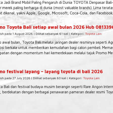
a Jadi Brand Mobil Paling Pengaruh di Dunia TOYOTA Denpasar Bali
r merek paling berharga di dunia (most valuable brands). Lima tera
t dikenal, yakni Apple, Google, Microsoft, Coca-Cola, dan Facebook.
mo Toyota Bali setiap awal bulan 2026 Hub 08133
ish pada 1 August 2026 | Dilihat sebanyak 61 kali | Kategori:
Toyota Lain
p awal bulan, Toyota Bali melalui jaringan dealer resminya seperti 
si berkala untuk memberikan kemudahan bagi calon pembeli. Memas
patan dengan momentum hari kemerdekaan melalui tajuk Promo Mer
o festival layang – layang toyota di bali 2026
ish pada 27 July 2026 | Dilihat sebanyak 60 kali | Kategori:
Toyota Lain
a Bali dan festival budaya musim berangin seperti Rare Angon Interna
, berdekatan dengan berbagai penawaran pameran dealer resmi Toyot