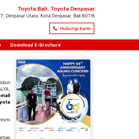
Toyota Bali, Toyota Denpasar
47, Denpasar Utara, Kota Denpasar, Bali 80116
Hubungi Kami
u
Download E-Brochure
iskon
ALYA
,
omall
yota
Resmi
etiap