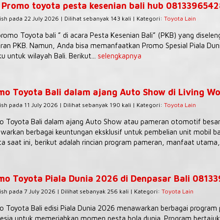
 Promo toyota pesta kesenian bali hub 081339654
ish pada 22 July 2026 | Dilihat sebanyak 143 kali | Kategori:
Toyota Lain
romo Toyota bali ” di acara Pesta Kesenian Bali” (PKB) yang diselen
an PKB. Namun, Anda bisa memanfaatkan Promo Spesial Piala Dunia
ku untuk wilayah Bali. Berikut...
selengkapnya
mo Toyota Bali dalam ajang Auto Show di Living Wo
ish pada 11 July 2026 | Dilihat sebanyak 190 kali | Kategori:
Toyota Lain
 Toyota Bali dalam ajang Auto Show atau pameran otomotif besar (
arkan berbagai keuntungan eksklusif untuk pembelian unit mobil ba
a saat ini, berikut adalah rincian program pameran, manfaat utama,.
mo Toyota Piala Dunia 2026 di Denpasar Bali 0813
ish pada 7 July 2026 | Dilihat sebanyak 256 kali | Kategori:
Toyota Lain
 Toyota Bali edisi Piala Dunia 2026 menawarkan berbagai program p
esia untuk memeriahkan momen pesta bola dunia. Program bertajuk “