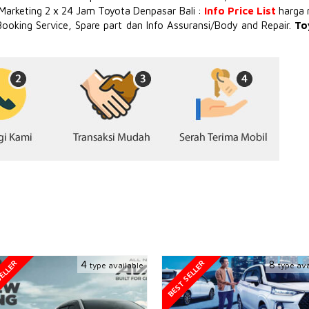
 Marketing 2 x 24 Jam Toyota Denpasar Bali :
Info Price List
harga 
Booking Service, Spare part dan Info Assuransi/Body and Repair.
To
ELLER
BEST SELLER
4
8
type available
type ava