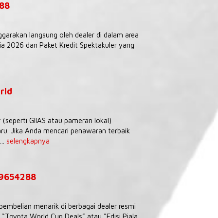
288
ggarakan langsung oleh dealer di dalam area
 2026 dan Paket Kredit Spektakuler yang
rld
seperti GIIAS atau pameran lokal)
ru. Jika Anda mencari penawaran terbaik
..
selengkapnya
39654288
embelian menarik di berbagai dealer resmi
Toyota World Cup Deals” atau “Edisi Piala