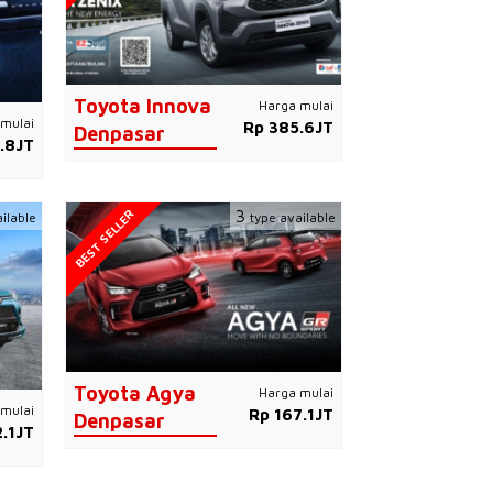
Toyota Innova
Harga mulai
mulai
Rp 385.6JT
Denpasar
.8JT
BEST SELLER
3
ilable
type available
Toyota Agya
Harga mulai
mulai
Rp 167.1JT
Denpasar
.1JT