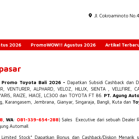
Jl. Cokroaminoto No.
ustus 2026
PromoWOW!! Agustus 2026
Artikel Terbar
npasar
o Promo Toyota Bali 2026
-
Dapatkan Subsidi Cashback dan D
ER
,
VENTURER
,
ALPHARD
,
VELOZ
,
HILUX
,
SIENTA
,
VELLFIRE
,
C
YARIS
,
RAIZE
,
HIACE
,
LC300
dan TOYOTA
FT 86
.
PT. Agung Aut
ng, Karangasem, Jembrana,
Gianyar
, Singaraja, Bangli, Kuta dan
To
8
,
WA
:
081-339-654-288
) Sales Executive dari sebuah Dealer 
Agung Automall.
t Limited Stock* Dapatkan Bonus dan Cashback/Diskon Menarik s