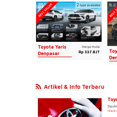
BEST SELLER
BEST S
2
type available
Toyota Yaris
Harga mulai
Toy
Rp 337.8JT
Denpasar
De
Artikel & Info Terbaru
Toy
Dipubl
Hiace