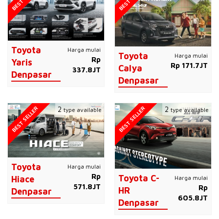
Toyota
Harga mulai
Toyota
Harga mulai
Rp
Yaris
Rp 171.7JT
Calya
337.8JT
Denpasar
Denpasar
BEST SELLER
BEST SELLER
2
2
type available
type available
Toyota
Harga mulai
Rp
Toyota C-
Harga mulai
Hiace
571.8JT
Rp
HR
Denpasar
605.8JT
Denpasar