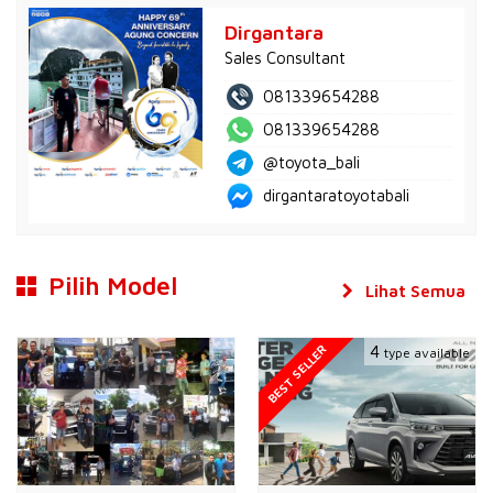
Dirgantara
Sales Consultant
081339654288
081339654288
@toyota_bali
dirgantaratoyotabali
Pilih Model
Lihat Semua
BEST SELLER
4
type available