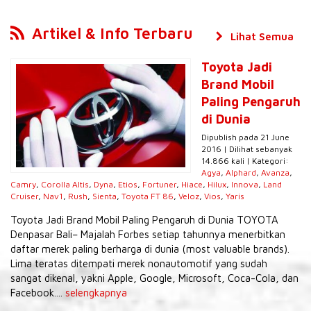
Artikel & Info Terbaru
Lihat Semua
Toyota Jadi
Brand Mobil
Paling Pengaruh
di Dunia
Dipublish pada 21 June
2016 | Dilihat sebanyak
14.866 kali | Kategori:
Agya
,
Alphard
,
Avanza
,
Camry
,
Corolla Altis
,
Dyna
,
Etios
,
Fortuner
,
Hiace
,
Hilux
,
Innova
,
Land
Cruiser
,
Nav1
,
Rush
,
Sienta
,
Toyota FT 86
,
Veloz
,
Vios
,
Yaris
Toyota Jadi Brand Mobil Paling Pengaruh di Dunia TOYOTA
Denpasar Bali– Majalah Forbes setiap tahunnya menerbitkan
daftar merek paling berharga di dunia (most valuable brands).
Lima teratas ditempati merek nonautomotif yang sudah
sangat dikenal, yakni Apple, Google, Microsoft, Coca-Cola, dan
Facebook....
selengkapnya