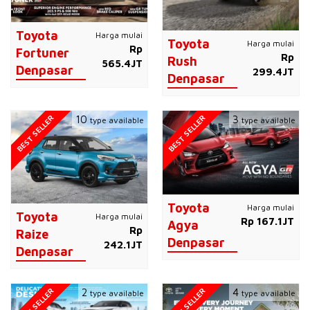
Toyota
Harga mulai
Toyota
Harga mulai
Rp
Fortuner
Rp
Rush
565.4JT
Denpasar
299.4JT
Denpasar
BEST SELLER
BEST SELLER
10
3
type available
type available
Toyota
Harga mulai
Toyota
Harga mulai
Rp 167.1JT
Agya
Rp
Raize
Denpasar
242.1JT
Denpasar
BEST SELLER
BEST SELLER
2
4
type available
type available