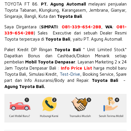
TOYOTA
FT 86
.
PT. Agung Automall
melayani penjualan
Toyota Tabanan, Klungkung, Karangasem, Jembrana,
Gianyar
,
Singaraja, Bangli, Kuta dan
Toyota Bali
.
Saya Dirgantara (
SIMPATI
:
081-339-654-288
,
WA
:
081-
339-654-288
) Sales Executive dari sebuah Dealer Resmi
Toyota terpercaya di
Toyota Bali
, yaitu PT. Agung Automall.
Paket Kredit DP Ringan
Toyota Bali
* Unit Limited Stock*
Dapatkan Bonus dan Cashback/Diskon Menarik setiap
pembelian
Mobil Toyota Denpasar
. Layanan Marketing 2 x 24
Jam Toyota Denpasar Bali :
Info Price List
harga mobil baru
Toyota Bali, Simulasi Kredit,
Test-Drive
, Booking Service, Spare
part dan Info Assuransi/Body and Repair.
Toyota Bali
-
Agung Toyota Bali.