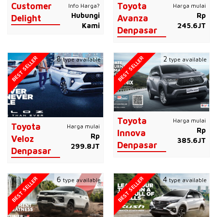
Customer
Toyota
Info Harga?
Harga mulai
Hubungi
Rp
Delight
Avanza
Kami
245.6JT
Denpasar
BEST SELLER
BEST SELLER
8
2
type available
type available
Toyota
Harga mulai
Toyota
Harga mulai
Rp
Innova
Rp
Veloz
385.6JT
Denpasar
299.8JT
Denpasar
BEST SELLER
BEST SELLER
6
4
type available
type available