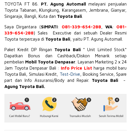
TOYOTA
FT 86
.
PT. Agung Automall
melayani penjualan
Toyota Tabanan, Klungkung, Karangasem, Jembrana,
Gianyar
,
Singaraja, Bangli, Kuta dan
Toyota Bali
.
Saya Dirgantara (
SIMPATI
:
081-339-654-288
,
WA
:
081-
339-654-288
) Sales Executive dari sebuah Dealer Resmi
Toyota terpercaya di
Toyota Bali
, yaitu PT. Agung Automall.
Paket Kredit DP Ringan
Toyota Bali
* Unit Limited Stock*
Dapatkan Bonus dan Cashback/Diskon Menarik setiap
pembelian
Mobil Toyota Denpasar
. Layanan Marketing 2 x 24
Jam Toyota Denpasar Bali :
Info Price List
harga mobil baru
Toyota Bali, Simulasi Kredit,
Test-Drive
, Booking Service, Spare
part dan Info Assuransi/Body and Repair.
Toyota Bali
-
Agung Toyota Bali.