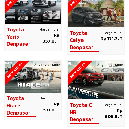
Toyota
Harga mulai
Toyota
Harga mulai
Rp
Yaris
Rp 171.7JT
Calya
337.8JT
Denpasar
Denpasar
BEST SELLER
BEST SELLER
2
2
type available
type available
Toyota
Harga mulai
Rp
Toyota C-
Harga mulai
Hiace
571.8JT
Rp
HR
Denpasar
605.8JT
Denpasar