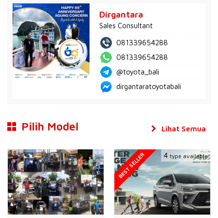
Dirgantara
Sales Consultant
081339654288
081339654288
@toyota_bali
dirgantaratoyotabali
Pilih Model
Lihat Semua
BEST SELLER
4
type available