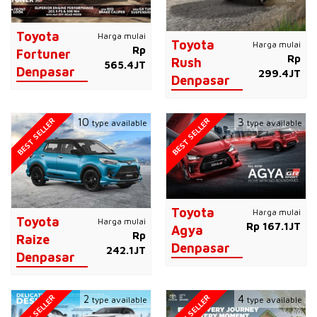
Toyota
Harga mulai
Toyota
Harga mulai
Rp
Fortuner
Rp
Rush
565.4JT
Denpasar
299.4JT
Denpasar
BEST SELLER
BEST SELLER
10
3
type available
type available
Toyota
Harga mulai
Toyota
Harga mulai
Rp 167.1JT
Agya
Rp
Raize
Denpasar
242.1JT
Denpasar
BEST SELLER
BEST SELLER
2
4
type available
type available