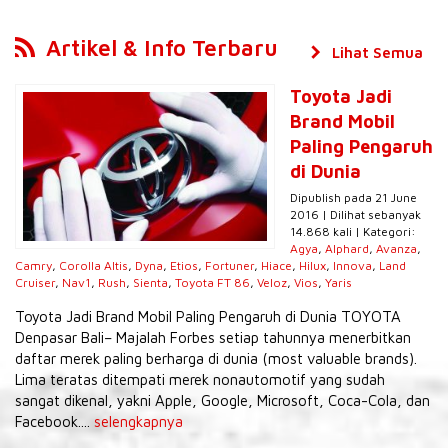
Artikel & Info Terbaru
Lihat Semua
Toyota Jadi
Brand Mobil
Paling Pengaruh
di Dunia
Dipublish pada 21 June
2016 | Dilihat sebanyak
14.868 kali | Kategori:
Agya
,
Alphard
,
Avanza
,
Camry
,
Corolla Altis
,
Dyna
,
Etios
,
Fortuner
,
Hiace
,
Hilux
,
Innova
,
Land
Cruiser
,
Nav1
,
Rush
,
Sienta
,
Toyota FT 86
,
Veloz
,
Vios
,
Yaris
Toyota Jadi Brand Mobil Paling Pengaruh di Dunia TOYOTA
Denpasar Bali– Majalah Forbes setiap tahunnya menerbitkan
daftar merek paling berharga di dunia (most valuable brands).
Lima teratas ditempati merek nonautomotif yang sudah
sangat dikenal, yakni Apple, Google, Microsoft, Coca-Cola, dan
Facebook....
selengkapnya