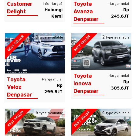
Customer
Toyota
Info Harga?
Harga mulai
Hubungi
Rp
Delight
Avanza
Kami
245.6JT
Denpasar
BEST SELLER
BEST SELLER
8
2
type available
type available
Toyota
Harga mulai
Toyota
Harga mulai
Rp
Innova
Rp
Veloz
385.6JT
Denpasar
299.8JT
Denpasar
BEST SELLER
BEST SELLER
6
4
type available
type available