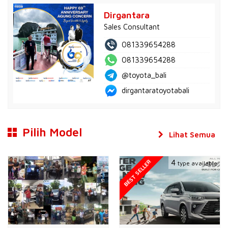
Dirgantara
Sales Consultant
081339654288
081339654288
@toyota_bali
dirgantaratoyotabali
Pilih Model
Lihat Semua
BEST SELLER
4
type available