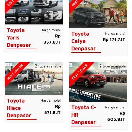
Toyota
Harga mulai
Toyota
Harga mulai
Rp
Yaris
Rp 171.7JT
Calya
337.8JT
Denpasar
Denpasar
BEST SELLER
BEST SELLER
2
2
type available
type available
Toyota
Harga mulai
Rp
Toyota C-
Harga mulai
Hiace
571.8JT
Rp
HR
Denpasar
605.8JT
Denpasar