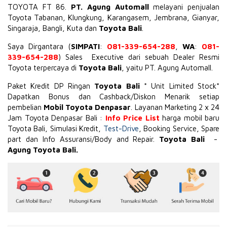
TOYOTA
FT 86
.
PT. Agung Automall
melayani penjualan
Toyota Tabanan, Klungkung, Karangasem, Jembrana,
Gianyar
,
Singaraja, Bangli, Kuta dan
Toyota Bali
.
Saya Dirgantara (
SIMPATI
:
081-339-654-288
,
WA
:
081-
339-654-288
) Sales Executive dari sebuah Dealer Resmi
Toyota terpercaya di
Toyota Bali
, yaitu PT. Agung Automall.
Paket Kredit DP Ringan
Toyota Bali
* Unit Limited Stock*
Dapatkan Bonus dan Cashback/Diskon Menarik setiap
pembelian
Mobil Toyota Denpasar
. Layanan Marketing 2 x 24
Jam Toyota Denpasar Bali :
Info Price List
harga mobil baru
Toyota Bali, Simulasi Kredit,
Test-Drive
, Booking Service, Spare
part dan Info Assuransi/Body and Repair.
Toyota Bali
-
Agung Toyota Bali.