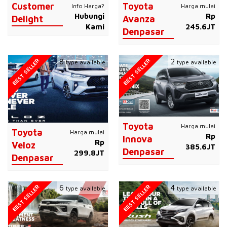
Customer
Toyota
Info Harga?
Harga mulai
Hubungi
Rp
Delight
Avanza
Kami
245.6JT
Denpasar
BEST SELLER
BEST SELLER
8
2
type available
type available
Toyota
Harga mulai
Toyota
Harga mulai
Rp
Innova
Rp
Veloz
385.6JT
Denpasar
299.8JT
Denpasar
BEST SELLER
BEST SELLER
6
4
type available
type available