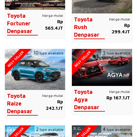
Toyota
Harga mulai
Toyota
Harga mulai
Rp
Fortuner
Rp
Rush
565.4JT
Denpasar
299.4JT
Denpasar
BEST SELLER
BEST SELLER
10
3
type available
type available
Toyota
Harga mulai
Toyota
Harga mulai
Rp 167.1JT
Agya
Rp
Raize
Denpasar
242.1JT
Denpasar
BEST SELLER
BEST SELLER
2
4
type available
type available