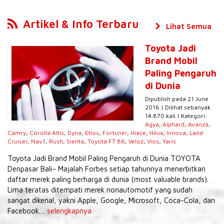
Artikel & Info Terbaru
Lihat Semua
Toyota Jadi
Brand Mobil
Paling Pengaruh
di Dunia
Dipublish pada 21 June
2016 | Dilihat sebanyak
14.870 kali | Kategori:
Agya
,
Alphard
,
Avanza
,
Camry
,
Corolla Altis
,
Dyna
,
Etios
,
Fortuner
,
Hiace
,
Hilux
,
Innova
,
Land
Cruiser
,
Nav1
,
Rush
,
Sienta
,
Toyota FT 86
,
Veloz
,
Vios
,
Yaris
Toyota Jadi Brand Mobil Paling Pengaruh di Dunia TOYOTA
Denpasar Bali– Majalah Forbes setiap tahunnya menerbitkan
daftar merek paling berharga di dunia (most valuable brands).
Lima teratas ditempati merek nonautomotif yang sudah
sangat dikenal, yakni Apple, Google, Microsoft, Coca-Cola, dan
Facebook....
selengkapnya