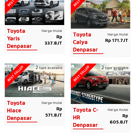
Toyota
Harga mulai
Toyota
Harga mulai
Rp
Yaris
Rp 171.7JT
Calya
337.8JT
Denpasar
Denpasar
BEST SELLER
BEST SELLER
2
2
type available
type available
Toyota
Harga mulai
Rp
Toyota C-
Harga mulai
Hiace
571.8JT
Rp
HR
Denpasar
605.8JT
Denpasar