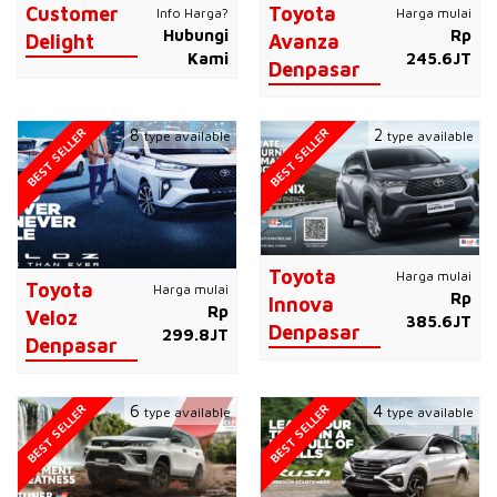
Customer
Toyota
Info Harga?
Harga mulai
Hubungi
Rp
Delight
Avanza
Kami
245.6JT
Denpasar
BEST SELLER
BEST SELLER
8
2
type available
type available
Toyota
Harga mulai
Toyota
Harga mulai
Rp
Innova
Rp
Veloz
385.6JT
Denpasar
299.8JT
Denpasar
BEST SELLER
BEST SELLER
6
4
type available
type available