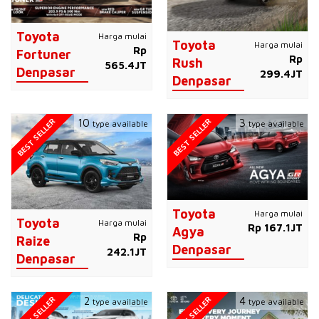
Toyota
Harga mulai
Toyota
Harga mulai
Rp
Fortuner
Rp
Rush
565.4JT
Denpasar
299.4JT
Denpasar
BEST SELLER
BEST SELLER
10
3
type available
type available
Toyota
Harga mulai
Toyota
Harga mulai
Rp 167.1JT
Agya
Rp
Raize
Denpasar
242.1JT
Denpasar
BEST SELLER
BEST SELLER
2
4
type available
type available