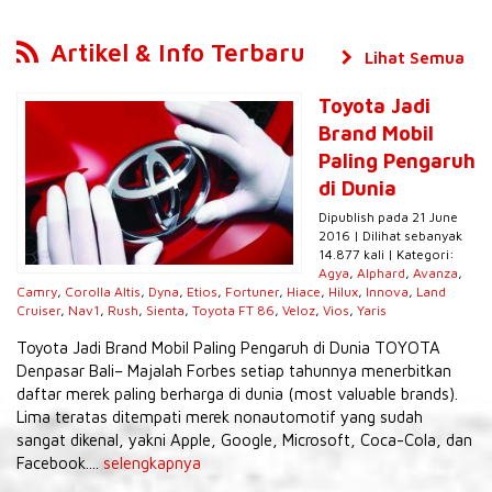
Artikel & Info Terbaru
Lihat Semua
Toyota Jadi
Brand Mobil
Paling Pengaruh
di Dunia
Dipublish pada 21 June
2016 | Dilihat sebanyak
14.877 kali | Kategori:
Agya
,
Alphard
,
Avanza
,
Camry
,
Corolla Altis
,
Dyna
,
Etios
,
Fortuner
,
Hiace
,
Hilux
,
Innova
,
Land
Cruiser
,
Nav1
,
Rush
,
Sienta
,
Toyota FT 86
,
Veloz
,
Vios
,
Yaris
Toyota Jadi Brand Mobil Paling Pengaruh di Dunia TOYOTA
Denpasar Bali– Majalah Forbes setiap tahunnya menerbitkan
daftar merek paling berharga di dunia (most valuable brands).
Lima teratas ditempati merek nonautomotif yang sudah
sangat dikenal, yakni Apple, Google, Microsoft, Coca-Cola, dan
Facebook....
selengkapnya