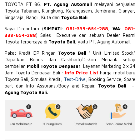
TOYOTA
FT 86
.
PT. Agung Automall
melayani penjualan
Toyota Tabanan, Klungkung, Karangasem, Jembrana,
Gianyar
,
Singaraja, Bangli, Kuta dan
Toyota Bali
.
Saya Dirgantara (
SIMPATI
:
081-339-654-288
,
WA
:
081-
339-654-288
) Sales Executive dari sebuah Dealer Resmi
Toyota terpercaya di
Toyota Bali
, yaitu PT. Agung Automall.
Paket Kredit DP Ringan
Toyota Bali
* Unit Limited Stock*
Dapatkan Bonus dan Cashback/Diskon Menarik setiap
pembelian
Mobil Toyota Denpasar
. Layanan Marketing 2 x 24
Jam Toyota Denpasar Bali :
Info Price List
harga mobil baru
Toyota Bali, Simulasi Kredit,
Test-Drive
, Booking Service, Spare
part dan Info Assuransi/Body and Repair.
Toyota Bali
-
Agung Toyota Bali.