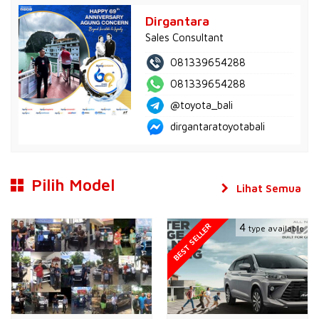
Dirgantara
Sales Consultant
081339654288
081339654288
@toyota_bali
dirgantaratoyotabali
Pilih Model
Lihat Semua
BEST SELLER
4
type available