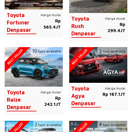
Toyota
Harga mulai
Toyota
Harga mulai
Rp
Fortuner
Rp
Rush
565.4JT
Denpasar
299.4JT
Denpasar
BEST SELLER
BEST SELLER
10
3
type available
type available
Toyota
Harga mulai
Toyota
Harga mulai
Rp 167.1JT
Agya
Rp
Raize
Denpasar
242.1JT
Denpasar
BEST SELLER
BEST SELLER
2
4
type available
type available