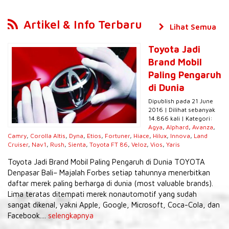
Artikel & Info Terbaru
Lihat Semua
Toyota Jadi
Brand Mobil
Paling Pengaruh
di Dunia
Dipublish pada 21 June
2016 | Dilihat sebanyak
14.866 kali | Kategori:
Agya
,
Alphard
,
Avanza
,
Camry
,
Corolla Altis
,
Dyna
,
Etios
,
Fortuner
,
Hiace
,
Hilux
,
Innova
,
Land
Cruiser
,
Nav1
,
Rush
,
Sienta
,
Toyota FT 86
,
Veloz
,
Vios
,
Yaris
Toyota Jadi Brand Mobil Paling Pengaruh di Dunia TOYOTA
Denpasar Bali– Majalah Forbes setiap tahunnya menerbitkan
daftar merek paling berharga di dunia (most valuable brands).
Lima teratas ditempati merek nonautomotif yang sudah
sangat dikenal, yakni Apple, Google, Microsoft, Coca-Cola, dan
Facebook....
selengkapnya