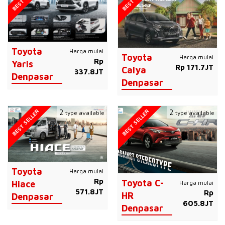
Toyota
Harga mulai
Toyota
Harga mulai
Rp
Yaris
Rp 171.7JT
Calya
337.8JT
Denpasar
Denpasar
BEST SELLER
BEST SELLER
2
2
type available
type available
Toyota
Harga mulai
Rp
Toyota C-
Harga mulai
Hiace
571.8JT
Rp
HR
Denpasar
605.8JT
Denpasar