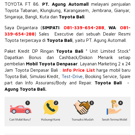
TOYOTA
FT 86
.
PT. Agung Automall
melayani penjualan
Toyota Tabanan, Klungkung, Karangasem, Jembrana,
Gianyar
,
Singaraja, Bangli, Kuta dan
Toyota Bali
.
Saya Dirgantara (
SIMPATI
:
081-339-654-288
,
WA
:
081-
339-654-288
) Sales Executive dari sebuah Dealer Resmi
Toyota terpercaya di
Toyota Bali
, yaitu PT. Agung Automall.
Paket Kredit DP Ringan
Toyota Bali
* Unit Limited Stock*
Dapatkan Bonus dan Cashback/Diskon Menarik setiap
pembelian
Mobil Toyota Denpasar
. Layanan Marketing 2 x 24
Jam Toyota Denpasar Bali :
Info Price List
harga mobil baru
Toyota Bali, Simulasi Kredit,
Test-Drive
, Booking Service, Spare
part dan Info Assuransi/Body and Repair.
Toyota Bali
-
Agung Toyota Bali.