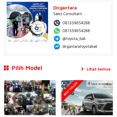
Dirgantara
Sales Consultant
081339654288
081339654288
@toyota_bali
dirgantaratoyotabali
Pilih Model
Lihat Semua
BEST SELLER
4
type available