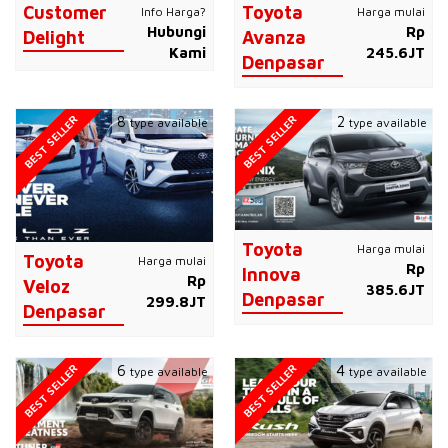
Customer
Toyota
Info Harga?
Harga mulai
Hubungi
Rp
Delight
Avanza
Kami
245.6JT
Denpasar
BEST SELLER
BEST SELLER
8
2
type available
type available
Toyota
Harga mulai
Toyota
Harga mulai
Rp
Innova
Rp
Veloz
385.6JT
Denpasar
299.8JT
Denpasar
BEST SELLER
BEST SELLER
6
4
type available
type available