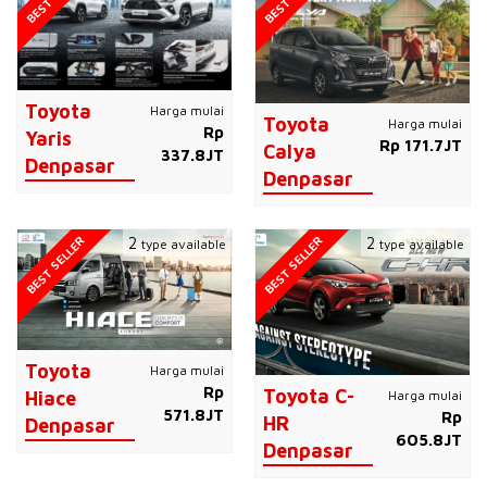
Toyota
Harga mulai
Toyota
Harga mulai
Rp
Yaris
Rp 171.7JT
Calya
337.8JT
Denpasar
Denpasar
BEST SELLER
BEST SELLER
2
2
type available
type available
Toyota
Harga mulai
Rp
Toyota C-
Harga mulai
Hiace
571.8JT
Rp
HR
Denpasar
605.8JT
Denpasar