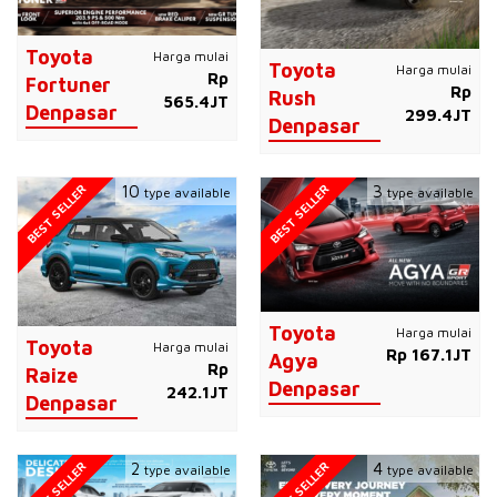
Toyota
Harga mulai
Toyota
Harga mulai
Rp
Fortuner
Rp
Rush
565.4JT
Denpasar
299.4JT
Denpasar
BEST SELLER
BEST SELLER
10
3
type available
type available
Toyota
Harga mulai
Toyota
Harga mulai
Rp 167.1JT
Agya
Rp
Raize
Denpasar
242.1JT
Denpasar
BEST SELLER
BEST SELLER
2
4
type available
type available