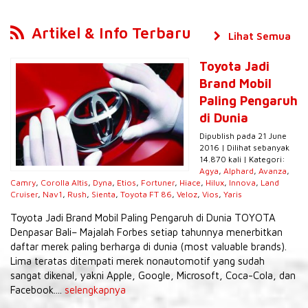
Artikel & Info Terbaru
Lihat Semua
Toyota Jadi
Brand Mobil
Paling Pengaruh
di Dunia
Dipublish pada 21 June
2016 | Dilihat sebanyak
14.870 kali | Kategori:
Agya
,
Alphard
,
Avanza
,
Camry
,
Corolla Altis
,
Dyna
,
Etios
,
Fortuner
,
Hiace
,
Hilux
,
Innova
,
Land
Cruiser
,
Nav1
,
Rush
,
Sienta
,
Toyota FT 86
,
Veloz
,
Vios
,
Yaris
Toyota Jadi Brand Mobil Paling Pengaruh di Dunia TOYOTA
Denpasar Bali– Majalah Forbes setiap tahunnya menerbitkan
daftar merek paling berharga di dunia (most valuable brands).
Lima teratas ditempati merek nonautomotif yang sudah
sangat dikenal, yakni Apple, Google, Microsoft, Coca-Cola, dan
Facebook....
selengkapnya