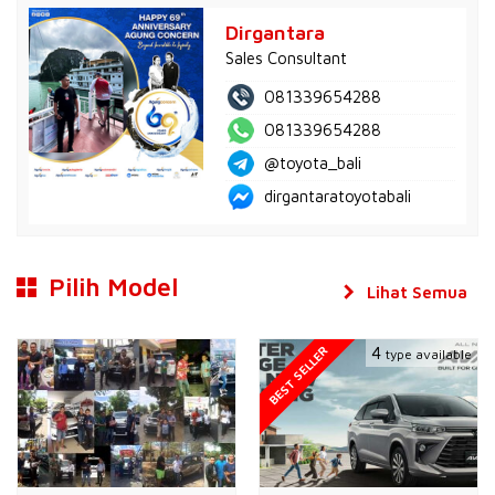
Dirgantara
Sales Consultant
081339654288
081339654288
@toyota_bali
dirgantaratoyotabali
Pilih Model
Lihat Semua
BEST SELLER
4
type available