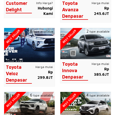
Customer
Toyota
Info Harga?
Harga mulai
Hubungi
Rp
Delight
Avanza
Kami
245.6JT
Denpasar
BEST SELLER
BEST SELLER
8
2
type available
type available
Toyota
Harga mulai
Toyota
Harga mulai
Rp
Innova
Rp
Veloz
385.6JT
Denpasar
299.8JT
Denpasar
BEST SELLER
BEST SELLER
6
4
type available
type available