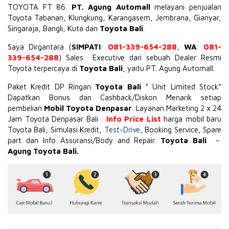
TOYOTA
FT 86
.
PT. Agung Automall
melayani penjualan
Toyota Tabanan, Klungkung, Karangasem, Jembrana,
Gianyar
,
Singaraja, Bangli, Kuta dan
Toyota Bali
.
Saya Dirgantara (
SIMPATI
:
081-339-654-288
,
WA
:
081-
339-654-288
) Sales Executive dari sebuah Dealer Resmi
Toyota terpercaya di
Toyota Bali
, yaitu PT. Agung Automall.
Paket Kredit DP Ringan
Toyota Bali
* Unit Limited Stock*
Dapatkan Bonus dan Cashback/Diskon Menarik setiap
pembelian
Mobil Toyota Denpasar
. Layanan Marketing 2 x 24
Jam Toyota Denpasar Bali :
Info Price List
harga mobil baru
Toyota Bali, Simulasi Kredit,
Test-Drive
, Booking Service, Spare
part dan Info Assuransi/Body and Repair.
Toyota Bali
-
Agung Toyota Bali.