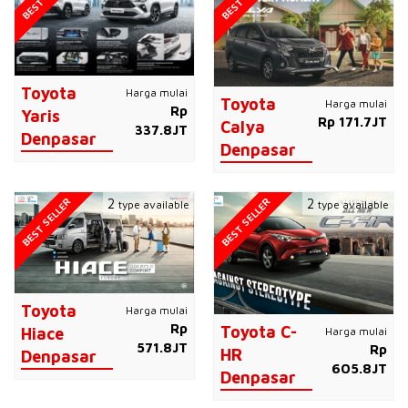
Toyota
Harga mulai
Toyota
Harga mulai
Rp
Yaris
Rp 171.7JT
Calya
337.8JT
Denpasar
Denpasar
BEST SELLER
BEST SELLER
2
2
type available
type available
Toyota
Harga mulai
Rp
Toyota C-
Harga mulai
Hiace
571.8JT
Rp
HR
Denpasar
605.8JT
Denpasar