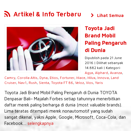
Artikel & Info Terbaru
Lihat Semua
Toyota Jadi
Brand Mobil
Paling Pengaruh
di Dunia
Dipublish pada 21 June
2016 | Dilihat sebanyak
14.882 kali | Kategori:
Agya
,
Alphard
,
Avanza
,
Camry
,
Corolla Altis
,
Dyna
,
Etios
,
Fortuner
,
Hiace
,
Hilux
,
Innova
,
Land
Cruiser
,
Nav1
,
Rush
,
Sienta
,
Toyota FT 86
,
Veloz
,
Vios
,
Yaris
Toyota Jadi Brand Mobil Paling Pengaruh di Dunia TOYOTA
Denpasar Bali– Majalah Forbes setiap tahunnya menerbitkan
daftar merek paling berharga di dunia (most valuable brands).
Lima teratas ditempati merek nonautomotif yang sudah
sangat dikenal, yakni Apple, Google, Microsoft, Coca-Cola, dan
Facebook....
selengkapnya