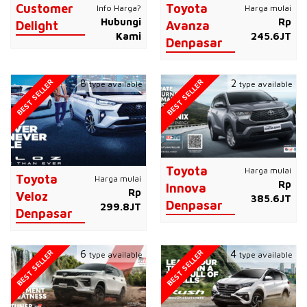
Customer
Toyota
Info Harga?
Harga mulai
Hubungi
Rp
Delight
Avanza
Kami
245.6JT
Denpasar
BEST SELLER
BEST SELLER
8
2
type available
type available
Toyota
Harga mulai
Toyota
Harga mulai
Rp
Innova
Rp
Veloz
385.6JT
Denpasar
299.8JT
Denpasar
BEST SELLER
BEST SELLER
6
4
type available
type available