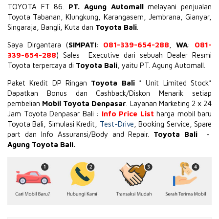
TOYOTA
FT 86
.
PT. Agung Automall
melayani penjualan
Toyota Tabanan, Klungkung, Karangasem, Jembrana,
Gianyar
,
Singaraja, Bangli, Kuta dan
Toyota Bali
.
Saya Dirgantara (
SIMPATI
:
081-339-654-288
,
WA
:
081-
339-654-288
) Sales Executive dari sebuah Dealer Resmi
Toyota terpercaya di
Toyota Bali
, yaitu PT. Agung Automall.
Paket Kredit DP Ringan
Toyota Bali
* Unit Limited Stock*
Dapatkan Bonus dan Cashback/Diskon Menarik setiap
pembelian
Mobil Toyota Denpasar
. Layanan Marketing 2 x 24
Jam Toyota Denpasar Bali :
Info Price List
harga mobil baru
Toyota Bali, Simulasi Kredit,
Test-Drive
, Booking Service, Spare
part dan Info Assuransi/Body and Repair.
Toyota Bali
-
Agung Toyota Bali.