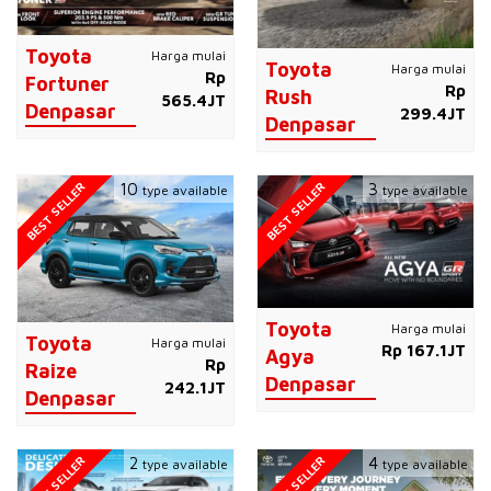
Toyota
Harga mulai
Toyota
Harga mulai
Rp
Fortuner
Rp
Rush
565.4JT
Denpasar
299.4JT
Denpasar
BEST SELLER
BEST SELLER
10
3
type available
type available
Toyota
Harga mulai
Toyota
Harga mulai
Rp 167.1JT
Agya
Rp
Raize
Denpasar
242.1JT
Denpasar
BEST SELLER
BEST SELLER
2
4
type available
type available