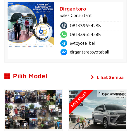
Dirgantara
Sales Consultant
081339654288
081339654288
@toyota_bali
dirgantaratoyotabali
Pilih Model
Lihat Semua
BEST SELLER
4
type available