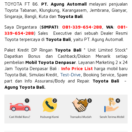
TOYOTA
FT 86
.
PT. Agung Automall
melayani penjualan
Toyota Tabanan, Klungkung, Karangasem, Jembrana,
Gianyar
,
Singaraja, Bangli, Kuta dan
Toyota Bali
.
Saya Dirgantara (
SIMPATI
:
081-339-654-288
,
WA
:
081-
339-654-288
) Sales Executive dari sebuah Dealer Resmi
Toyota terpercaya di
Toyota Bali
, yaitu PT. Agung Automall.
Paket Kredit DP Ringan
Toyota Bali
* Unit Limited Stock*
Dapatkan Bonus dan Cashback/Diskon Menarik setiap
pembelian
Mobil Toyota Denpasar
. Layanan Marketing 2 x 24
Jam Toyota Denpasar Bali :
Info Price List
harga mobil baru
Toyota Bali, Simulasi Kredit,
Test-Drive
, Booking Service, Spare
part dan Info Assuransi/Body and Repair.
Toyota Bali
-
Agung Toyota Bali.