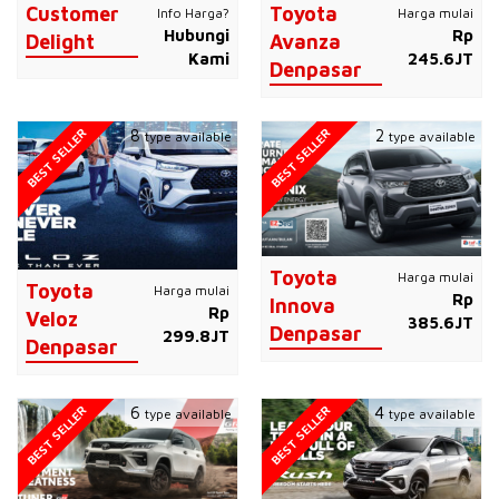
Customer
Toyota
Info Harga?
Harga mulai
Hubungi
Rp
Delight
Avanza
Kami
245.6JT
Denpasar
BEST SELLER
BEST SELLER
8
2
type available
type available
Toyota
Harga mulai
Toyota
Harga mulai
Rp
Innova
Rp
Veloz
385.6JT
Denpasar
299.8JT
Denpasar
BEST SELLER
BEST SELLER
6
4
type available
type available