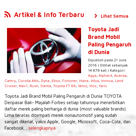
Artikel & Info Terbaru
Lihat Semua
Toyota Jadi
Brand Mobil
Paling Pengaruh
di Dunia
Dipublish pada 21 June
2016 | Dilihat sebanyak
14.876 kali | Kategori:
Agya
,
Alphard
,
Avanza
,
Camry
,
Corolla Altis
,
Dyna
,
Etios
,
Fortuner
,
Hiace
,
Hilux
,
Innova
,
Land
Cruiser
,
Nav1
,
Rush
,
Sienta
,
Toyota FT 86
,
Veloz
,
Vios
,
Yaris
Toyota Jadi Brand Mobil Paling Pengaruh di Dunia TOYOTA
Denpasar Bali– Majalah Forbes setiap tahunnya menerbitkan
daftar merek paling berharga di dunia (most valuable brands).
Lima teratas ditempati merek nonautomotif yang sudah
sangat dikenal, yakni Apple, Google, Microsoft, Coca-Cola, dan
Facebook....
selengkapnya