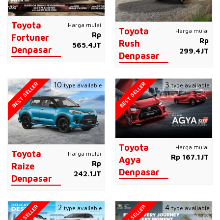
Toyota
Harga mulai
Toyota
Harga mulai
Rp
Fortuner
Rp
Rush
565.4JT
Denpasar
299.4JT
Denpasar
BEST SELLER
BEST SELLER
10
3
type available
type available
Toyota
Harga mulai
Toyota
Harga mulai
Rp 167.1JT
Agya
Rp
Raize
Denpasar
242.1JT
Denpasar
BEST SELLER
BEST SELLER
2
4
type available
type available