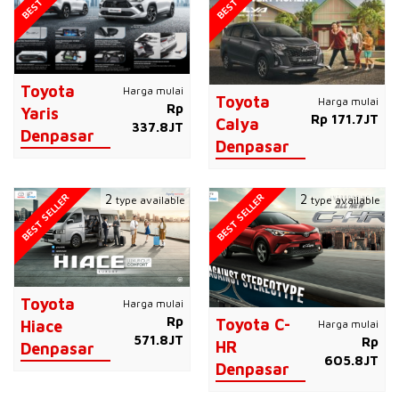
Toyota
Harga mulai
Toyota
Harga mulai
Rp
Yaris
Rp 171.7JT
Calya
337.8JT
Denpasar
Denpasar
BEST SELLER
BEST SELLER
2
2
type available
type available
Toyota
Harga mulai
Rp
Toyota C-
Harga mulai
Hiace
571.8JT
Rp
HR
Denpasar
605.8JT
Denpasar