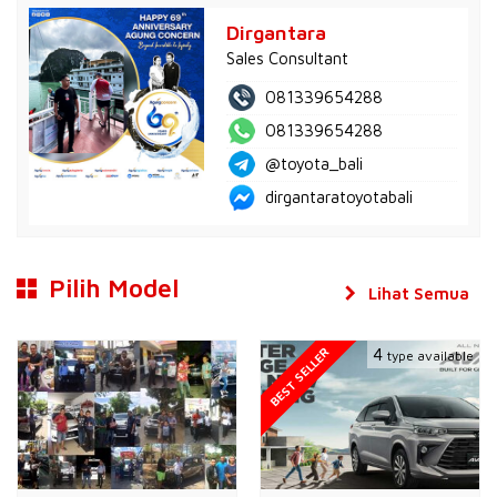
Dirgantara
Sales Consultant
081339654288
081339654288
@toyota_bali
dirgantaratoyotabali
Pilih Model
Lihat Semua
BEST SELLER
4
type available