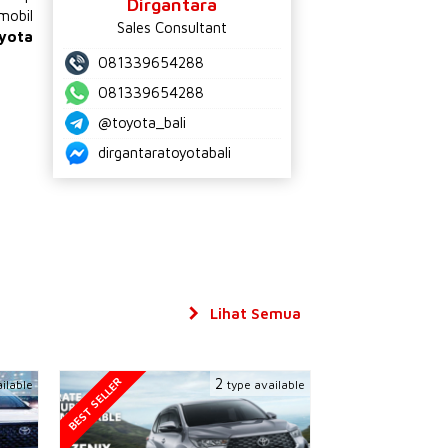
Dirgantara
mobil
Sales Consultant
yota
081339654288
081339654288
@toyota_bali
dirgantaratoyotabali
Lihat Semua
BEST SELLER
2
ilable
type available