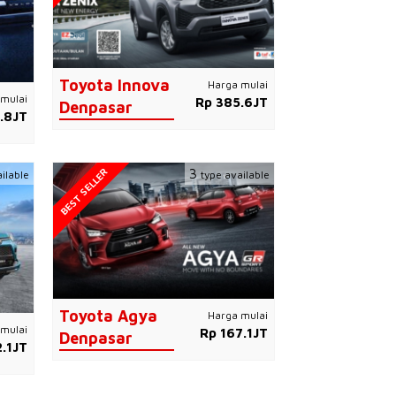
Toyota Innova
Harga mulai
mulai
Rp 385.6JT
Denpasar
.8JT
BEST SELLER
3
ilable
type available
Toyota Agya
Harga mulai
mulai
Rp 167.1JT
Denpasar
.1JT