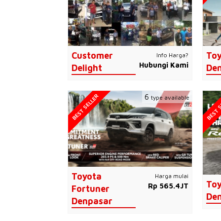
Customer
Toy
Info Harga?
Hubungi Kami
Delight
De
BEST SELLER
BEST S
6
type available
Toyota
Harga mulai
Toy
Rp 565.4JT
Fortuner
De
Denpasar