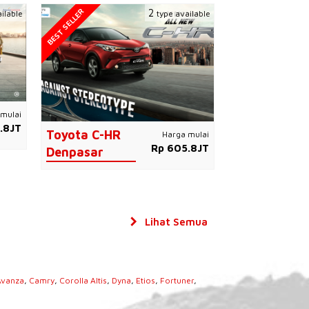
BEST SELLER
2
ilable
type available
mulai
.8JT
Toyota C-HR
Harga mulai
Rp 605.8JT
Denpasar
Lihat Semua
Avanza
,
Camry
,
Corolla Altis
,
Dyna
,
Etios
,
Fortuner
,
s