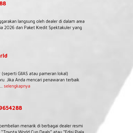
288
ggarakan langsung oleh dealer di dalam area
 2026 dan Paket Kredit Spektakuler yang
rld
seperti GIIAS atau pameran lokal)
ru. Jika Anda mencari penawaran terbaik
..
selengkapnya
39654288
embelian menarik di berbagai dealer resmi
Toyota World Cup Deals” atau “Edisi Piala