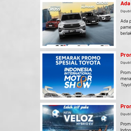
Ada
Dipubl
Ada p
pamer
berla
Pro
Dipubl
Promo
menaw
Toyot
Pro
Dipubl
Promo
Indon