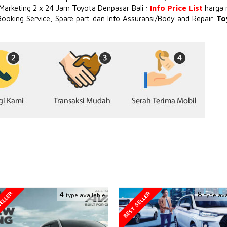
 Marketing 2 x 24 Jam Toyota Denpasar Bali :
Info Price List
harga 
Booking Service, Spare part dan Info Assuransi/Body and Repair.
To
ELLER
BEST SELLER
4
8
type available
type ava