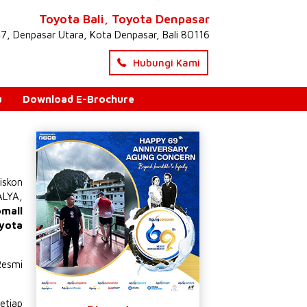
Toyota Bali, Toyota Denpasar
47, Denpasar Utara, Kota Denpasar, Bali 80116
Hubungi Kami
u
Download E-Brochure
iskon
ALYA
,
omall
yota
Resmi
etiap