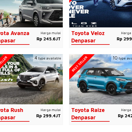
ota Avanza
Toyota Veloz
Harga mulai
Harga 
Rp 245.6JT
Rp 299
npasar
Denpasar
ELLER
BEST SELLER
4
10
type available
type ava
ota Rush
Toyota Raize
Harga mulai
Harga 
Rp 299.4JT
Rp 242
npasar
Denpasar