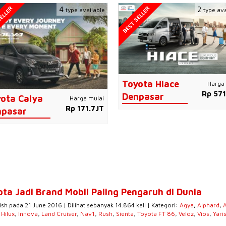
ELLER
BEST SELLER
4
2
type available
type ava
Toyota Hiace
Harga 
Rp 571
Denpasar
ota Calya
Harga mulai
Rp 171.7JT
npasar
ota Jadi Brand Mobil Paling Pengaruh di Dunia
ish pada 21 June 2016 | Dilihat sebanyak 14.864 kali | Kategori:
Agya
,
Alphard
,
,
Hilux
,
Innova
,
Land Cruiser
,
Nav1
,
Rush
,
Sienta
,
Toyota FT 86
,
Veloz
,
Vios
,
Yari