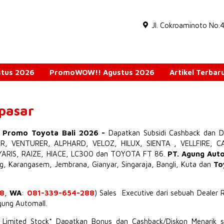
Jl. Cokroaminoto No.
ustus 2026
PromoWOW!! Agustus 2026
Artikel Terbar
npasar
o Promo Toyota Bali 2026
-
Dapatkan Subsidi Cashback dan D
ER
,
VENTURER
,
ALPHARD
,
VELOZ
,
HILUX
,
SIENTA
,
VELLFIRE
,
C
YARIS
,
RAIZE
,
HIACE
,
LC300
dan TOYOTA
FT 86
.
PT. Agung Aut
ng, Karangasem, Jembrana,
Gianyar
, Singaraja, Bangli, Kuta dan
To
8
,
WA
:
081-339-654-288
) Sales Executive dari sebuah Dealer 
Agung Automall.
t Limited Stock* Dapatkan Bonus dan Cashback/Diskon Menarik s