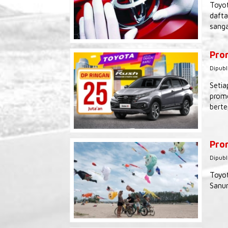
Toyot
dafta
sanga
Pro
Dipubl
Setia
promo
berte
Prom
Dipubl
Toyot
Sanur