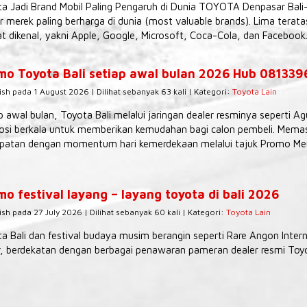
a Jadi Brand Mobil Paling Pengaruh di Dunia TOYOTA Denpasar Bali
r merek paling berharga di dunia (most valuable brands). Lima tera
t dikenal, yakni Apple, Google, Microsoft, Coca-Cola, dan Facebook.
mo Toyota Bali setiap awal bulan 2026 Hub 08133
ish pada 1 August 2026 | Dilihat sebanyak 63 kali | Kategori:
Toyota Lain
p awal bulan, Toyota Bali melalui jaringan dealer resminya seperti 
si berkala untuk memberikan kemudahan bagi calon pembeli. Memas
patan dengan momentum hari kemerdekaan melalui tajuk Promo Mer
o festival layang – layang toyota di bali 2026
ish pada 27 July 2026 | Dilihat sebanyak 60 kali | Kategori:
Toyota Lain
a Bali dan festival budaya musim berangin seperti Rare Angon Interna
, berdekatan dengan berbagai penawaran pameran dealer resmi Toyot