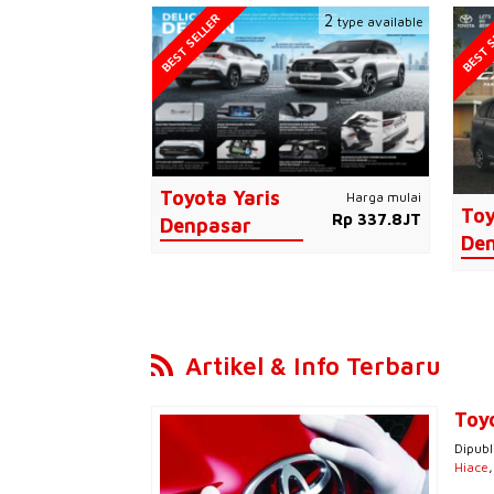
BEST SELLER
BEST S
2
type available
Toyota Yaris
Harga mulai
Toy
Rp 337.8JT
Denpasar
De
Artikel & Info Terbaru
Toy
Dipubl
Hiace