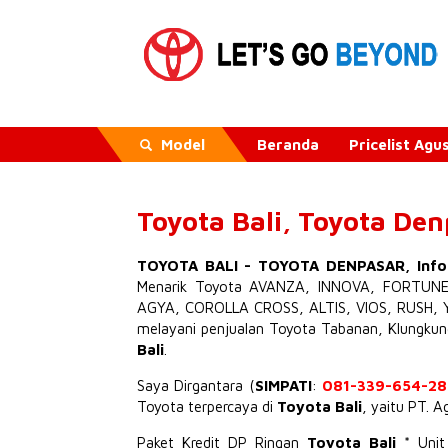
Model
Beranda
Pricelist Ag
Toyota Bali, Toyota De
TOYOTA BALI
-
TOYOTA DENPASAR
,
Inf
Menarik
Toyota AVANZA
,
INNOVA
,
FORTUN
AGYA
,
COROLLA CROSS
,
ALTIS
,
VIOS
,
RUSH
,
melayani penjualan Toyota Tabanan, Klungku
Bali
.
Saya Dirgantara (
SIMPATI
:
081-339-654-28
Toyota terpercaya di
Toyota Bali
, yaitu PT. 
Paket Kredit DP Ringan
Toyota Bali
* Uni