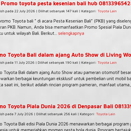
 Promo toyota pesta kesenian bali hub 081339654
ish pada 22 July 2026 | Dilihat sebanyak 147 kali | Kategori:
Toyota Lain
romo Toyota bali ” di acara Pesta Kesenian Bali” (PKB) yang diselen
an PKB. Namun, Anda bisa memanfaatkan Promo Spesial Piala Dunia
ku untuk wilayah Bali. Berikut...
selengkapnya
mo Toyota Bali dalam ajang Auto Show di Living Wo
ish pada 11 July 2026 | Dilihat sebanyak 190 kali | Kategori:
Toyota Lain
 Toyota Bali dalam ajang Auto Show atau pameran otomotif besar (
arkan berbagai keuntungan eksklusif untuk pembelian unit mobil ba
a saat ini, berikut adalah rincian program pameran, manfaat utama,.
mo Toyota Piala Dunia 2026 di Denpasar Bali 0813
ish pada 7 July 2026 | Dilihat sebanyak 256 kali | Kategori:
Toyota Lain
 Toyota Bali edisi Piala Dunia 2026 menawarkan berbagai program p
esia untuk memeriahkan momen pesta bola dunia. Program bertajuk “