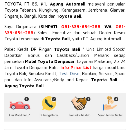
TOYOTA
FT 86
.
PT. Agung Automall
melayani penjualan
Toyota Tabanan, Klungkung, Karangasem, Jembrana,
Gianyar
,
Singaraja, Bangli, Kuta dan
Toyota Bali
.
Saya Dirgantara (
SIMPATI
:
081-339-654-288
,
WA
:
081-
339-654-288
) Sales Executive dari sebuah Dealer Resmi
Toyota terpercaya di
Toyota Bali
, yaitu PT. Agung Automall.
Paket Kredit DP Ringan
Toyota Bali
* Unit Limited Stock*
Dapatkan Bonus dan Cashback/Diskon Menarik setiap
pembelian
Mobil Toyota Denpasar
. Layanan Marketing 2 x 24
Jam Toyota Denpasar Bali :
Info Price List
harga mobil baru
Toyota Bali, Simulasi Kredit,
Test-Drive
, Booking Service, Spare
part dan Info Assuransi/Body and Repair.
Toyota Bali
-
Agung Toyota Bali.