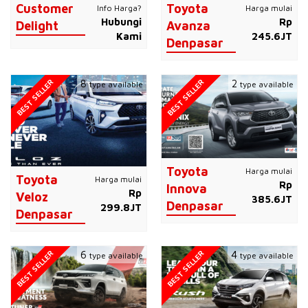
Customer
Toyota
Info Harga?
Harga mulai
Hubungi
Rp
Delight
Avanza
Kami
245.6JT
Denpasar
BEST SELLER
BEST SELLER
8
2
type available
type available
Toyota
Harga mulai
Toyota
Harga mulai
Rp
Innova
Rp
Veloz
385.6JT
Denpasar
299.8JT
Denpasar
BEST SELLER
BEST SELLER
6
4
type available
type available