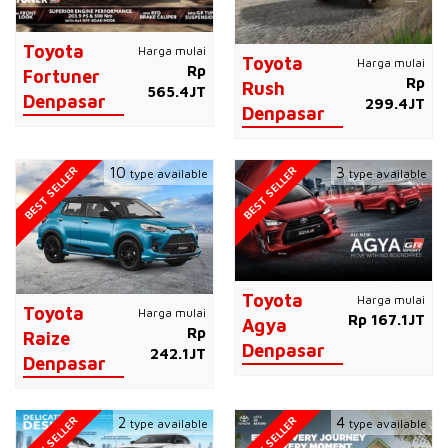
Toyota
Harga mulai
Toyota
Harga mulai
Rp
Fortuner
Rp
Rush
565.4JT
Denpasar
299.4JT
Denpasar
BEST SELLER
BEST SELLER
10
3
type available
type available
Toyota
Harga mulai
Toyota
Harga mulai
Rp 167.1JT
Agya
Rp
Raize
Denpasar
242.1JT
Denpasar
BEST SELLER
BEST SELLER
2
4
type available
type available