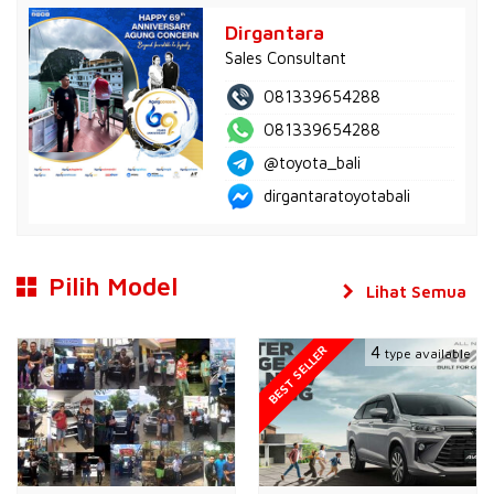
Dirgantara
Sales Consultant
081339654288
081339654288
@toyota_bali
dirgantaratoyotabali
Pilih Model
Lihat Semua
BEST SELLER
4
type available