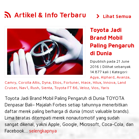
Artikel & Info Terbaru
Lihat Semua
Toyota Jadi
Brand Mobil
Paling Pengaruh
di Dunia
Dipublish pada 21 June
2016 | Dilihat sebanyak
14.877 kali | Kategori:
Agya
,
Alphard
,
Avanza
,
Camry
,
Corolla Altis
,
Dyna
,
Etios
,
Fortuner
,
Hiace
,
Hilux
,
Innova
,
Land
Cruiser
,
Nav1
,
Rush
,
Sienta
,
Toyota FT 86
,
Veloz
,
Vios
,
Yaris
Toyota Jadi Brand Mobil Paling Pengaruh di Dunia TOYOTA
Denpasar Bali– Majalah Forbes setiap tahunnya menerbitkan
daftar merek paling berharga di dunia (most valuable brands).
Lima teratas ditempati merek nonautomotif yang sudah
sangat dikenal, yakni Apple, Google, Microsoft, Coca-Cola, dan
Facebook....
selengkapnya