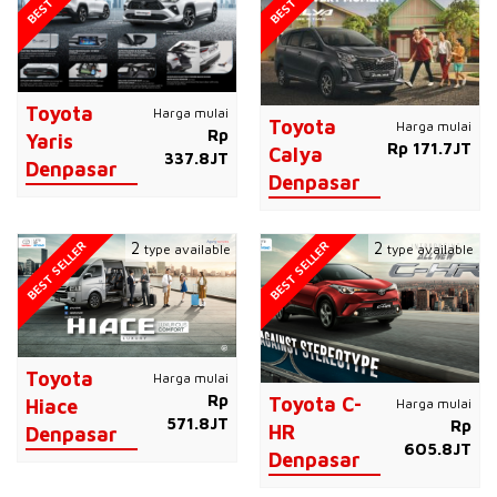
Toyota
Harga mulai
Toyota
Harga mulai
Rp
Yaris
Rp 171.7JT
Calya
337.8JT
Denpasar
Denpasar
BEST SELLER
BEST SELLER
2
2
type available
type available
Toyota
Harga mulai
Rp
Toyota C-
Harga mulai
Hiace
571.8JT
Rp
HR
Denpasar
605.8JT
Denpasar