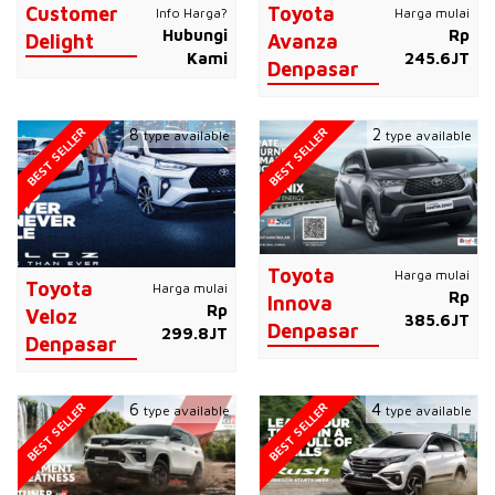
Customer
Toyota
Info Harga?
Harga mulai
Hubungi
Rp
Delight
Avanza
Kami
245.6JT
Denpasar
BEST SELLER
BEST SELLER
8
2
type available
type available
Toyota
Harga mulai
Toyota
Harga mulai
Rp
Innova
Rp
Veloz
385.6JT
Denpasar
299.8JT
Denpasar
BEST SELLER
BEST SELLER
6
4
type available
type available