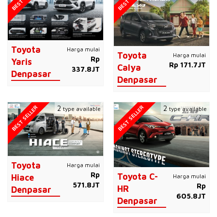
Toyota
Harga mulai
Toyota
Harga mulai
Rp
Yaris
Rp 171.7JT
Calya
337.8JT
Denpasar
Denpasar
BEST SELLER
BEST SELLER
2
2
type available
type available
Toyota
Harga mulai
Rp
Toyota C-
Harga mulai
Hiace
571.8JT
Rp
HR
Denpasar
605.8JT
Denpasar