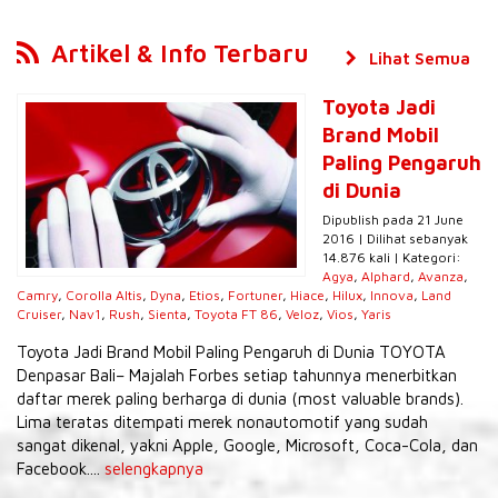
Artikel & Info Terbaru
Lihat Semua
Toyota Jadi
Brand Mobil
Paling Pengaruh
di Dunia
Dipublish pada 21 June
2016 | Dilihat sebanyak
14.876 kali | Kategori:
Agya
,
Alphard
,
Avanza
,
Camry
,
Corolla Altis
,
Dyna
,
Etios
,
Fortuner
,
Hiace
,
Hilux
,
Innova
,
Land
Cruiser
,
Nav1
,
Rush
,
Sienta
,
Toyota FT 86
,
Veloz
,
Vios
,
Yaris
Toyota Jadi Brand Mobil Paling Pengaruh di Dunia TOYOTA
Denpasar Bali– Majalah Forbes setiap tahunnya menerbitkan
daftar merek paling berharga di dunia (most valuable brands).
Lima teratas ditempati merek nonautomotif yang sudah
sangat dikenal, yakni Apple, Google, Microsoft, Coca-Cola, dan
Facebook....
selengkapnya