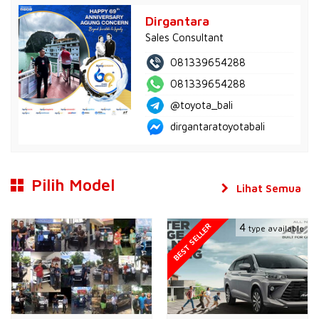
Dirgantara
Sales Consultant
081339654288
081339654288
@toyota_bali
dirgantaratoyotabali
Pilih Model
Lihat Semua
BEST SELLER
4
type available