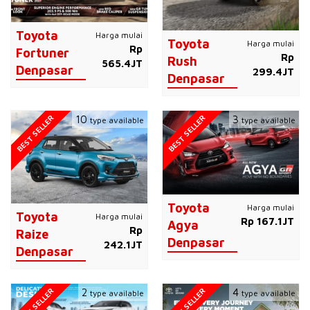
Toyota
Harga mulai
Toyota
Harga mulai
Rp
Fortuner
Rp
Rush
565.4JT
Denpasar
299.4JT
Denpasar
BEST SELLER
BEST SELLER
10
3
type available
type available
Toyota
Harga mulai
Toyota
Harga mulai
Rp 167.1JT
Agya
Rp
Raize
Denpasar
242.1JT
Denpasar
BEST SELLER
BEST SELLER
2
4
type available
type available