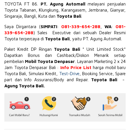
TOYOTA
FT 86
.
PT. Agung Automall
melayani penjualan
Toyota Tabanan, Klungkung, Karangasem, Jembrana,
Gianyar
,
Singaraja, Bangli, Kuta dan
Toyota Bali
.
Saya Dirgantara (
SIMPATI
:
081-339-654-288
,
WA
:
081-
339-654-288
) Sales Executive dari sebuah Dealer Resmi
Toyota terpercaya di
Toyota Bali
, yaitu PT. Agung Automall.
Paket Kredit DP Ringan
Toyota Bali
* Unit Limited Stock*
Dapatkan Bonus dan Cashback/Diskon Menarik setiap
pembelian
Mobil Toyota Denpasar
. Layanan Marketing 2 x 24
Jam Toyota Denpasar Bali :
Info Price List
harga mobil baru
Toyota Bali, Simulasi Kredit,
Test-Drive
, Booking Service, Spare
part dan Info Assuransi/Body and Repair.
Toyota Bali
-
Agung Toyota Bali.