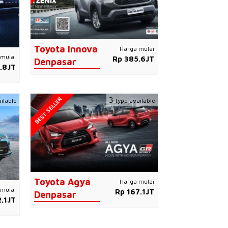
Toyota Innova
Harga mulai
mulai
Rp 385.6JT
Denpasar
.8JT
BEST SELLER
3
ilable
type available
Toyota Agya
Harga mulai
mulai
Rp 167.1JT
Denpasar
.1JT