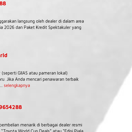
288
ggarakan langsung oleh dealer di dalam area
 2026 dan Paket Kredit Spektakuler yang
rld
seperti GIIAS atau pameran lokal)
ru. Jika Anda mencari penawaran terbaik
..
selengkapnya
39654288
embelian menarik di berbagai dealer resmi
Toyota World Cup Deals” atau “Edisi Piala