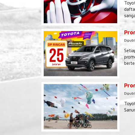
Toyot
dafta
sanga
Pro
Dipubl
Setia
promo
berte
Prom
Dipubl
Toyot
Sanur