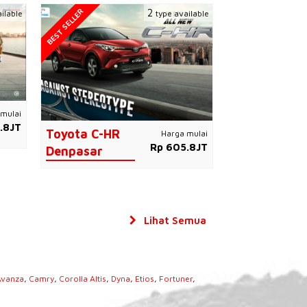
BEST SELLER
2
ilable
type available
mulai
.8JT
Toyota C-HR
Harga mulai
Rp 605.8JT
Denpasar
Lihat Semua
Avanza
,
Camry
,
Corolla Altis
,
Dyna
,
Etios
,
Fortuner
,
s