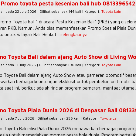
 Promo toyota pesta kesenian bali hub 081339654
ish pada 22 July 2026 | Dilihat sebanyak 144 kali | Kategori:
Toyota Lain
romo Toyota bali ” di acara Pesta Kesenian Bali” (PKB) yang diselen
an PKB. Namun, Anda bisa memanfaatkan Promo Spesial Piala Dunia
ku untuk wilayah Bali. Berikut...
selengkapnya
mo Toyota Bali dalam ajang Auto Show di Living Wo
ish pada 11 July 2026 | Dilihat sebanyak 190 kali | Kategori:
Toyota Lain
 Toyota Bali dalam ajang Auto Show atau pameran otomotif besar (
arkan berbagai keuntungan eksklusif untuk pembelian unit mobil ba
a saat ini, berikut adalah rincian program pameran, manfaat utama,.
mo Toyota Piala Dunia 2026 di Denpasar Bali 0813
ish pada 7 July 2026 | Dilihat sebanyak 256 kali | Kategori:
Toyota Lain
 Toyota Bali edisi Piala Dunia 2026 menawarkan berbagai program p
esia untuk memeriahkan momen pesta bola dunia. Program bertajuk “