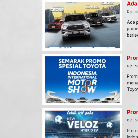
Ada
Dipubl
Ada p
pamer
berla
Pro
Dipubl
Promo
menaw
Toyot
Pro
Dipubl
Promo
Indon