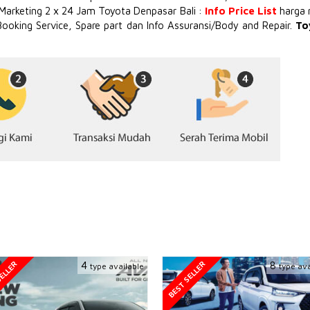
 Marketing 2 x 24 Jam Toyota Denpasar Bali :
Info Price List
harga 
Booking Service, Spare part dan Info Assuransi/Body and Repair.
To
ELLER
BEST SELLER
4
8
type available
type ava