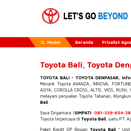
Model
Beranda
Pricelist Ag
Toyota Bali, Toyota De
TOYOTA BALI
-
TOYOTA DENPASAR
,
Inf
Menarik
Toyota AVANZA
,
INNOVA
,
FORTUN
AGYA
,
COROLLA CROSS
,
ALTIS
,
VIOS
,
RUSH
,
melayani penjualan Toyota Tabanan, Klungku
Bali
.
Saya Dirgantara (
SIMPATI
:
081-339-654-28
Toyota terpercaya di
Toyota Bali
, yaitu PT. 
Paket Kredit DP Ringan
Toyota Bali
* Uni