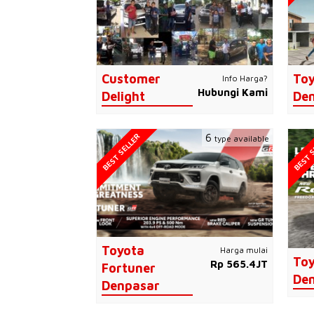
Customer
Toy
Info Harga?
Hubungi Kami
Delight
De
BEST SELLER
BEST S
6
type available
Toyota
Harga mulai
Toy
Rp 565.4JT
Fortuner
De
Denpasar