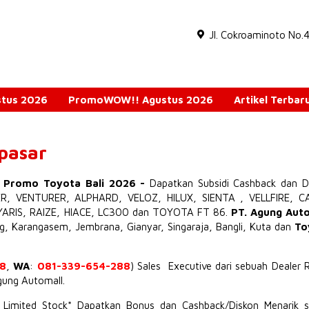
Jl. Cokroaminoto No.
ustus 2026
PromoWOW!! Agustus 2026
Artikel Terbar
npasar
o Promo Toyota Bali 2026
-
Dapatkan Subsidi Cashback dan D
ER
,
VENTURER
,
ALPHARD
,
VELOZ
,
HILUX
,
SIENTA
,
VELLFIRE
,
C
YARIS
,
RAIZE
,
HIACE
,
LC300
dan TOYOTA
FT 86
.
PT. Agung Aut
ng, Karangasem, Jembrana,
Gianyar
, Singaraja, Bangli, Kuta dan
To
8
,
WA
:
081-339-654-288
) Sales Executive dari sebuah Dealer 
Agung Automall.
t Limited Stock* Dapatkan Bonus dan Cashback/Diskon Menarik s