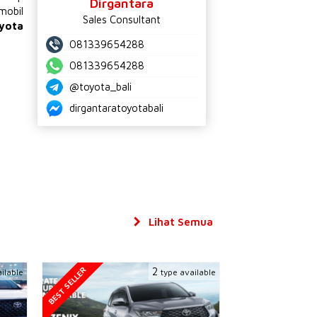
Dirgantara
mobil
Sales Consultant
yota
081339654288
081339654288
@toyota_bali
dirgantaratoyotabali
Lihat Semua
BEST SELLER
2
ilable
type available