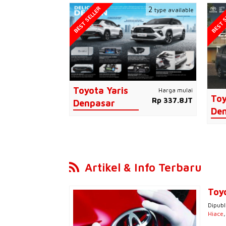
BEST SELLER
BEST S
2
type available
Toyota Yaris
Harga mulai
Toy
Rp 337.8JT
Denpasar
De
Artikel & Info Terbaru
Toy
Dipubl
Hiace