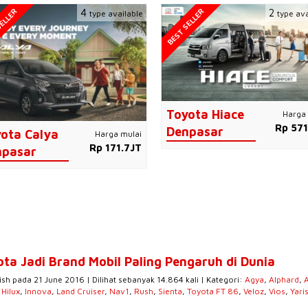
ELLER
BEST SELLER
4
2
type available
type ava
Toyota Hiace
Harga 
Rp 571
Denpasar
ota Calya
Harga mulai
Rp 171.7JT
npasar
ota Jadi Brand Mobil Paling Pengaruh di Dunia
ish pada 21 June 2016 | Dilihat sebanyak 14.864 kali | Kategori:
Agya
,
Alphard
,
,
Hilux
,
Innova
,
Land Cruiser
,
Nav1
,
Rush
,
Sienta
,
Toyota FT 86
,
Veloz
,
Vios
,
Yari