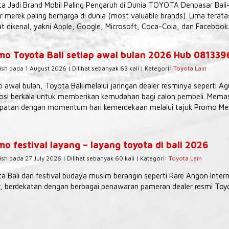
a Jadi Brand Mobil Paling Pengaruh di Dunia TOYOTA Denpasar Bali
r merek paling berharga di dunia (most valuable brands). Lima tera
t dikenal, yakni Apple, Google, Microsoft, Coca-Cola, dan Facebook.
mo Toyota Bali setiap awal bulan 2026 Hub 08133
ish pada 1 August 2026 | Dilihat sebanyak 63 kali | Kategori:
Toyota Lain
p awal bulan, Toyota Bali melalui jaringan dealer resminya seperti 
si berkala untuk memberikan kemudahan bagi calon pembeli. Memas
patan dengan momentum hari kemerdekaan melalui tajuk Promo Mer
o festival layang – layang toyota di bali 2026
ish pada 27 July 2026 | Dilihat sebanyak 60 kali | Kategori:
Toyota Lain
a Bali dan festival budaya musim berangin seperti Rare Angon Interna
, berdekatan dengan berbagai penawaran pameran dealer resmi Toyot