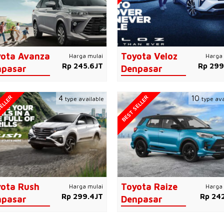
ota Avanza
Toyota Veloz
Harga mulai
Harga 
Rp 245.6JT
Rp 299
npasar
Denpasar
ELLER
BEST SELLER
4
10
type available
type ava
ota Rush
Toyota Raize
Harga mulai
Harga 
Rp 299.4JT
Rp 242
npasar
Denpasar