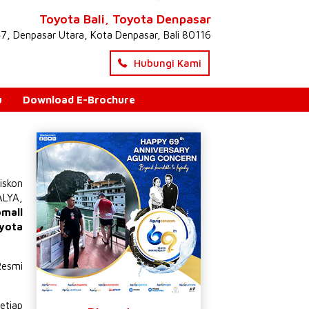
Toyota Bali, Toyota Denpasar
47, Denpasar Utara, Kota Denpasar, Bali 80116
Hubungi Kami
u
Download E-Brochure
iskon
ALYA
,
omall
yota
Resmi
etiap