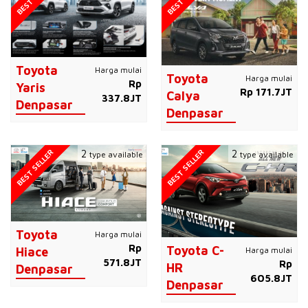
Toyota
Harga mulai
Toyota
Harga mulai
Rp
Yaris
Rp 171.7JT
Calya
337.8JT
Denpasar
Denpasar
BEST SELLER
BEST SELLER
2
2
type available
type available
Toyota
Harga mulai
Rp
Toyota C-
Harga mulai
Hiace
571.8JT
Rp
HR
Denpasar
605.8JT
Denpasar