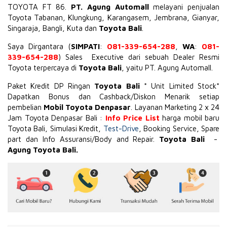
TOYOTA
FT 86
.
PT. Agung Automall
melayani penjualan
Toyota Tabanan, Klungkung, Karangasem, Jembrana,
Gianyar
,
Singaraja, Bangli, Kuta dan
Toyota Bali
.
Saya Dirgantara (
SIMPATI
:
081-339-654-288
,
WA
:
081-
339-654-288
) Sales Executive dari sebuah Dealer Resmi
Toyota terpercaya di
Toyota Bali
, yaitu PT. Agung Automall.
Paket Kredit DP Ringan
Toyota Bali
* Unit Limited Stock*
Dapatkan Bonus dan Cashback/Diskon Menarik setiap
pembelian
Mobil Toyota Denpasar
. Layanan Marketing 2 x 24
Jam Toyota Denpasar Bali :
Info Price List
harga mobil baru
Toyota Bali, Simulasi Kredit,
Test-Drive
, Booking Service, Spare
part dan Info Assuransi/Body and Repair.
Toyota Bali
-
Agung Toyota Bali.