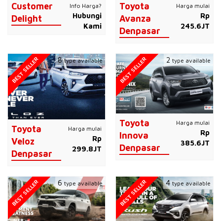
Customer
Toyota
Info Harga?
Harga mulai
Hubungi
Rp
Delight
Avanza
Kami
245.6JT
Denpasar
BEST SELLER
BEST SELLER
8
2
type available
type available
Toyota
Harga mulai
Toyota
Harga mulai
Rp
Innova
Rp
Veloz
385.6JT
Denpasar
299.8JT
Denpasar
BEST SELLER
BEST SELLER
6
4
type available
type available