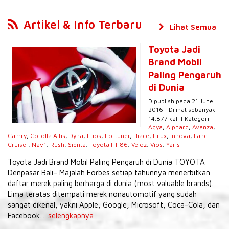
Artikel & Info Terbaru
Lihat Semua
Toyota Jadi
Brand Mobil
Paling Pengaruh
di Dunia
Dipublish pada 21 June
2016 | Dilihat sebanyak
14.877 kali | Kategori:
Agya
,
Alphard
,
Avanza
,
Camry
,
Corolla Altis
,
Dyna
,
Etios
,
Fortuner
,
Hiace
,
Hilux
,
Innova
,
Land
Cruiser
,
Nav1
,
Rush
,
Sienta
,
Toyota FT 86
,
Veloz
,
Vios
,
Yaris
Toyota Jadi Brand Mobil Paling Pengaruh di Dunia TOYOTA
Denpasar Bali– Majalah Forbes setiap tahunnya menerbitkan
daftar merek paling berharga di dunia (most valuable brands).
Lima teratas ditempati merek nonautomotif yang sudah
sangat dikenal, yakni Apple, Google, Microsoft, Coca-Cola, dan
Facebook....
selengkapnya