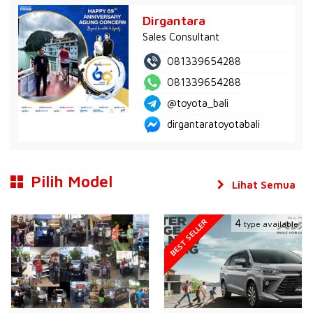
Dirgantara
Sales Consultant
081339654288
081339654288
@toyota_bali
dirgantaratoyotabali
Pilih Model
Lihat Semua
BEST SELLER
4
type available