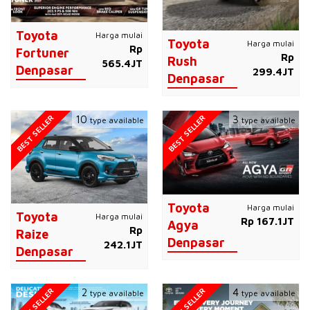
Toyota
Harga mulai
Toyota
Harga mulai
Rp
Fortuner
Rp
Rush
565.4JT
Denpasar
299.4JT
Denpasar
BEST SELLER
BEST SELLER
10
3
type available
type available
Toyota
Harga mulai
Toyota
Harga mulai
Rp 167.1JT
Agya
Rp
Raize
Denpasar
242.1JT
Denpasar
BEST SELLER
BEST SELLER
2
4
type available
type available