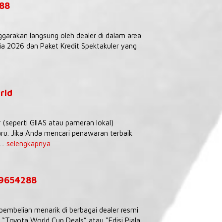
288
ggarakan langsung oleh dealer di dalam area
 2026 dan Paket Kredit Spektakuler yang
rld
seperti GIIAS atau pameran lokal)
ru. Jika Anda mencari penawaran terbaik
..
selengkapnya
39654288
embelian menarik di berbagai dealer resmi
Toyota World Cup Deals” atau “Edisi Piala