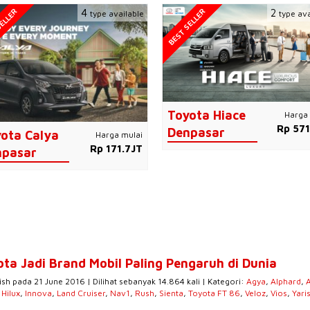
ELLER
BEST SELLER
4
2
type available
type ava
Toyota Hiace
Harga 
Rp 571
Denpasar
ota Calya
Harga mulai
Rp 171.7JT
npasar
ota Jadi Brand Mobil Paling Pengaruh di Dunia
ish pada 21 June 2016 | Dilihat sebanyak 14.864 kali | Kategori:
Agya
,
Alphard
,
,
Hilux
,
Innova
,
Land Cruiser
,
Nav1
,
Rush
,
Sienta
,
Toyota FT 86
,
Veloz
,
Vios
,
Yari