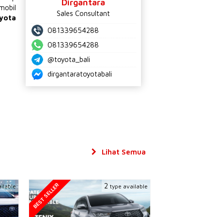
Dirgantara
mobil
Sales Consultant
yota
081339654288
081339654288
@toyota_bali
dirgantaratoyotabali
Lihat Semua
BEST SELLER
2
ilable
type available