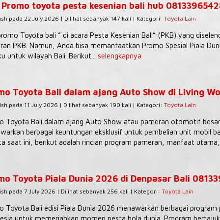
 Promo toyota pesta kesenian bali hub 081339654
ish pada 22 July 2026 | Dilihat sebanyak 147 kali | Kategori:
Toyota Lain
romo Toyota bali ” di acara Pesta Kesenian Bali” (PKB) yang diselen
an PKB. Namun, Anda bisa memanfaatkan Promo Spesial Piala Dunia
ku untuk wilayah Bali. Berikut...
selengkapnya
mo Toyota Bali dalam ajang Auto Show di Living Wo
ish pada 11 July 2026 | Dilihat sebanyak 190 kali | Kategori:
Toyota Lain
 Toyota Bali dalam ajang Auto Show atau pameran otomotif besar (
arkan berbagai keuntungan eksklusif untuk pembelian unit mobil ba
a saat ini, berikut adalah rincian program pameran, manfaat utama,.
mo Toyota Piala Dunia 2026 di Denpasar Bali 0813
ish pada 7 July 2026 | Dilihat sebanyak 256 kali | Kategori:
Toyota Lain
 Toyota Bali edisi Piala Dunia 2026 menawarkan berbagai program p
esia untuk memeriahkan momen pesta bola dunia. Program bertajuk “