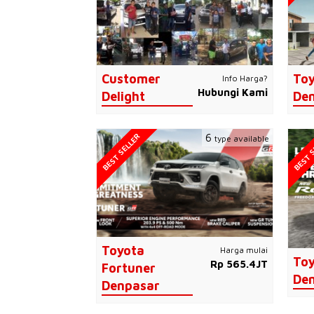
Customer
Toy
Info Harga?
Hubungi Kami
Delight
De
BEST SELLER
BEST S
6
type available
Toyota
Harga mulai
Toy
Rp 565.4JT
Fortuner
De
Denpasar