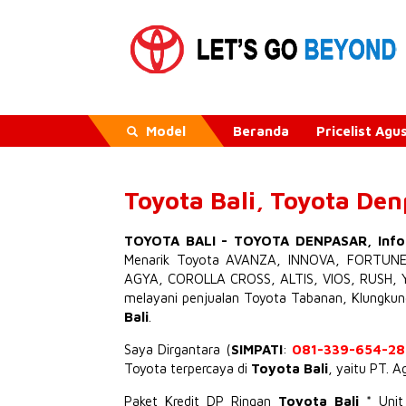
Model
Beranda
Pricelist Ag
Toyota Bali, Toyota De
TOYOTA BALI
-
TOYOTA DENPASAR
,
Inf
Menarik
Toyota AVANZA
,
INNOVA
,
FORTUN
AGYA
,
COROLLA CROSS
,
ALTIS
,
VIOS
,
RUSH
,
melayani penjualan Toyota Tabanan, Klungku
Bali
.
Saya Dirgantara (
SIMPATI
:
081-339-654-28
Toyota terpercaya di
Toyota Bali
, yaitu PT. 
Paket Kredit DP Ringan
Toyota Bali
* Uni