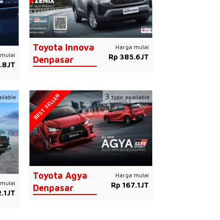
Toyota Innova
Harga mulai
mulai
Rp 385.6JT
Denpasar
.8JT
BEST SELLER
3
ilable
type available
Toyota Agya
Harga mulai
mulai
Rp 167.1JT
Denpasar
.1JT