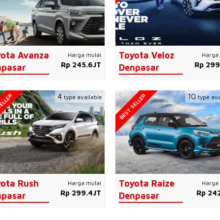
ota Avanza
Toyota Veloz
Harga mulai
Harga 
Rp 245.6JT
Rp 299
npasar
Denpasar
ELLER
BEST SELLER
4
10
type available
type ava
ota Rush
Toyota Raize
Harga mulai
Harga 
Rp 299.4JT
Rp 242
npasar
Denpasar