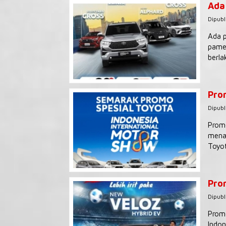
Ada
Dipubl
Ada p
pamer
berla
Pro
Dipubl
Promo
menaw
Toyot
Pro
Dipubl
Promo
Indon