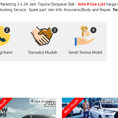
 Marketing 2 x 24 Jam Toyota Denpasar Bali :
Info Price List
harga 
Booking Service, Spare part dan Info Assuransi/Body and Repair.
To
ELLER
BEST SELLER
4
8
type available
type ava