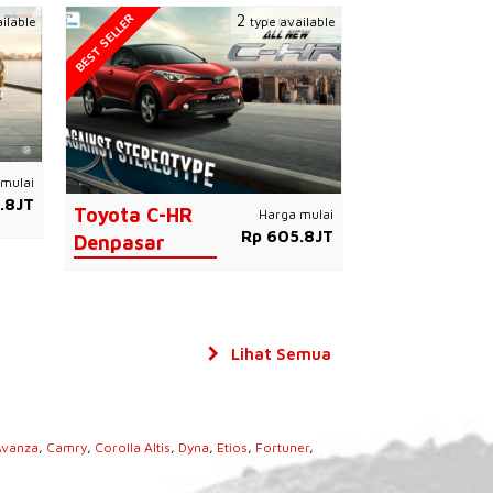
BEST SELLER
2
ilable
type available
mulai
.8JT
Toyota C-HR
Harga mulai
Rp 605.8JT
Denpasar
Lihat Semua
Avanza
,
Camry
,
Corolla Altis
,
Dyna
,
Etios
,
Fortuner
,
s