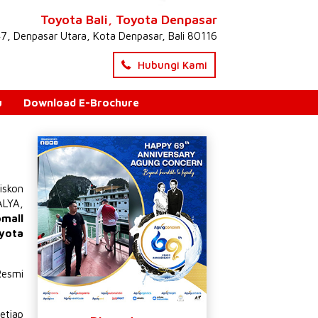
Toyota Bali, Toyota Denpasar
47, Denpasar Utara, Kota Denpasar, Bali 80116
Hubungi Kami
u
Download E-Brochure
iskon
ALYA
,
omall
yota
Resmi
etiap