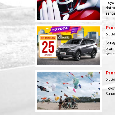
Toyot
dafta
sanga
Pro
Dipubl
Setia
promo
berte
Prom
Dipubl
Toyot
Sanur