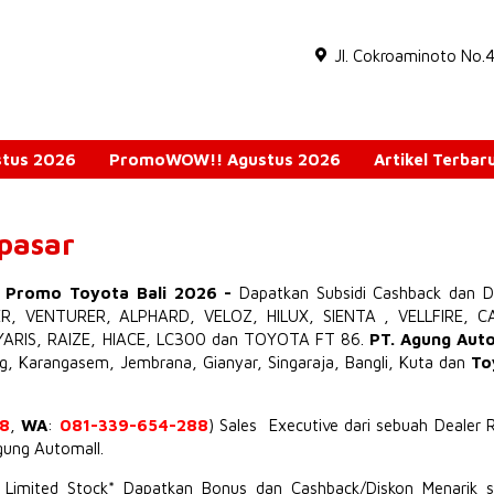
Jl. Cokroaminoto No.
ustus 2026
PromoWOW!! Agustus 2026
Artikel Terbar
npasar
o Promo Toyota Bali 2026
-
Dapatkan Subsidi Cashback dan D
ER
,
VENTURER
,
ALPHARD
,
VELOZ
,
HILUX
,
SIENTA
,
VELLFIRE
,
C
YARIS
,
RAIZE
,
HIACE
,
LC300
dan TOYOTA
FT 86
.
PT. Agung Aut
ng, Karangasem, Jembrana,
Gianyar
, Singaraja, Bangli, Kuta dan
To
8
,
WA
:
081-339-654-288
) Sales Executive dari sebuah Dealer 
Agung Automall.
t Limited Stock* Dapatkan Bonus dan Cashback/Diskon Menarik s