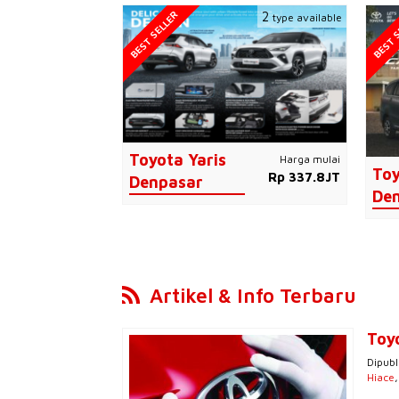
BEST SELLER
BEST S
2
type available
Toyota Yaris
Harga mulai
Toy
Rp 337.8JT
Denpasar
De
Artikel & Info Terbaru
Toy
Dipubl
Hiace