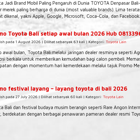
a Jadi Brand Mobil Paling Pengaruh di Dunia TOYOTA Denpasar Bali
r merek paling berharga di dunia (most valuable brands). Lima tera
t dikenal, yakni Apple, Google, Microsoft, Coca-Cola, dan Facebook.
mo Toyota Bali setiap awal bulan 2026 Hub 08133
ish pada 1 August 2026 | Dilihat sebanyak 63 kali | Kategori:
Toyota Lain
p awal bulan, Toyota Bali melalui jaringan dealer resminya seperti 
si berkala untuk memberikan kemudahan bagi calon pembeli. Memas
patan dengan momentum hari kemerdekaan melalui tajuk Promo Mer
o festival layang – layang toyota di bali 2026
ish pada 27 July 2026 | Dilihat sebanyak 60 kali | Kategori:
Toyota Lain
a Bali dan festival budaya musim berangin seperti Rare Angon Interna
, berdekatan dengan berbagai penawaran pameran dealer resmi Toyot