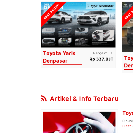
BEST SELLER
BEST S
2
type available
Toyota Yaris
Harga mulai
Toy
Rp 337.8JT
Denpasar
De
Artikel & Info Terbaru
Toy
Dipubl
Hiace