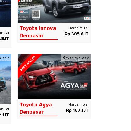
Toyota Innova
Harga mulai
mulai
Rp 385.6JT
Denpasar
.8JT
BEST SELLER
3
ilable
type available
Toyota Agya
Harga mulai
mulai
Rp 167.1JT
Denpasar
.1JT