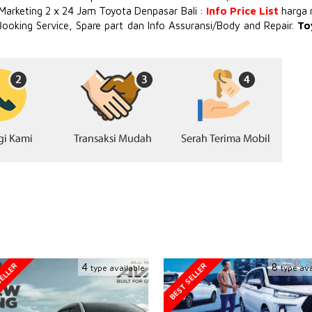
 Marketing 2 x 24 Jam Toyota Denpasar Bali :
Info Price List
harga 
Booking Service, Spare part dan Info Assuransi/Body and Repair.
To
ELLER
BEST SELLER
4
8
type available
type ava