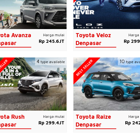
ota Avanza
Toyota Veloz
Harga mulai
Harga 
Rp 245.6JT
Rp 299
npasar
Denpasar
ELLER
BEST SELLER
4
10
type available
type ava
ota Rush
Toyota Raize
Harga mulai
Harga 
Rp 299.4JT
Rp 242
npasar
Denpasar