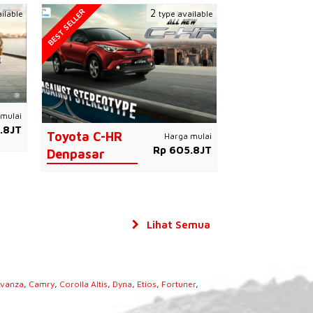
BEST SELLER
2
ilable
type available
mulai
.8JT
Toyota C-HR
Harga mulai
Rp 605.8JT
Denpasar
Lihat Semua
vanza
,
Camry
,
Corolla Altis
,
Dyna
,
Etios
,
Fortuner
,
s