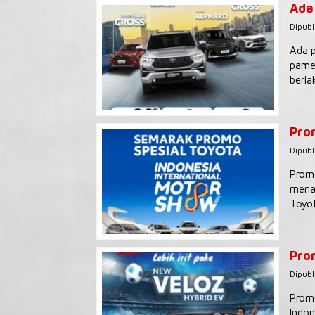
Ada
Dipubl
Ada p
pamer
berla
Pro
Dipubl
Promo
menaw
Toyot
Pro
Dipubl
Promo
Indon