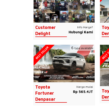
Customer
Toy
Info Harga?
Hubungi Kami
Delight
De
BEST SELLER
BEST S
6
type available
Toyota
Harga mulai
Toy
Rp 565.4JT
Fortuner
De
Denpasar