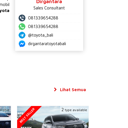
Dirgantara
mobil
Sales Consultant
yota
081339654288
081339654288
@toyota_bali
dirgantaratoyotabali
Lihat Semua
BEST SELLER
2
ilable
type available