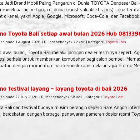
a Jadi Brand Mobil Paling Pengaruh di Dunia TOYOTA Denpasar Bali
r merek paling berharga di dunia (most valuable brands). Lima tera
t dikenal, yakni Apple, Google, Microsoft, Coca-Cola, dan Facebook.
mo Toyota Bali setiap awal bulan 2026 Hub 08133
ish pada 1 August 2026 | Dilihat sebanyak 72 kali | Kategori:
Toyota Lain
p awal bulan, Toyota Bali melalui jaringan dealer resminya seperti 
si berkala untuk memberikan kemudahan bagi calon pembeli. Memas
patan dengan momentum hari kemerdekaan melalui tajuk Promo Mer
o festival layang – layang toyota di bali 2026
ish pada 27 July 2026 | Dilihat sebanyak 68 kali | Kategori:
Toyota Lain
a Bali dan festival budaya musim berangin seperti Rare Angon Interna
, berdekatan dengan berbagai penawaran pameran dealer resmi Toyot