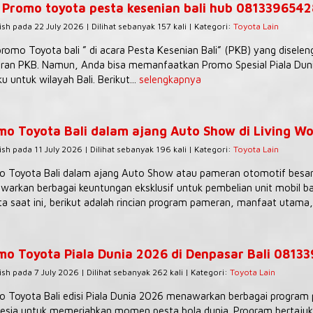
 Promo toyota pesta kesenian bali hub 081339654
ish pada 22 July 2026 | Dilihat sebanyak 157 kali | Kategori:
Toyota Lain
romo Toyota bali ” di acara Pesta Kesenian Bali” (PKB) yang diselen
an PKB. Namun, Anda bisa memanfaatkan Promo Spesial Piala Dunia
ku untuk wilayah Bali. Berikut...
selengkapnya
mo Toyota Bali dalam ajang Auto Show di Living Wo
ish pada 11 July 2026 | Dilihat sebanyak 196 kali | Kategori:
Toyota Lain
 Toyota Bali dalam ajang Auto Show atau pameran otomotif besar (
arkan berbagai keuntungan eksklusif untuk pembelian unit mobil ba
a saat ini, berikut adalah rincian program pameran, manfaat utama,.
mo Toyota Piala Dunia 2026 di Denpasar Bali 0813
ish pada 7 July 2026 | Dilihat sebanyak 262 kali | Kategori:
Toyota Lain
 Toyota Bali edisi Piala Dunia 2026 menawarkan berbagai program p
esia untuk memeriahkan momen pesta bola dunia. Program bertajuk “