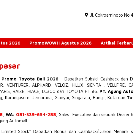
Jl. Cokroaminoto No.
ustus 2026
PromoWOW!! Agustus 2026
Artikel Terbar
npasar
o Promo Toyota Bali 2026
-
Dapatkan Subsidi Cashback dan D
ER
,
VENTURER
,
ALPHARD
,
VELOZ
,
HILUX
,
SIENTA
,
VELLFIRE
,
C
YARIS
,
RAIZE
,
HIACE
,
LC300
dan TOYOTA
FT 86
.
PT. Agung Aut
ng, Karangasem, Jembrana,
Gianyar
, Singaraja, Bangli, Kuta dan
To
8
,
WA
:
081-339-654-288
) Sales Executive dari sebuah Dealer 
Agung Automall.
t Limited Stock* Dapatkan Bonus dan Cashback/Diskon Menarik s