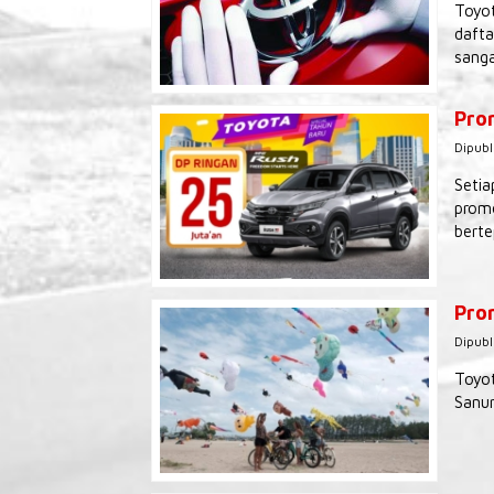
Toyot
dafta
sanga
Pro
Dipubl
Setia
promo
berte
Prom
Dipubl
Toyot
Sanur