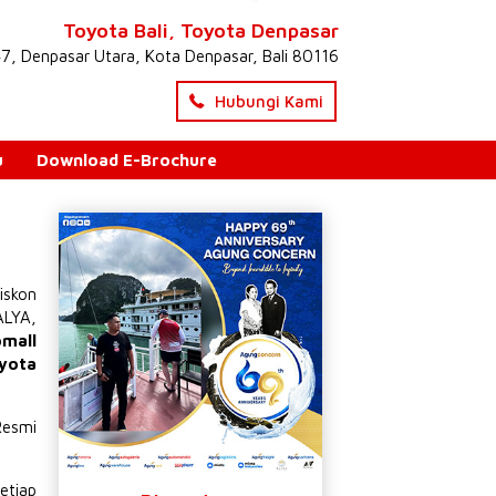
Toyota Bali, Toyota Denpasar
47, Denpasar Utara, Kota Denpasar, Bali 80116
Hubungi Kami
u
Download E-Brochure
iskon
ALYA
,
omall
yota
Resmi
etiap