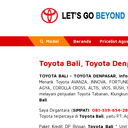
Model
Beranda
Pricelist Ag
Toyota Bali, Toyota De
TOYOTA BALI
-
TOYOTA DENPASAR
,
Inf
Menarik
Toyota AVANZA
,
INNOVA
,
FORTUN
AGYA
,
COROLLA CROSS
,
ALTIS
,
VIOS
,
RUSH
,
melayani penjualan Toyota Tabanan, Klungku
Bali
.
Saya Dirgantara (
SIMPATI
:
081-339-654-28
Toyota terpercaya di
Toyota Bali
, yaitu PT. 
Paket Kredit DP Ringan
Toyota Bali
* Uni