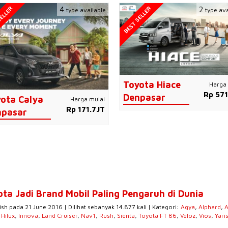
ELLER
BEST SELLER
4
2
type available
type ava
Toyota Hiace
Harga 
Rp 571
Denpasar
ota Calya
Harga mulai
Rp 171.7JT
npasar
ota Jadi Brand Mobil Paling Pengaruh di Dunia
ish pada 21 June 2016 | Dilihat sebanyak 14.877 kali | Kategori:
Agya
,
Alphard
,
A
,
Hilux
,
Innova
,
Land Cruiser
,
Nav1
,
Rush
,
Sienta
,
Toyota FT 86
,
Veloz
,
Vios
,
Yari