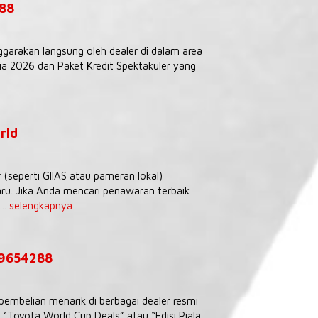
288
ggarakan langsung oleh dealer di dalam area
 2026 dan Paket Kredit Spektakuler yang
rld
seperti GIIAS atau pameran lokal)
ru. Jika Anda mencari penawaran terbaik
..
selengkapnya
39654288
embelian menarik di berbagai dealer resmi
Toyota World Cup Deals” atau “Edisi Piala