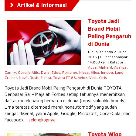
Artikel & Informasi
Toyota Jadi
Brand Mobil
Paling Pengaruh
di Dunia
Dipublish pada 21 June
2016 | Dilihat sebanyak
14.883 kali | Kategori:
Agya
,
Alphard
,
Avanza
,
Camry
,
Corolla Altis
,
Dyna
,
Etios
,
Fortuner
,
Hiace
,
Hilux
,
Innova
,
Land
Cruiser
,
Nav1
,
Rush
,
Sienta
,
Toyota FT 86
,
Veloz
,
Vios
,
Yaris
Toyota Jadi Brand Mobil Paling Pengaruh di Dunia TOYOTA
Denpasar Bali– Majalah Forbes setiap tahunnya menerbitkan
daftar merek paling berharga di dunia (most valuable brands).
Lima teratas ditempati merek nonautomotif yang sudah
sangat dikenal, yakni Apple, Google, Microsoft, Coca-Cola, dan
Facebook....
selengkapnya
Toyota Wigo