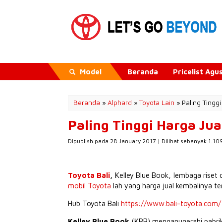
Model
Beranda
Pricelist Ag
Beranda
»
Alphard
»
Toyota Lain
»
Paling Tingg
Paling Tinggi Harga Jua
Dipublish pada 28 January 2017 | Dilihat sebanyak 1.109
Toyota Bali
,
Kelley Blue Book, lembaga riset ot
mobil Toyota
lah yang harga jual kembalinya ter
Hub Toyota Bali
https://www.bali-toyota.com/
Kelley Blue Book
(KBB) menganugerahi pabrika