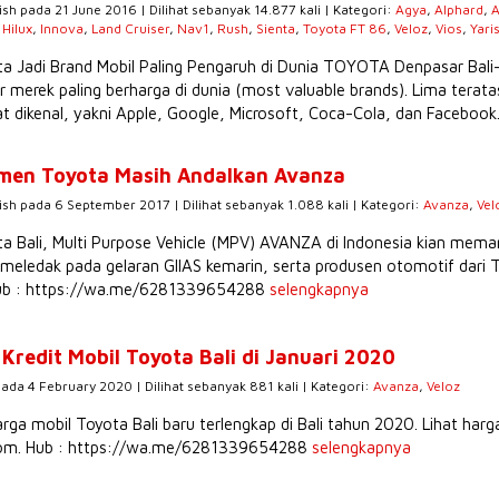
ish pada 21 June 2016 | Dilihat sebanyak 14.877 kali | Kategori:
Agya
,
Alphard
,
A
,
Hilux
,
Innova
,
Land Cruiser
,
Nav1
,
Rush
,
Sienta
,
Toyota FT 86
,
Veloz
,
Vios
,
Yari
a Jadi Brand Mobil Paling Pengaruh di Dunia TOYOTA Denpasar Bali
r merek paling berharga di dunia (most valuable brands). Lima tera
t dikenal, yakni Apple, Google, Microsoft, Coca-Cola, dan Facebook.
men Toyota Masih Andalkan Avanza
ish pada 6 September 2017 | Dilihat sebanyak 1.088 kali | Kategori:
Avanza
,
Vel
a Bali, Multi Purpose Vehicle (MPV) AVANZA di Indonesia kian meman
meledak pada gelaran GIIAS kemarin, serta produsen otomotif dari
 Hub : https://wa.me/6281339654288
selengkapnya
Kredit Mobil Toyota Bali di Januari 2020
pada 4 February 2020 | Dilihat sebanyak 881 kali | Kategori:
Avanza
,
Veloz
rga mobil Toyota Bali baru terlengkap di Bali tahun 2020. Lihat harg
com. Hub : https://wa.me/6281339654288
selengkapnya