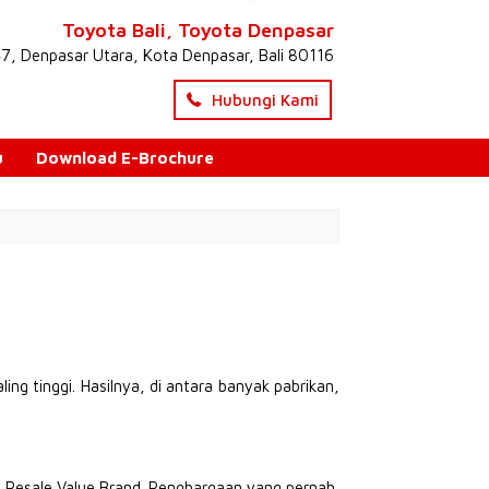
Toyota Bali, Toyota Denpasar
47, Denpasar Utara, Kota Denpasar, Bali 80116
Hubungi Kami
u
Download E-Brochure
aling tinggi. Hasilnya, di antara banyak pabrikan,
st Resale Value Brand. Penghargaan yang pernah