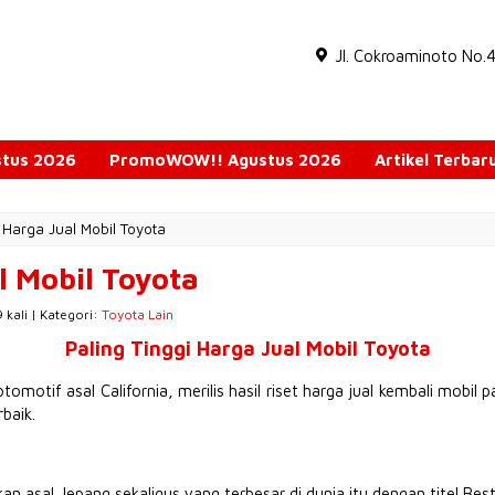
Jl. Cokroaminoto No.
ustus 2026
PromoWOW!! Agustus 2026
Artikel Terbar
i Harga Jual Mobil Toyota
l Mobil Toyota
 kali | Kategori:
Toyota Lain
Paling Tinggi Harga Jual Mobil Toyota
omotif asal California, merilis hasil riset harga jual kembali mobil p
baik.
n asal Jepang sekaligus yang terbesar di dunia itu dengan titel Be