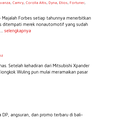
vanza
,
Camry
,
Corolla Altis
,
Dyna
,
Etios
,
Fortuner
,
s
– Majalah Forbes setiap tahunnya menerbitkan
tas ditempati merek nonautomotif yang sudah
...
selengkapnya
oz
as. Setelah kehadiran dari Mitsubishi Xpander
 Tiongkok Wuling pun mulai meramaikan pasar
a DP, angsuran, dan promo terbaru di bali-