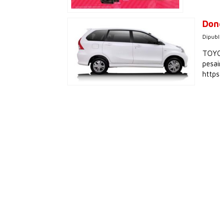
Don
Dipubl
TOYOT
pesai
http