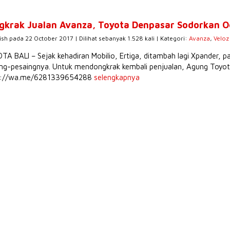
gkrak Jualan Avanza, Toyota Denpasar Sodorkan O
ish pada 22 October 2017 | Dilihat sebanyak 1.528 kali | Kategori:
Avanza
,
Veloz
A BALI – Sejak kehadiran Mobilio, Ertiga, ditambah lagi Xpander, p
ng-pesaingnya. Untuk mendongkrak kembali penjualan, Agung Toyota
s://wa.me/6281339654288
selengkapnya