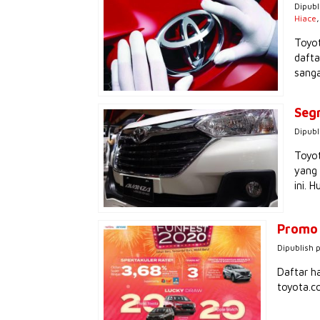
Dipubl
Hiace
Toyot
dafta
sanga
Seg
Dipubl
Toyot
yang 
ini.
Promo 
Dipublish 
Daftar ha
toyota.