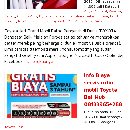
2016 | Dilihat sebanyak
14.882 kali | Kategori:
Agya
,
Alphard
,
Avanza
,
Camry
,
Corolla Altis
,
Dyna
,
Etios
,
Fortuner
,
Hiace
,
Hilux
,
Innova
,
Land
Cruiser
,
Nav1
,
Rush
,
Sienta
,
Toyota FT 86
,
Veloz
,
Vios
,
Yaris
Toyota Jadi Brand Mobil Paling Pengaruh di Dunia TOYOTA
Denpasar Bali– Majalah Forbes setiap tahunnya menerbitkan
daftar merek paling berharga di dunia (most valuable brands).
Lima teratas ditempati merek nonautomotif yang sudah
sangat dikenal, yakni Apple, Google, Microsoft, Coca-Cola, dan
Facebook....
selengkapnya
Info Biaya
servis rutin
mobil Toyota
Bali Hub
081339654288
Dipublish pada 30 June
2026 | Dilihat sebanyak
324 kali | Kategori:
Toyota Lain