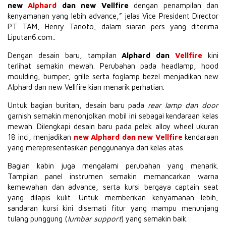
new
Alphard
dan new Vellfire
dengan penampilan dan
kenyamanan yang lebih advance,” jelas Vice President Director
PT TAM, Henry Tanoto, dalam siaran pers yang diterima
Liputan6.com..
Dengan desain baru, tampilan
Alphard dan
Vellfire
kini
terlihat semakin mewah. Perubahan pada headlamp, hood
moulding, bumper, grille serta foglamp bezel menjadikan new
Alphard dan new Vellfire kian menarik perhatian.
Untuk bagian buritan, desain baru pada
rear lamp dan door
garnish semakin menonjolkan mobil ini sebagai kendaraan kelas
mewah. Dilengkapi desain baru pada pelek alloy wheel ukuran
18 inci, menjadikan
new Alphard dan new Vellfire
kendaraan
yang merepresentasikan penggunanya dari kelas atas.
Bagian kabin juga mengalami perubahan yang menarik.
Tampilan panel instrumen semakin memancarkan warna
kemewahan dan advance, serta kursi bergaya captain seat
yang dilapis kulit. Untuk memberikan kenyamanan lebih,
sandaran kursi kini disemati fitur yang mampu menunjang
tulang punggung (
lumbar support
) yang semakin baik.