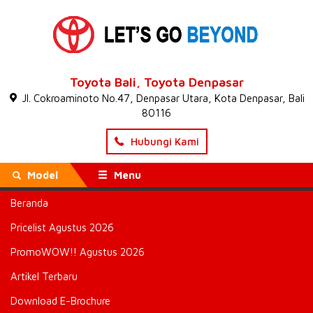
Toyota Bali, Toyota Denpasar
Jl. Cokroaminoto No.47, Denpasar Utara, Kota Denpasar, Bali
80116
Hubungi Kami
Model
Menu
Beranda
Beranda
»
Toyota Raize Denpasar
» Attachment : raize bali
denpasar
Pricelist Agustus 2026
raize bali denpasar
PromoWOW!! Agustus 2026
Artikel Terbaru
Diunggah pada 7 July 2021
Download E-Brochure
Download Gambar