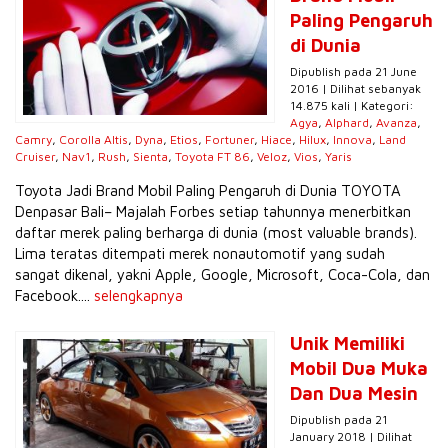
Paling Pengaruh
di Dunia
Dipublish pada 21 June
2016 | Dilihat sebanyak
14.875 kali | Kategori:
Agya
,
Alphard
,
Avanza
,
Camry
,
Corolla Altis
,
Dyna
,
Etios
,
Fortuner
,
Hiace
,
Hilux
,
Innova
,
Land
Cruiser
,
Nav1
,
Rush
,
Sienta
,
Toyota FT 86
,
Veloz
,
Vios
,
Yaris
Toyota Jadi Brand Mobil Paling Pengaruh di Dunia TOYOTA
Denpasar Bali– Majalah Forbes setiap tahunnya menerbitkan
daftar merek paling berharga di dunia (most valuable brands).
Lima teratas ditempati merek nonautomotif yang sudah
sangat dikenal, yakni Apple, Google, Microsoft, Coca-Cola, dan
Facebook....
selengkapnya
Unik Memiliki
Mobil Dua Muka
Dan Dua Mesin
Dipublish pada 21
January 2018 | Dilihat