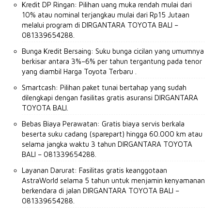
Kredit DP Ringan: Pilihan uang muka rendah mulai dari
10% atau nominal terjangkau mulai dari Rp15 Jutaan
melalui program di DIRGANTARA TOYOTA BALI –
081339654288.
Bunga Kredit Bersaing: Suku bunga cicilan yang umumnya
berkisar antara 3%–6% per tahun tergantung pada tenor
yang diambil Harga Toyota Terbaru .
Smartcash: Pilihan paket tunai bertahap yang sudah
dilengkapi dengan fasilitas gratis asuransi DIRGANTARA
TOYOTA BALI.
Bebas Biaya Perawatan: Gratis biaya servis berkala
beserta suku cadang (sparepart) hingga 60.000 km atau
selama jangka waktu 3 tahun DIRGANTARA TOYOTA
BALI – 081339654288.
Layanan Darurat: Fasilitas gratis keanggotaan
AstraWorld selama 5 tahun untuk menjamin kenyamanan
berkendara di jalan DIRGANTARA TOYOTA BALI –
081339654288.