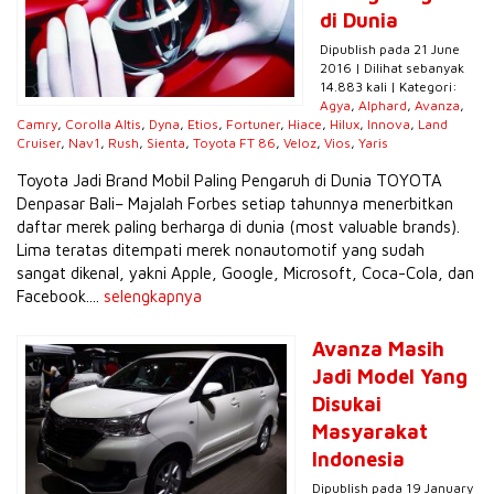
di Dunia
Dipublish pada 21 June
2016 | Dilihat sebanyak
14.883 kali | Kategori:
Agya
,
Alphard
,
Avanza
,
Camry
,
Corolla Altis
,
Dyna
,
Etios
,
Fortuner
,
Hiace
,
Hilux
,
Innova
,
Land
Cruiser
,
Nav1
,
Rush
,
Sienta
,
Toyota FT 86
,
Veloz
,
Vios
,
Yaris
Toyota Jadi Brand Mobil Paling Pengaruh di Dunia TOYOTA
Denpasar Bali– Majalah Forbes setiap tahunnya menerbitkan
daftar merek paling berharga di dunia (most valuable brands).
Lima teratas ditempati merek nonautomotif yang sudah
sangat dikenal, yakni Apple, Google, Microsoft, Coca-Cola, dan
Facebook....
selengkapnya
Avanza Masih
Jadi Model Yang
Disukai
Masyarakat
Indonesia
Dipublish pada 19 January