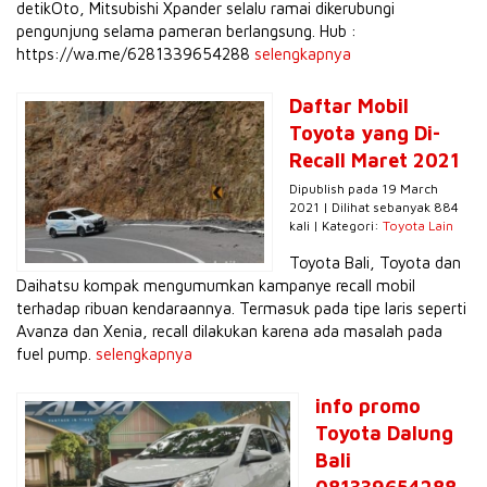
detikOto, Mitsubishi Xpander selalu ramai dikerubungi
pengunjung selama pameran berlangsung. Hub :
https://wa.me/6281339654288
selengkapnya
Daftar Mobil
Toyota yang Di-
Recall Maret 2021
Dipublish pada 19 March
2021 | Dilihat sebanyak 884
kali | Kategori:
Toyota Lain
Toyota Bali, Toyota dan
Daihatsu kompak mengumumkan kampanye recall mobil
terhadap ribuan kendaraannya. Termasuk pada tipe laris seperti
Avanza dan Xenia, recall dilakukan karena ada masalah pada
fuel pump.
selengkapnya
info promo
Toyota Dalung
Bali