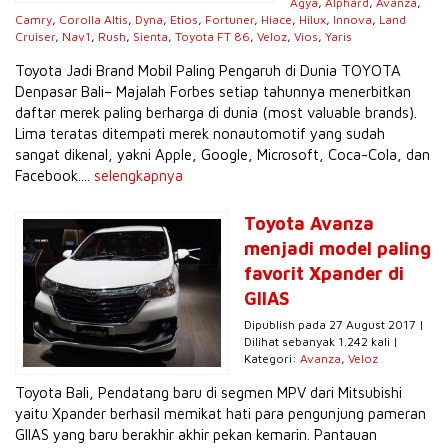
Agya
,
Alphard
,
Avanza
,
Camry
,
Corolla Altis
,
Dyna
,
Etios
,
Fortuner
,
Hiace
,
Hilux
,
Innova
,
Land
Cruiser
,
Nav1
,
Rush
,
Sienta
,
Toyota FT 86
,
Veloz
,
Vios
,
Yaris
Toyota Jadi Brand Mobil Paling Pengaruh di Dunia TOYOTA
Denpasar Bali– Majalah Forbes setiap tahunnya menerbitkan
daftar merek paling berharga di dunia (most valuable brands).
Lima teratas ditempati merek nonautomotif yang sudah
sangat dikenal, yakni Apple, Google, Microsoft, Coca-Cola, dan
Facebook....
selengkapnya
Toyota Avanza
menjadi model paling
favorit Xpander di
GIIAS
Dipublish pada 27 August 2017 |
Dilihat sebanyak 1.242 kali |
Kategori:
Avanza
,
Veloz
Toyota Bali, Pendatang baru di segmen MPV dari Mitsubishi
yaitu Xpander berhasil memikat hati para pengunjung pameran
GIIAS yang baru berakhir akhir pekan kemarin. Pantauan